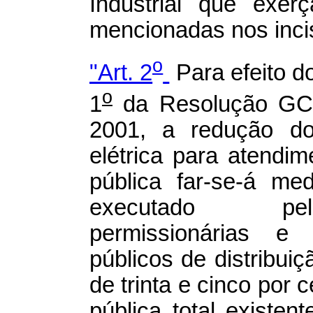
Industrial que exer
mencionadas nos incis
o
"Art. 2
Para efeito do
o
1
da Resolução GC
2001, a redução do
elétrica para atendi
pública far-se-á me
executado pela
permissionárias e 
públicos de distribui
de trinta e cinco por 
pública total existe