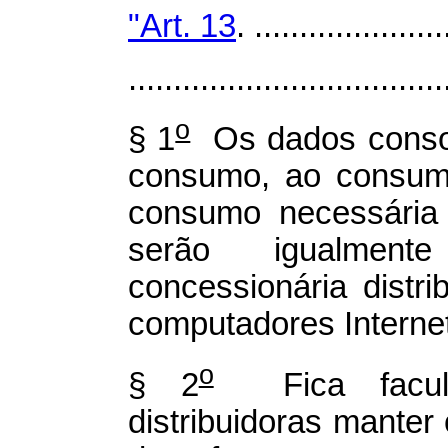
"Art. 13
. .....................
...................................
o
§ 1
Os dados consol
consumo, ao consum
consumo necessária 
serão igualmente
concessionária distr
computadores Internet
o
§ 2
Fica faculta
distribuidoras manter 