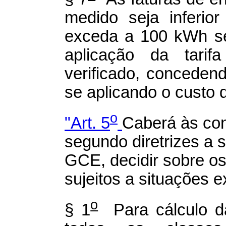
medido seja inferio
exceda a 100 kWh se
aplicação da tarif
verificado, conceden
se aplicando o custo d
o
"Art. 5
Caberá às con
segundo diretrizes a 
GCE, decidir sobre o
sujeitos a situações e
o
§ 1
Para cálculo d