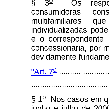
o
§ 3
Os respons
consumidoras cons
multifamiliares q
individualizadas pode
e o correspondente 
concessionária, por 
devidamente fundame
o
"Art. 7
.......................
...................................
o
§ 1
Nos casos em que
junho e julho de 200