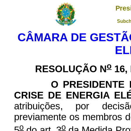
Pres
Subch
CÂMARA DE GESTÃO
EL
o
RESOLUÇÃO N
16,
O PRESIDENTE
CRISE DE ENERGIA ELÉ
atribuições, por dec
previamente os membros do
o
o
5
do art. 3
da Medida Prov