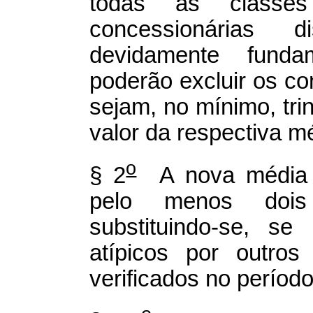
todas as classe
concessionárias d
devidamente funda
poderão excluir os c
sejam, no mínimo, tri
valor da respectiva m
o
§ 2
A nova média d
pelo menos doi
substituindo-se, se
atípicos por outros
verificados no período