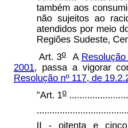
também aos consumid
não sujeitos ao rac
atendidos por meio do
Regiões Sudeste, Cen
o
Art. 3
A
Resolução
2001
, passa a vigorar co
Resolução nº 117, de 19.2.
o
"Art. 1
.......................
...................................
II - oitenta e cin