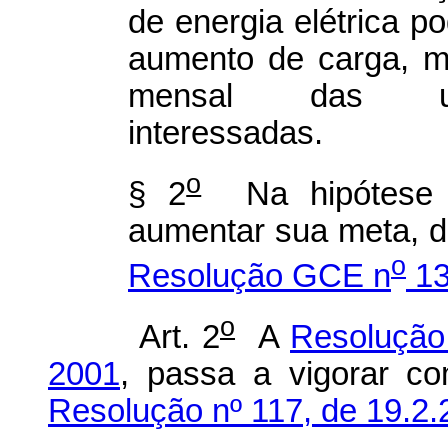
de energia elétrica p
aumento de carga, m
mensal das uni
interessadas.
o
§ 2
Na hipótese d
aumentar sua meta, d
o
Resolução GCE n
13
o
Art. 2
A
Resoluçã
2001
, passa a vigorar co
Resolução nº 117, de 19.2.