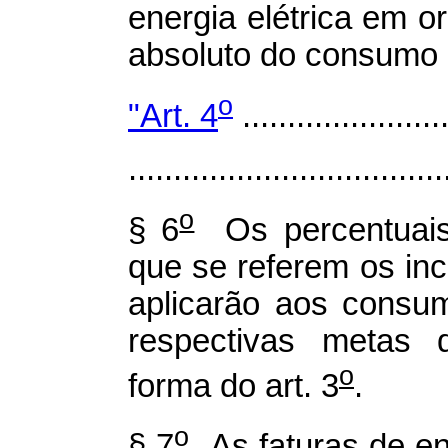
energia elétrica em 
absoluto do consumo 
o
"Art. 4
.......................
...................................
o
§ 6
Os percentuais 
que se referem os inci
aplicarão aos consu
respectivas metas 
o
forma do art. 3
.
o
§ 7
As faturas de en