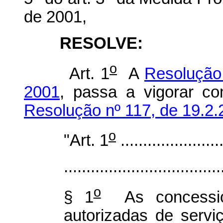
de 2001,
RESOLVE:
o
Art. 1
A
Resoluçã
2001
, passa a vigorar co
Resolução nº 117, de 19.2.
o
"Art. 1
.......................
...................................
o
§ 1
As concession
autorizadas de serviç