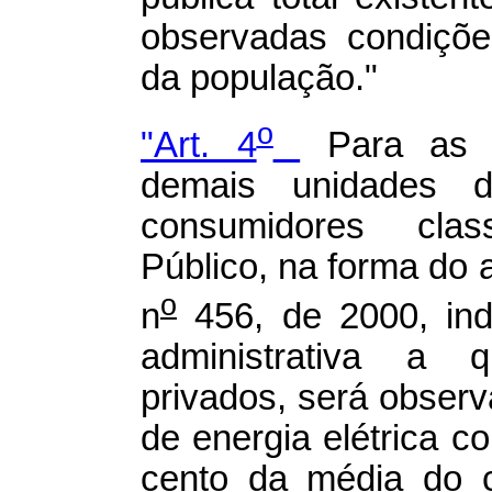
observadas condiçõe
da população."
o
"Art. 4
Para as u
demais unidades 
consumidores clas
Público, na forma do
o
n
456, de 2000, ind
administrativa a q
privados, será obser
de energia elétrica c
cento da média do c