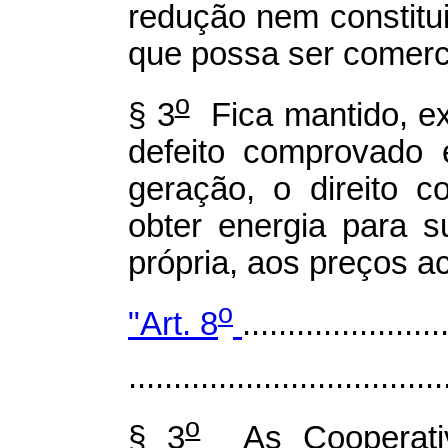
redução nem constitui
que possa ser comerc
o
§ 3
Fica mantido, e
defeito comprovado
geração, o direito c
obter energia para s
própria, aos preços a
o
"Art. 8
......................
...................................
o
§ 3
As Cooperativa