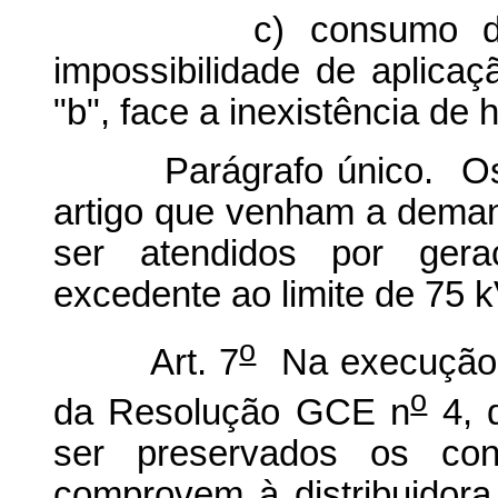
c) consumo de inst
impossibilidade de aplicaç
"b", face a inexistência de h
Parágrafo único. Os at
artigo que venham a dema
ser atendidos por gera
excedente ao limite de 75 
o
Art. 7
Na execução do
o
da Resolução GCE n
4, 
ser preservados os cond
comprovem à distribuidor