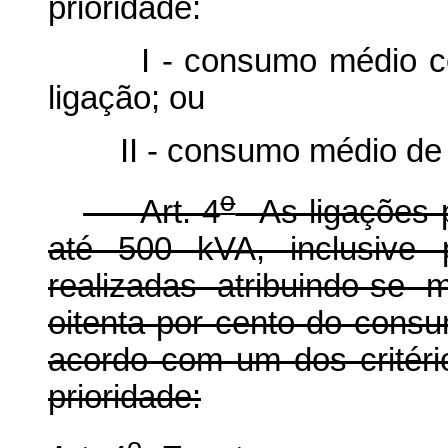
prioridade:
I - consumo médio corre
ligação; ou
II - consumo médio de in
o
Art. 4
As ligações p
até 500 kVA, inclusive 
realizadas atribuindo-se
oitenta por cento do consu
acordo com um dos critéri
prioridade:
o