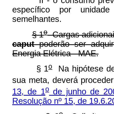
II - o consumo previst
específico por unidad
semelhantes.
o
§ 1
Cargas adicionais
caput
poderão ser adquir
Energia Elétrica - MAE.
o
§ 1
Na hipótese de
sua meta, deverá procede
o
13, de 1
de junho de 20
Resolução nº 15, de 19.6.2
o