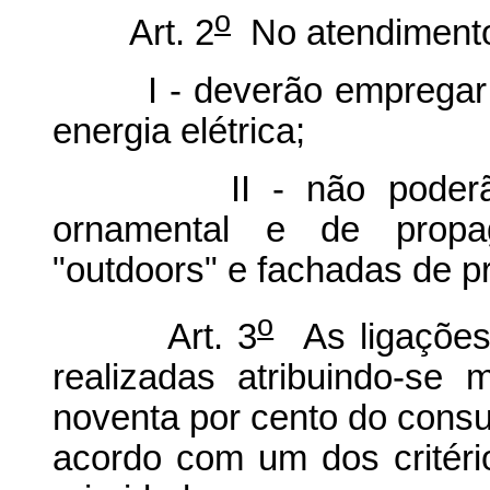
o
Art. 2
No atendimento 
I - deverão empregar mei
energia elétrica;
II - não poderão se
ornamental e de propag
"outdoors" e fachadas de p
o
Art. 3
As ligações 
realizadas atribuindo-se
noventa por cento do consu
acordo com um dos critéri