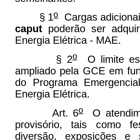
o
§ 1
Cargas adicionais
caput
poderão ser adquir
Energia Elétrica - MAE.
o
§ 2
O limite es
ampliado pela GCE em fun
do Programa Emergenci
Energia Elétrica.
o
Art. 6
O atendime
provisório, tais como fe
diversão, exposições e