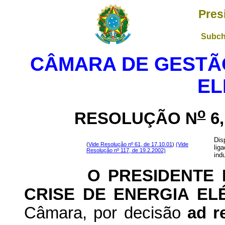
Pres
Subch
CÂMARA DE GESTÃO
EL
o
RESOLUÇÃO N
6,
Dis
(
Vide Resolução nº 61, de 17.10.01
)
(Vide
lig
Resolução nº 117, de 19.2.2002)
ind
O PRESIDENTE DA
CRISE DE ENERGIA EL
Câmara, por decisão
ad r