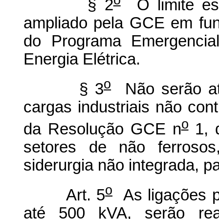
§ 2
O limite es
ampliado pela GCE em fun
do Programa Emergenci
Energia Elétrica.
o
§ 3
Não serão ate
cargas industriais não con
o
da Resolução GCE n
1, 
setores de não ferrosos,
siderurgia não integrada, pa
o
Art. 5
As ligações p
até 500 kVA, serão real