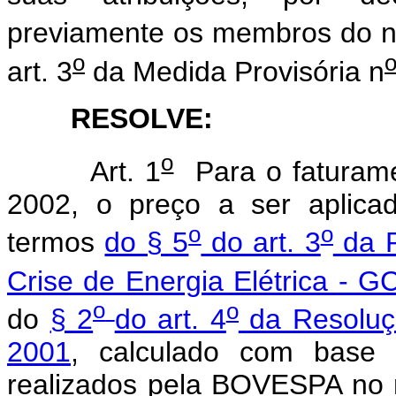
previamente os membros do nú
o
art. 3
da Medida Provisória n
RESOLVE:
o
Art. 1
Para o faturame
2002, o preço a ser aplica
o
o
termos
do § 5
do art. 3
da R
Crise de Energia Elétrica - G
o
o
do
§ 2
do art. 4
da Resoluç
2001
, calculado com base 
realizados pela BOVESPA no