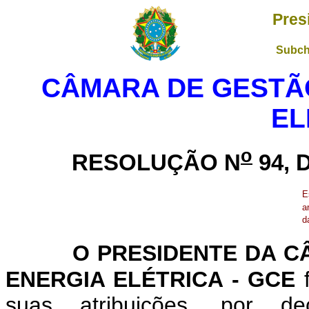
Pres
Subch
CÂMARA DE GESTÃO
EL
o
RESOLUÇÃO N
94, 
E
ar
d
O PRESIDENTE DA C
ENERGIA ELÉTRICA - GCE
f
suas atribuições, por d