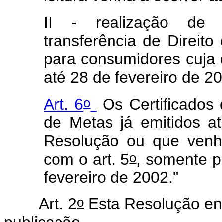
II - realização de T
transferência de Direi
para consumidores cuja d
até 28 de fevereiro de 2
o
Art. 6
Os Certificados
de Metas já emitidos a
Resolução ou que venh
o
com o art. 5
, somente p
fevereiro de 2002."
o
Art. 2
Esta Resolução ent