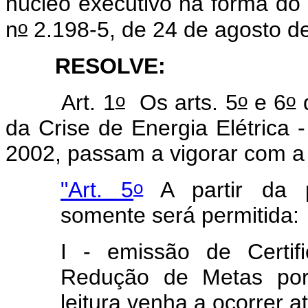
núcleo executivo na forma do
o
n
2.198-5, de 24 de agosto d
RESOLVE:
o
o
o
Art. 1
Os arts. 5
e 6
d
da Crise de Energia Elétrica
2002, passam a vigorar com a
o
"Art. 5
A partir da p
somente será permitida:
I - emissão de Certif
Redução de Metas por
leitura venha a ocorrer a