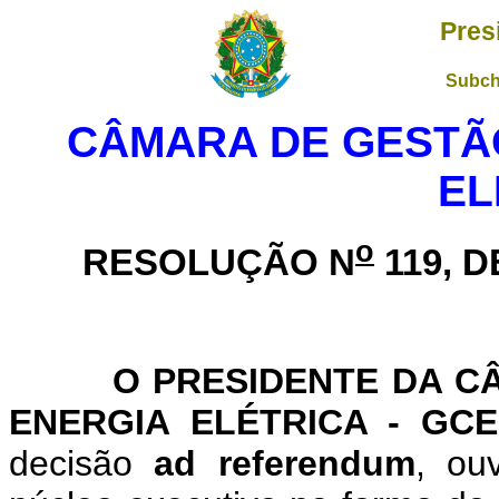
Pres
Subch
CÂMARA DE GESTÃO
EL
o
RESOLUÇÃO N
119, D
O PRESIDENTE DA CÂMA
ENERGIA ELÉTRICA - GCE
decisão
ad referendum
, ou