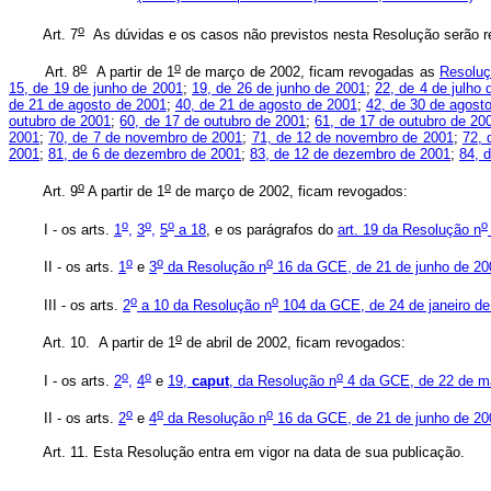
o
Art. 7
As dúvidas e os casos não previstos nesta Resolução serão r
o
o
Art. 8
A partir de 1
de março de 2002, ficam revogadas as
Resolu
15, de 19 de junho de 2001
;
19, de 26 de junho de 2001
;
22, de 4 de julho
de 21 de agosto de 2001
;
40, de 21 de agosto de 2001
;
42, de 30 de agost
outubro de 2001
;
60, de 17 de outubro de 2001
;
61, de 17 de outubro de 20
2001
;
70, de 7 de novembro de 2001
;
71, de 12 de novembro de 2001
;
72, 
2001
;
81, de 6 de dezembro de 2001
;
83, de 12 de dezembro de 2001
;
84, 
o
o
Art. 9
A partir de 1
de março de 2002, ficam revogados:
o
o
o
o
I - os arts.
1
,
3
,
5
a 18
, e os parágrafos do
art. 19 da Resolução n
o
o
o
II - os arts.
1
e
3
da Resolução n
16 da GCE, de 21 de junho de 20
o
o
III - os arts.
2
a 10 da Resolução n
104 da GCE, de 24 de janeiro de
o
Art. 10. A partir de 1
de abril de 2002, ficam revogados:
o
o
o
I - os arts.
2
,
4
e
19,
caput
, da Resolução n
4 da GCE, de 22 de m
o
o
o
II - os arts.
2
e
4
da Resolução n
16 da GCE, de 21 de junho de 20
Art. 11. Esta Resolução entra em vigor na data de sua publicação.