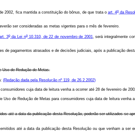
o
e 2002, fica mantida a constituição do bônus, de que trata o
art. 4
da Resol
deverão ser consideradas as metas vigentes para o mês de fevereiro.
o
o
art. 3
da Lei n
10.310, de 22 de novembro de 2001
, será integralmente co
 de pagamentos atrasados e de decisões judiciais, após a publicação desta 
de Uso de Redução de Metas.
a:
(Redação dada pela Resolução nº 119, de 26.2.2002)
nsumidores cuja data de leitura venha a ocorrer até 28 de fevereiro de 200
e Uso de Redução de Metas para consumidores cuja data de leitura venha a 
os até a data da publicação desta Resolução, poderão ser utilizados se apr
emitidos até a data da publicação desta Resolução ou que venham a ser em