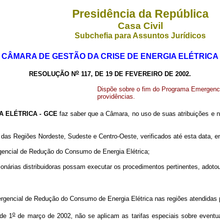
Presidência da República
Casa Civil
Subchefia para Assuntos Jurídicos
CÂMARA DE GESTÃO DA CRISE DE ENERGIA ELÉTRICA
o
RESOLUÇÃO N
117, DE 19 DE FEVEREIRO DE 2002.
Dispõe sobre o fim do Programa Emergenci
providências.
 ELÉTRICA - GCE
faz saber que a Câmara, no uso de suas atribuições e n
as Regiões Nordeste, Sudeste e Centro-Oeste, verificados até esta data, 
ncial de Redução do Consumo de Energia Elétrica;
árias distribuidoras possam executar os procedimentos pertinentes, adotou
gencial de Redução do Consumo de Energia Elétrica nas regiões atendidas p
o
 de 1
de março de 2002, não se aplicam as tarifas especiais sobre event