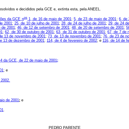
esolvidos e decididos pela GCE e, extinta esta, pela ANEEL.
os
ções da GCE n
1, de 16 de maio de 2001
;
5, de 23 de maio de 2001
;
6, de
 de 2001
;
25, de 10 de julho de 2001
;
28, de 24 de julho de 2001
;
29, de 24 de
o de 2001
;
46, de 12 de setembro de 2001
;
48, de 20 de setembro de 2001
;
5
01
;
62, de 30 de outubro de 2001
;
63, de 31 de outubro de 2001
;
67, de 7 de
de 13 de novembro de 2001
;
73, de 13 de novembro de 2001
;
76, de 23 de n
de 13 de dezembro de 2001
;
114, de 4 de fevereiro de 2002
; e
116, de 14 de f
4 da GCE, de 22 de maio de 2001
;
01
; e
 2002.
aio de 2001
;
e
01
.
PEDRO PARENTE