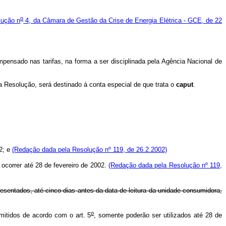
o
ução n
4, da Câmara de Gestão da Crise de Energia Elétrica - GCE, de 22
mpensado nas tarifas, na forma a ser disciplinada pela Agência Nacional de
Resolução, será destinado à conta especial de que trata o
caput
.
2; e
(Redação dada pela Resolução nº 119, de 26.2.2002)
ocorrer até 28 de fevereiro de 2002.
(Redação dada pela Resolução nº 119,
esentados, até cinco dias antes da data de leitura da unidade consumidora,
o
itidos de acordo com o art. 5
, somente poderão ser utilizados até 28 de