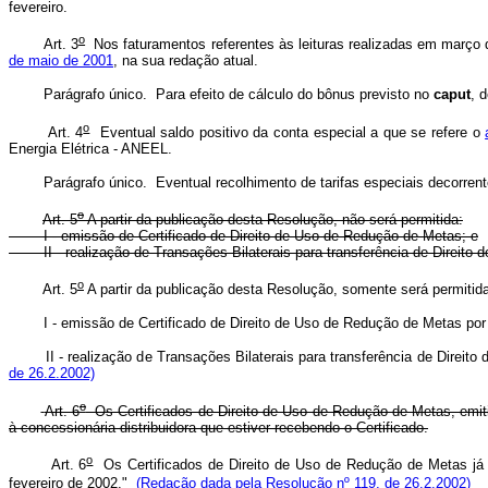
fevereiro.
o
Art. 3
Nos faturamentos referentes às leituras realizadas em março d
de maio de 2001
, na sua redação atual.
Parágrafo único. Para efeito de cálculo do bônus previsto no
caput
, 
o
Art. 4
Eventual saldo positivo da conta especial a que se refere o
Energia Elétrica - ANEEL.
Parágrafo único. Eventual recolhimento de tarifas especiais decorrentes
o
Art. 5
A partir da publicação desta Resolução, não será permitida:
I - emissão de Certificado de Direito de Uso de Redução de Metas; e
II - realização de Transações Bilaterais para transferência de Direito 
o
Art. 5
A partir da publicação desta Resolução, somente será permitid
I - emissão de Certificado de Direito de Uso de Redução de Metas por co
II - realização de Transações Bilaterais para transferência de Direito d
de 26.2.2002)
o
Art. 6
Os Certificados de Direito de Uso de Redução de Metas, emitid
à concessionária distribuidora que estiver recebendo o Certificado.
o
Art. 6
Os Certificados de Direito de Uso de Redução de Metas já 
fevereiro de 2002."
(Redação dada pela Resolução nº 119, de 26.2.2002)