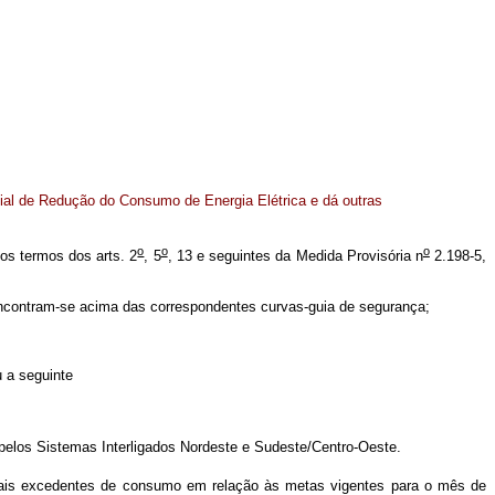
al de Redução do Consumo de Energia Elétrica e dá outras
o
o
o
os termos dos arts. 2
, 5
, 13 e seguintes da Medida Provisória n
2.198-5,
encontram-se acima das correspondentes curvas-guia de segurança;
 a seguinte
elos Sistemas Interligados Nordeste e Sudeste/Centro-Oeste.
uais excedentes de consumo em relação às metas vigentes para o mês de