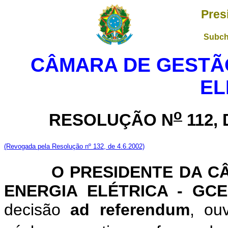
Pres
Subch
CÂMARA DE GESTÃO
EL
o
RESOLUÇÃO N
112, 
(Revogada pela Resolução n
º 132
, de 4.6.2002)
O PRESIDENTE DA CÂMA
ENERGIA ELÉTRICA - GCE
decisão
ad referendum
, ou