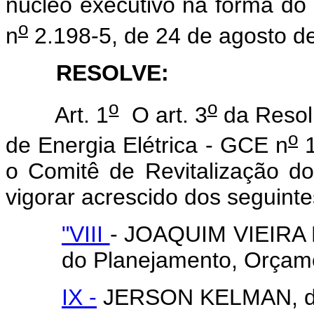
núcleo executivo na forma do
o
n
2.198-5, de 24 de agosto d
RESOLVE:
o
o
Art. 1
O art. 3
da Resol
o
de Energia Elétrica - GCE n
1
o Comitê de Revitalização do
vigorar acrescido dos seguinte
"VIII
- JOAQUIM VIEIRA 
do Planejamento, Orçam
IX -
JERSON KELMAN, da 