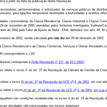
lica a partir da data da publicação desta Resolução.
sionárias, permissionárias e autorizadas de serviços públicos de distribu
 consumo, para ligações temporárias destinadas a festividades e eventos rel
idades consumidoras da Classe Residencial, Classe Industrial e Classe Comerc
29 de novembro de 2000, atendidas pelos Sistemas Interligados Sudeste/Ce
o
o
neiro de 2002 pelo Fator de Ajuste de Meta - FAM, definidos nos arts. 4
, 5
e
evereiro de 2002, sendo calculada
pro rata die
até 28 de fevereiro de 2002.
Classe Residencial e da Classe Comercial, Serviços e Outras Atividades co
 correspondente a 1,03.
ustrial corresponde a:
(Vide Resolução nº 117, de 19.2.2002)
o
refere o inciso II do art. 1
da Resolução da Câmara de Gestão da Crise 
o
o
refere o inciso
III do art. 1
da Resolução da GCE n
8, de 2001
, em sua red
o
o
 refere o inciso
IV do art. 1
da Resolução da GCE n
8, de 2001, em sua r
o
uadrem nas condições estabelecidas no inciso V do art. 1
da Resolução d
çam atividades não mencionadas nos incisos anteriores.