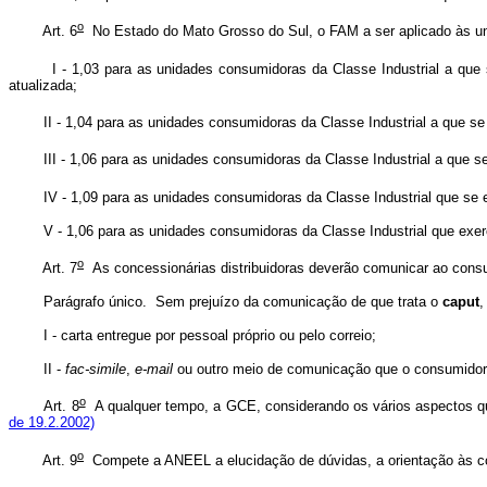
o
Art. 6
No Estado do Mato Grosso do Sul, o FAM a ser aplicado às un
I - 1,03 para as unidades consumidoras da Classe Industrial a que se 
atualizada;
II - 1,04 para as unidades consumidoras da Classe Industrial a que se 
III - 1,06 para as unidades consumidoras da Classe Industrial a que se 
IV - 1,09 para as unidades consumidoras da Classe Industrial que se en
V - 1,06 para as unidades consumidoras da Classe Industrial que exerç
o
Art. 7
As concessionárias distribuidoras deverão comunicar ao consum
Parágrafo único. Sem prejuízo da comunicação de que trata o
caput
,
I - carta entregue por pessoal próprio ou pelo correio;
II -
fac-simile
,
e-mail
ou outro meio de comunicação que o consumidor
o
Art. 8
A qualquer tempo, a GCE, considerando os vários aspectos que 
de 19.2.2002)
o
Art. 9
Compete a ANEEL a elucidação de dúvidas, a orientação às con