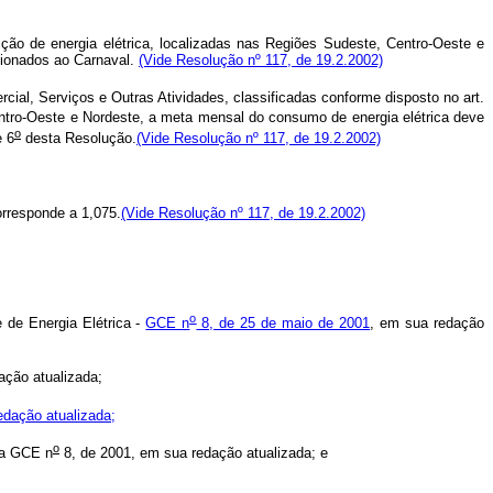
ição de energia elétrica, localizadas nas Regiões Sudeste, Centro-Oeste e
acionados ao Carnaval.
(Vide Resolução nº 117, de 19.2.2002)
ial, Serviços e Outras Atividades, classificadas conforme disposto no art.
ntro-Oeste e Nordeste, a meta mensal do consumo de energia elétrica deve
o
 6
desta Resolução.
(Vide Resolução nº 117, de 19.2.2002)
rresponde a 1,075.
(Vide Resolução nº 117, de 19.2.2002)
o
de Energia Elétrica -
GCE n
8, de 25 de maio de 2001
, em sua redação
ação atualizada;
edação atualizada;
o
a GCE n
8, de 2001, em sua redação atualizada; e