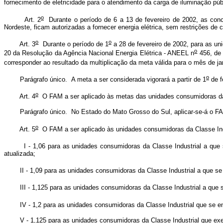
fornecimento de eletricidade para o atendimento da carga de iluminação púb
o
Art. 2
Durante o período de 6 a 13 de fevereiro de 2002, as conces
Nordeste, ficam autorizadas a fornecer energia elétrica, sem restrições de
o
o
Art. 3
Durante o período de 1
a 28 de fevereiro de 2002, para as un
o
20 da Resolução da Agência Nacional Energia Elétrica - ANEEL n
456, de 
corresponder ao resultado da multiplicação da meta válida para o mês de ja
o
Parágrafo único. A meta a ser considerada vigorará a partir de 1
de f
o
Art. 4
O FAM a ser aplicado às metas das unidades consumidoras da 
Parágrafo único. No Estado do Mato Grosso do Sul, aplicar-se-á o FAM
o
Art. 5
O FAM a ser aplicado às unidades consumidoras da Classe Ind
I - 1,06 para as unidades consumidoras da Classe Industrial a que se 
atualizada;
II - 1,09 para as unidades consumidoras da Classe Industrial a que se 
III - 1,125 para as unidades consumidoras da Classe Industrial a que se
IV - 1,2 para as unidades consumidoras da Classe Industrial que se enq
V - 1,125 para as unidades consumidoras da Classe Industrial que exer