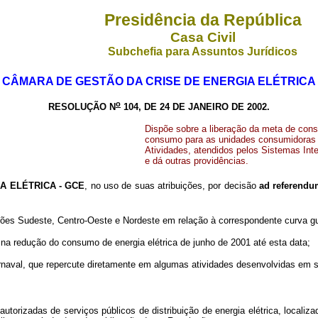
Presidência da República
Casa Civil
Subchefia para Assuntos Jurídicos
CÂMARA DE GESTÃO DA CRISE DE ENERGIA ELÉTRICA
o
RESOLUÇÃO N
104, DE 24 DE JANEIRO DE 2002.
Dispõe sobre a liberação da meta de cons
consumo para as unidades consumidoras da
Atividades, atendidos pelos Sistemas Int
e dá outras providências.
 ELÉTRICA - GCE
, no uso de suas atribuições, por decisão
ad referend
 Sudeste, Centro-Oeste e Nordeste em relação à correspondente curva guia
 redução do consumo de energia elétrica de junho de 2001 até esta data;
val, que repercute diretamente em algumas atividades desenvolvidas em s
utorizadas de serviços públicos de distribuição de energia elétrica, locali