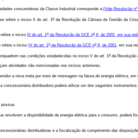
idades consumidoras da Classe Industrial corresponde a:
(Vide Resolução nº
o
refere o inciso II do art. 1
da Resolução da Câmara de Gestão da Crise 
o
o
refere o inciso
III do art. 1
da Resolução da GCE n
8, de 2001, em sua red
o
o
refere o inciso
IV do art. 1
da Resolução da GCE n
8, de 2001
, em sua re
o
quadrem nas condições estabelecidas no inciso V do art. 1
da Resolução
am atividades não mencionadas nos incisos anteriores.
idor a nova meta por meio de mensagem na fatura de energia elétrica, em e
 a concessionária distribuidora poderá utilizar um dos seguintes instrumentos:
 possua.
envolvem a disponibilidade de energia elétrica para o consumo, poderá fixa
cessionárias distribuidoras e a fiscalização do cumprimento das disposiçõ