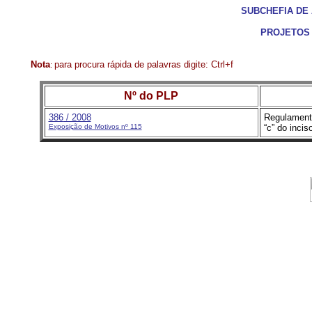
SUBCHEFIA DE
PROJETOS
Nota
para procura rápida de palavras digite: Ctrl+f
:
Nº do PLP
386
/ 2008
Regulamenta
Exposição de Motivos nº 115
“c” do incis