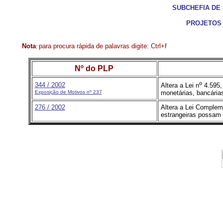
SUBCHEFIA DE
PROJETOS
Nota
para procura rápida de palavras digite: Ctrl+f
:
Nº do PLP
o
344 / 2002
Altera a Lei n
4.595, 
Exposição de Motivos nº 237
monetárias, bancárias
276 / 2002
Altera a Lei Complem
estrangeiras possam t