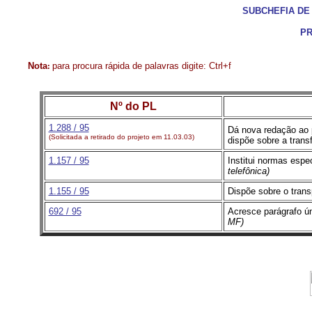
SUBCHEFIA DE
PR
Nota
para procura rápida de palavras digite: Ctrl+f
:
Nº do PL
1.288 / 95
Dá nova redação ao p
(Solicitada a retirado do projeto em 11.03.03)
dispõe sobre a tran
1.157 / 95
Institui normas espe
telefônica)
1.155 / 95
Dispõe sobre o trans
692 / 95
Acresce parágrafo ún
MF)