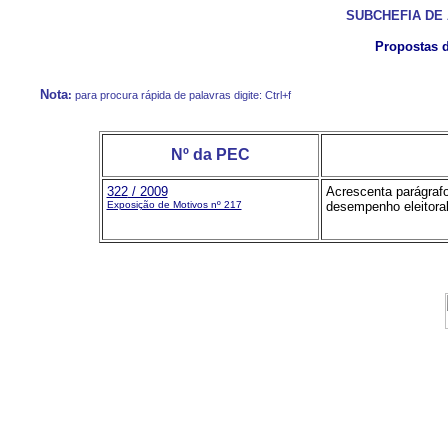
SUBCHEFIA DE
Propostas 
Nota
:
para procura rápida de palavras digite: Ctrl+f
Nº da PEC
322
/ 2009
Acrescenta parágrafo 
Exposição de Motivos nº 217
desempenho eleitoral