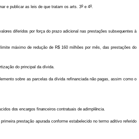
o
o
r e publicar as leis de que tratam os arts. 3
e 4
.
valores diferidos por força do prazo adicional nas prestações subsequentes à
 limite máximo de redução de R$ 160 milhões por mês, das prestações do
ização do principal da dívida.
mplemento sobre as parcelas da dívida refinanciada não pagas, assim como o
scidos dos encargos financeiros contratuais de adimplência.
 primeira prestação apurada conforme estabelecido no termo aditivo referido