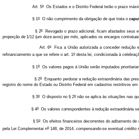
Art. 5
º
Os Estados e o Distrito Federal terão o prazo máximo
o
§ 1
O não cumprimento da obrigação de que trata o
capu
o
§ 2
Revogado o prazo adicional, ficam afastados seus efei
proporção de 1/12 (um doze avos) por mês, aplicados os encargos contratuai
Art. 6
º
Fica a União autorizada a conceder redução e
o
refinanciamento a que se refere o art. 1
desta lei, condicionada à celebraçã
o
§ 1
Os valores pagos à União serão imputados prioritariam
o
§ 2
Enquanto perdurar a redução extraordinária das pres
registro do nome do Estado ou Distrito Federal em cadastros restritivos e
o
o
§ 3
O disposto no § 2
não se aplica às situações nas qu
o
§ 4
Os valores correspondentes à redução extraordinária ser
o
§ 5
Os efeitos financeiros decorrentes do aditamento de q
o
pela Lei Complementar n
148, de 2014, compensando-se eventual crédito 