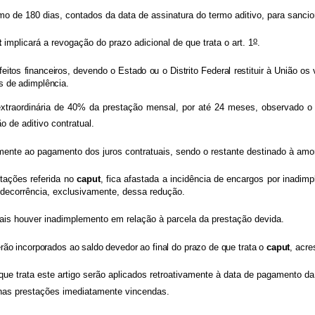
 de 180 dias, contados da data de assinatura do termo aditivo, para sanciona
o
t
implicará a revogação do prazo adicional de que trata o art. 1
.
tos financeiros, devendo o Estado ou o Distrito Federal restituir à União os 
s de adimplência.
xtraordinária de 40% da prestação mensal, por até 24 meses, observado o
o de aditivo contratual.
ente ao pagamento dos juros contratuais, sendo o restante destinado à amort
tações referida no
caput
, fica afastada a incidência de encargos por inadi
m decorrência, exclusivamente, dessa redução.
ais houver inadimplemento em relação à parcela da prestação devida.
ão incorporados ao saldo devedor ao final do prazo de que trata o
caput
, acre
ue trata este artigo serão aplicados retroativamente à data de pagamento da
nas prestações imediatamente vincendas.