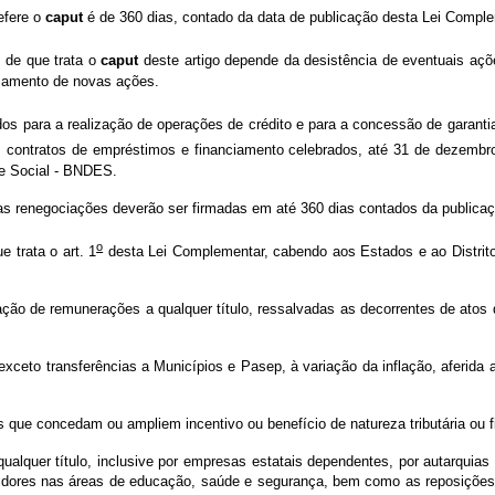
efere o
caput
é de 360 dias, contado da data de publicação desta Lei Comple
 de que trata o
caput
deste artigo depende da desistência de eventuais açõe
uizamento de novas ações.
os para a realização de operações de crédito e para a concessão de garantia
contratos de empréstimos e financiamento celebrados, até 31 de dezembro d
e Social - BNDES.
ociações deverão ser firmadas em até 360 dias contados da publicaçã
o
 trata o art. 1
desta Lei Complementar, cabendo aos Estados e ao Distrito 
rações a qualquer título, ressalvadas as decorrentes de atos derivado
ansferências a Municípios e Pasep, à variação da inflação, aferida anu
ncedam ou ampliem incentivo ou benefício de natureza tributária ou fi
o, inclusive por empresas estatais dependentes, por autarquias e por
rvidores nas áreas de educação, saúde e segurança, bem como as reposições