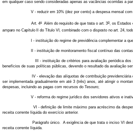
em qualquer caso sendo consideradas apenas as vacâncias ocorridas a parti
V - reduzir em 10% (dez por cento) a despesa mensal com cargos 
o
Art. 4
º
Além do requisito de que trata o art. 3
, os Estados 
amparo no Capítulo II do Título VI, combinado com o disposto no art. 24, to
I - instituição do regime de previdência complementar a que se refer
II - instituição de monitoramento fiscal contínuo das contas do ent
III - instituição de critérios para avaliação periódica dos programa
benefícios de suas políticas públicas, devendo o resultado da avaliação ser
IV - elevação das alíquotas de contribuição previdenciária dos servid
ser implementada gradualmente em até 3 (três) anos, até atingir o montant
despesas, incluindo as pagas com recursos do Tesouro;
V - reforma do regime jurídico dos servidores ativos e inativos, civis
VI - definição de limite máximo para acréscimo da despesa orçament
receita corrente líquida do exercício anterior.
Parágrafo único. A exigência de que trata o inciso VI deste artigo s
receita corrente líquida.