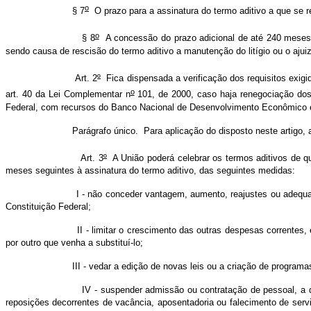
o
§ 7
O prazo para a assinatura do termo aditivo a que se r
o
§ 8
A concessão do prazo adicional de até 240 meses
sendo causa de rescisão do termo aditivo a manutenção do litígio ou o aj
Art. 2
º
Fica dispensada a verificação dos requisitos exigid
o
art. 40 da Lei Complementar n
101, de 2000, caso haja renegociação dos 
Federal, com recursos do Banco Nacional de Desenvolvimento Econômico 
Parágrafo único. Para aplicação do disposto neste artigo, as reneg
Art. 3
º
A União poderá celebrar os termos aditivos de que
meses seguintes à assinatura do termo aditivo, das seguintes medidas:
I - não conceder vantagem, aumento, reajustes ou adequação de remune
Constituição Federal;
II - limitar o crescimento das outras despesas correntes, exceto tr
por outro que venha a substituí-lo;
III - vedar a edição de novas leis ou a criação de programas que co
IV - suspender admissão ou contratação de pessoal, a qualquer títul
reposições decorrentes de vacância, aposentadoria ou falecimento de se