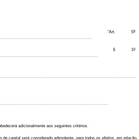
o
. 5
..........................................................................
o
1
................................................................................
.......................................................................................................
.......................................................................................
edecerá adicionalmente aos seguintes critérios:
de capital será considerado adimplente, para todos os efeitos, em relação