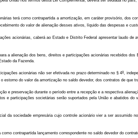
ela União nos termos desta Lei Complementar, deverá ser sediada no país, r
onárias terá como contrapartida a amortização, em caráter provisório, dos c
ecebimento do valor de alienação desses ativos, líquido das despesas e custo
ipações acionárias, caberá ao Estado e Distrito Federal apresentar laudo de
ra a alienação dos bens, direitos e participações acionárias recebidos dos
e Estado da Fazenda.
o
ticipações acionárias não ser efetivada no prazo determinado no § 4
, indep
r o estorno do valor da amortização no saldo devedor, dos contratos de que tr
 e preservação durante o período entre a recepção e a respectiva alienação 
tos e participações societárias serão suportados pela União e abatidos do v
cial da sociedade empresária cujo controle acionário vier a ser assumido
á como contrapartida lançamento correspondente no saldo devedor do contrat