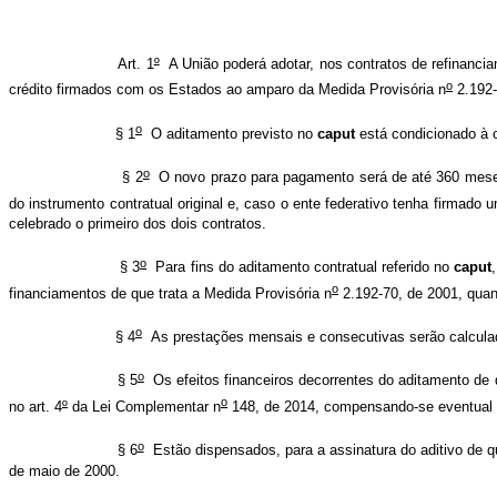
Art. 1
º
A União poderá adotar, nos contratos de refinancia
o
crédito firmados com os Estados ao amparo da Medida Provisória n
2.192-
o
§ 1
O aditamento previsto no
caput
está condicionado à ce
o
§ 2
O novo prazo para pagamento será de até 360 meses,
do instrumento contratual original e, caso o ente federativo tenha firmado u
celebrado o primeiro dos dois contratos.
o
§ 3
Para fins do aditamento contratual referido no
caput
o
financiamentos de que trata a Medida Provisória n
2.192-70, de 2001, quan
o
§ 4
As prestações mensais e consecutivas serão calculada
o
§ 5
Os efeitos financeiros decorrentes do aditamento de q
o
no art. 4
º
da Lei Complementar n
148, de 2014, compensando-se eventual 
o
§ 6
Estão dispensados, para a assinatura do aditivo de q
de maio de 2000.