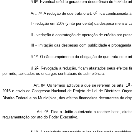
o
o
§ 6
Eventual crédito gerado em decorrência do § 5
do art
o
Art. 7
º
A redução de que trata o art. 6
fica condicionada à
I - redução em 20% (vinte por cento) da despesa mensal com carg
II - vedação à contratação de operação de crédito por prazo equival
III - limitação das despesas com publicidade e propaganda a 50% (cin
o
§ 1
O não cumprimento da obrigação de que trata este arti
o
§ 2
Revogada a redução, ficam afastados seus efeitos fin
por mês, aplicados os encargos contratuais de adimplência.
o
Art. 8
º
Os termos aditivos a que se referem os arts. 1
2016 e envio ao Congresso Nacional de Projeto de Lei de Diretrizes Orça
Distrito Federal e os Municípios, dos efeitos financeiros decorrentes do dis
Art. 9
º
Fica a União autorizada a receber bens, direit
regulamentação por ato do Poder Executivo.
o