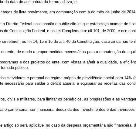
r da data de assinatura do termo aditivo; e
de livre provimento, em comparação com a do mês de junho de 2014
e o Distrito Federal sancionarão e publicarão lei que estabeleça normas de fin
o
dos da Constituição Federal, e na Lei Complementar n
101, de 2000, e que cont
em os §§ 14, 15 e 16 do art. 40 da Constituição, caso ainda não tenha 
e, de modo a propor medidas necessárias para a manutenção do equilíbr
s e dos projetos do ente, com vistas a aferir a qualidade, a eficiência
 tornado público;
ores e patronal ao regime próprio de previdência social para 14% (quato
e necessário para saldar o déficit atuarial e equiparar as receitas das cont
 e militares, para limitar os benefícios, as progressões e as vantagens 
ária não financeira, deduzida dos investimentos e das inversões fina
ó será aplicável no caso da despesa orçamentária não financeira, deduz