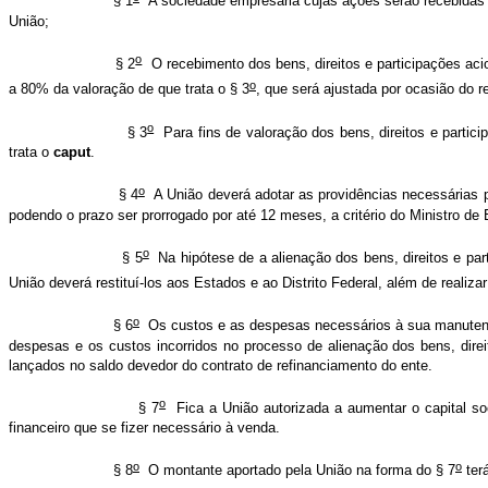
§ 1
A sociedade empresária cujas ações serão recebidas p
União;
o
§ 2
O recebimento dos bens, direitos e participações aci
o
a 80% da valoração de que trata o § 3
, que será ajustada por ocasião do r
o
§ 3
Para fins de valoração dos bens, direitos e partic
trata o
caput
.
o
§ 4
A União deverá adotar as providências necessárias pa
podendo o prazo ser prorrogado por até 12 meses, a critério do Ministro d
o
§ 5
Na hipótese de a alienação dos bens, direitos e par
União deverá restituí-los aos Estados e ao Distrito Federal, além de realiza
o
§ 6
Os custos e as despesas necessários à sua manutenção
despesas e os custos incorridos no processo de alienação dos bens, direi
lançados no saldo devedor do contrato de refinanciamento do ente.
o
§ 7
Fica a União autorizada a aumentar o capital so
financeiro que se fizer necessário à venda.
o
o
§ 8
O montante aportado pela União na forma do § 7
ter