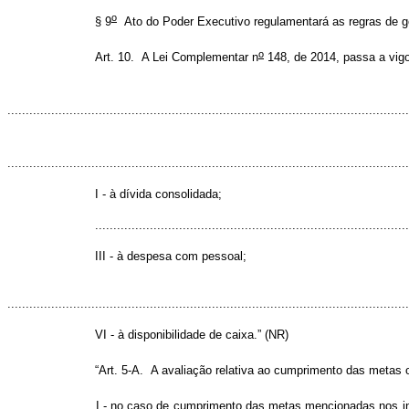
o
§ 9
Ato do Poder Executivo regulamentará as regras de g
o
Art. 10. A Lei Complementar n
148, de 2014, passa a vigo
“A
..............................................................................................................
§
..............................................................................................................
I - à dívida consolidada;
......................................................................................................
III - à despesa com pessoal;
..............................................................................................................
VI - à disponibilidade de caixa.” (NR)
“Art. 5-A. A avaliação relativa ao cumprimento das metas 
I - no caso de cumprimento das metas mencionadas nos inc