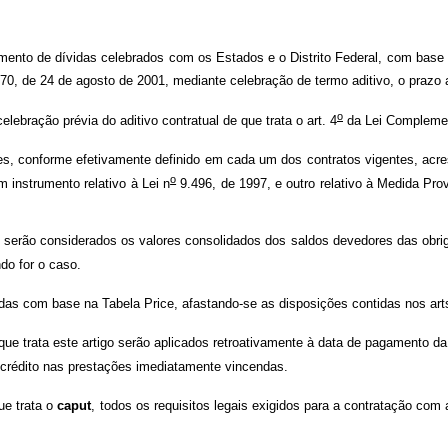
mento de dívidas celebrados com os Estados e o Distrito Federal, com base 
70, de 24 de agosto de 2001, mediante celebração de termo aditivo, o prazo 
o
lebração prévia do aditivo contratual de que trata o art. 4
da Lei Compleme
 conforme efetivamente definido em cada um dos contratos vigentes, acres
o
m instrumento relativo à Lei n
9.496, de 1997, e outro relativo à Medida Prov
, serão considerados os valores consolidados dos saldos devedores das obrig
do for o caso.
s com base na Tabela Price, afastando-se as disposições contidas nos art
ue trata este artigo serão aplicados retroativamente à data de pagamento da
crédito nas prestações imediatamente vincendas.
ue trata o
caput
, todos os requisitos legais exigidos para a contratação com