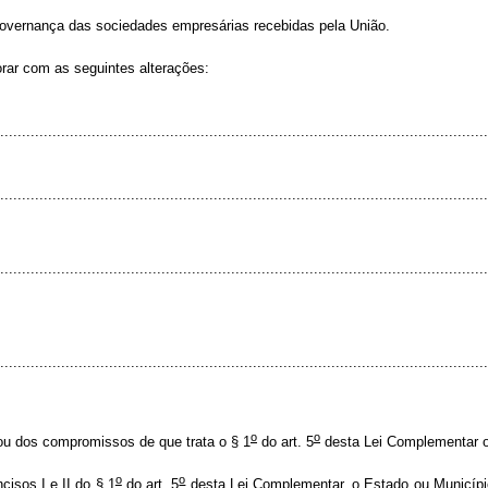
overnança das sociedades empresárias recebidas pela União.
rar com as seguintes alterações:
rt
................................................................................................................
 
...............................................................................................................
.......................................................................................................
................................................................................................................
o
o
ou dos compromissos de que trata o § 1
do art. 5
desta Lei Complementar ob
o
o
isos I e II do § 1
do art. 5
desta Lei Complementar, o Estado ou Município 