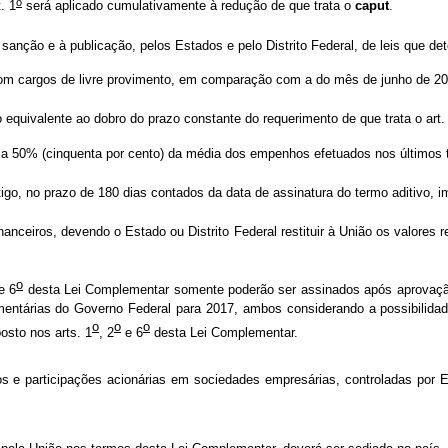
o
. 1
será aplicado cumulativamente à redução de que trata o
caput
.
 sanção e à publicação, pelos Estados e pelo Distrito Federal, de leis que d
os de livre provimento, em comparação com a do mês de junho de 20
ente ao dobro do prazo constante do requerimento de que trata o art.
quenta por cento) da média dos empenhos efetuados nos últimos três ex
go, no prazo de 180 dias contados da data de assinatura do termo aditivo, i
anceiros, devendo o Estado ou Distrito Federal restituir à União os valores
o
e 6
desta Lei Complementar somente poderão ser assinados após aprovação 
mentárias do Governo Federal para 2017, ambos considerando a possibilida
o
o
o
posto nos arts. 1
, 2
e 6
desta Lei Complementar.
os e participações acionárias em sociedades empresárias, controladas por E