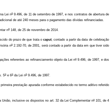
o
na Lei n
9.496, de 11 de setembro de 1997, e nos contratos de abertura de
adicional de até 240 meses para o pagamento das dívidas refinanciadas.
o
ntar n
148, de 25 de novembro de 2014.
cido do prazo de que trata o
caput
, contado a partir da data de celebração
o
isória n
2.192-70, de 2001, será contado a partir da data em que tiver sido
o
ações referentes ao refinanciamento objeto da Lei n
9.496, de 1997, e dos
o
o
o
s. 5
e 6
da Lei n
9.496, de 1997.
 primeira prestação apurada conforme estabelecido no termo aditivo referido
o
 a União, inclusive os dispostos no art. 32 da Lei Complementar n
101, de 4