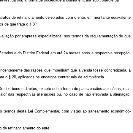
evestida sob a forma de sociedade anônima e ficará sob controle da
ontratos de refinanciamento celebrados com o ente, em montante equivalente
o
s de que trata o § 8
.
 avaliação por empresa especializada, nos termos da regulamentação de que
 Estados e do Distrito Federal em até 24 meses após a respectiva recepção,
endentemente das razões que impediram que a venda fosse concretizada, a
o
ata o § 2
, aplicados os encargos contratuais de adimplência.
dos bens e direitos, exceto sob a forma de participações acionárias, e as
alor das respectivas alienações ou, no caso de não efetivada a alienação,
 nos termos desta Lei Complementar, com vistas ao saneamento econômico-
o de refinanciamento do ente.