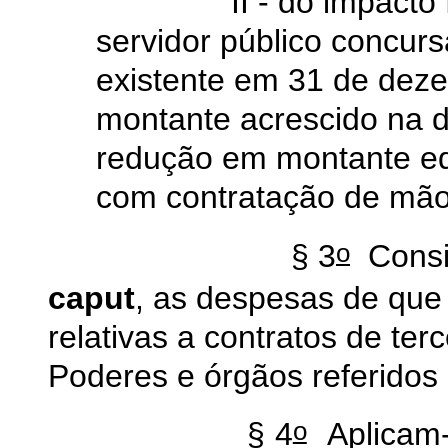
II - do impacto finan
servidor público concur
existente em 31 de dez
montante acrescido na d
redução em montante eq
com contratação de mão-
o
§ 3
Consid
caput
, as despesas de que 
relativas a contratos de te
Poderes e órgãos referidos 
o
§ 4
Aplicam-