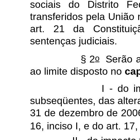
sociais do Distrito F
transferidos pela União 
art. 21 da Constitui
sentenças judiciais.
o
§ 2
Serão ad
ao limite disposto no
ca
I - do impacto fi
subseqüentes, das altera
31 de dezembro de 2006,
16, inciso I, e do art. 17,