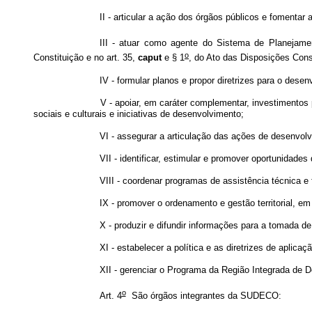
II - articular a ação dos órgãos públicos e fomentar
III - atuar como agente do Sistema de Planejamen
o
Constituição e no art. 35,
caput
e § 1
, do Ato das Disposições Const
IV - formular planos e propor diretrizes para o dese
V - apoiar, em caráter complementar, investimentos 
sociais e culturais e iniciativas de desenvolvimento;
VI - assegurar a articulação das ações de desenvol
VII - identificar, estimular e promover oportunidade
VIII - coordenar programas de assistência técnica e 
IX - promover o ordenamento e gestão territorial, em 
X - produzir e difundir informações para a tomada de
XI - estabelecer a política e as diretrizes de apli
XII - gerenciar o Programa da Região Integrada de D
o
Art. 4
São órgãos integrantes da SUDECO: