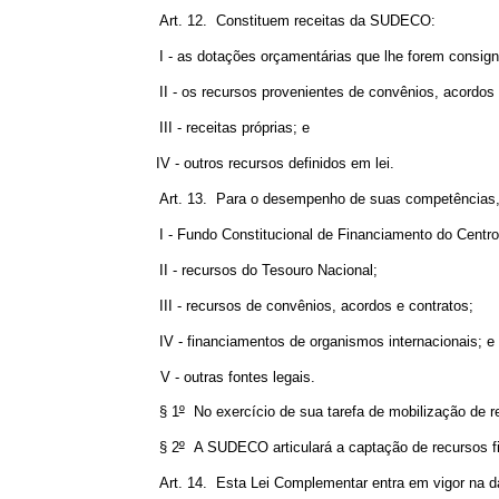
Art. 12. Constituem receitas da SUDECO:
I - as dotações orçamentárias que lhe forem consig
II - os recursos provenientes de convênios, acordo
III - receitas próprias; e
IV - outros recursos definidos em lei.
Art. 13. Para o desempenho de suas competências,
I - Fundo Constitucional de Financiamento do Centr
II - recursos do Tesouro Nacional;
III - recursos de convênios, acordos e contratos;
IV - financiamentos de organismos internacionais; e
V - outras fontes legais.
§ 1
º
No exercício de sua tarefa de mobilização de r
§ 2
º
A SUDECO articulará a captação de recursos fina
Art. 14. Esta Lei Complementar entra em vigor na d