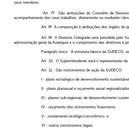
seus membros.
o
Art. 7
São atribuições do Conselho de Desenvol
acompanhamento dos seus trabalhos, diretamente ou mediante câmar
Art. 8
º
A composição e atribuições dos órgãos de que 
o
Art. 9
A Diretoria Colegiada será presidida pelo S
administração geral da Autarquia e o cumprimento das diretrizes e
Parágrafo único. A estrutura básica da SUDECO, as
Art. 10. O Superintendente será o representante da
Art. 11. São instrumentos de ação da SUDECO:
I - plano estratégico de desenvolvimento sustentável
II - plano plurianual e orçamento anual regionalizad
III - planos sub-regionais de desenvolvimento susten
IV - orçamento dos instrumentos financeiros;
V - zoneamento ecológico-econômico; e
VI - outros instrumentos legais.