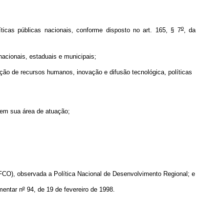
o
icas públicas nacionais, conforme disposto no art. 165, § 7
, da
nacionais, estaduais e municipais;
ação de recursos humanos, inovação e difusão tecnológica, políticas
em sua área de atuação;
 (FCO), observada a Política Nacional de Desenvolvimento Regional; e
mentar n
º
94, de 19 de fevereiro de 1998.