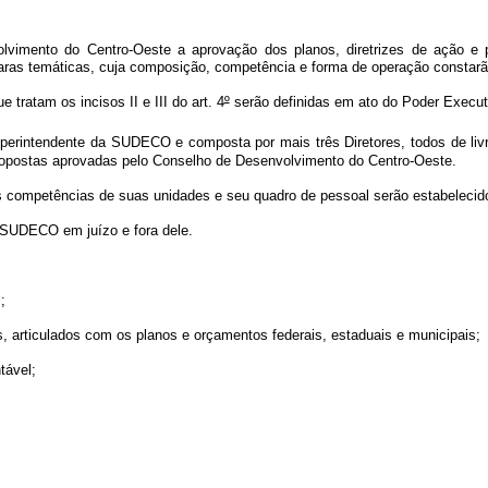
vimento do Centro-Oeste a aprovação dos planos, diretrizes de ação e p
as temáticas, cuja composição, competência e forma de operação constarão
tratam os incisos II e III do art. 4
º
serão definidas em ato do Poder Execut
uperintendente da SUDECO e composta por mais três Diretores, todos de liv
 propostas aprovadas pelo Conselho de Desenvolvimento do Centro-Oeste.
 competências de suas unidades e seu quadro de pessoal serão estabelecid
 SUDECO em juízo e fora dele.
;
os, articulados com os planos e orçamentos federais, estaduais e municipais;
tável;