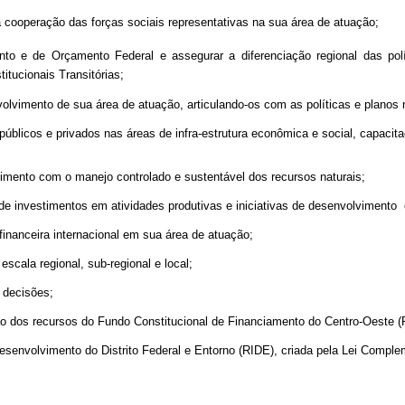
 a cooperação das forças sociais representativas na sua área de atuação;
to e de Orçamento Federal e assegurar a diferenciação regional das polít
itucionais Transitórias;
nvolvimento de sua área de atuação, articulando-os com as políticas e planos 
públicos e privados nas áreas de infra-estrutura econômica e social, capacit
vimento com o manejo controlado e sustentável dos recursos naturais;
s de investimentos em atividades produtivas e iniciativas de desenvolvimento
financeira internacional em sua área de atuação;
escala regional, sub-regional e local;
 decisões;
cação dos recursos do Fundo Constitucional de Financiamento do Centro-Oeste
esenvolvimento do Distrito Federal e Entorno (RIDE), criada pela Lei Comple