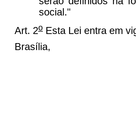
serão definidos na f
social."
o
Art. 2
Esta Lei entra em vi
Brasília,