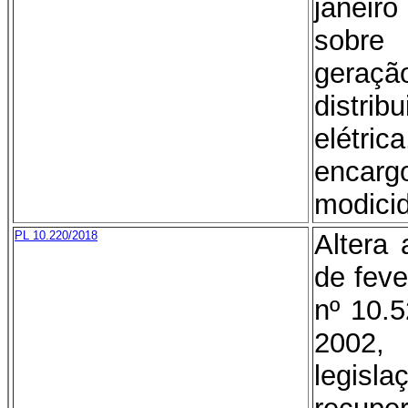
janeir
sobre
geraç
distr
elétric
encargo
modicid
PL 10.220/2018
Altera 
de feve
nº 10.5
2002,
legis