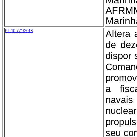
Mari
AFRM
Marinh
PL 10.771/2018
Altera 
de dez
dispor
Coman
promov
a fisc
navais
nuclea
propuls
seu com