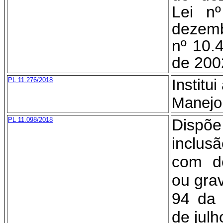
Lei n
dezemb
nº 10.
de 200
PL 11.276/2018
Institu
Manejo
PL 11.098/2018
Dispõ
inclu
com de
ou grav
94 da 
de jul