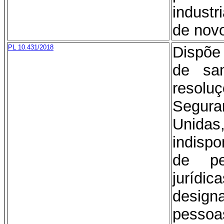
indust
de novo
PL 10.431/2018
Dispõe
de sa
resolu
Segur
Unid
indisp
de pe
jurídic
desig
pesso