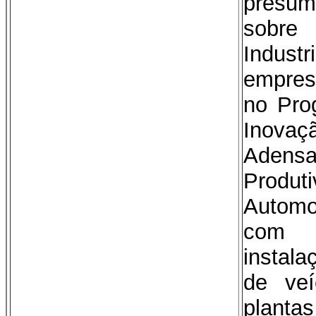
presu
sob
Industr
empres
no Pro
Inova
Adens
Produ
Automo
com 
instala
de ve
plan