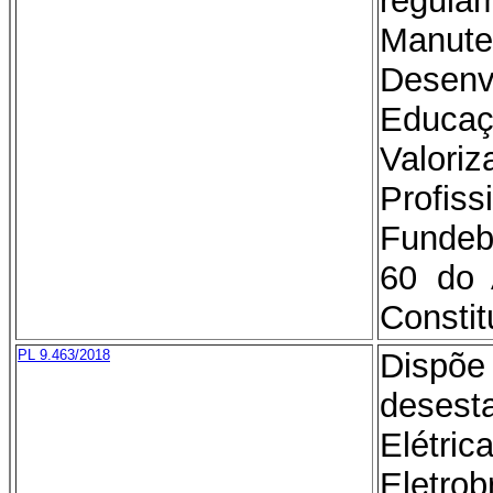
regul
Man
Dese
Educa
Val
Profis
Fundeb
60 do 
Constit
PL 9.463/2018
Dis
desest
Elétric
Eletrob