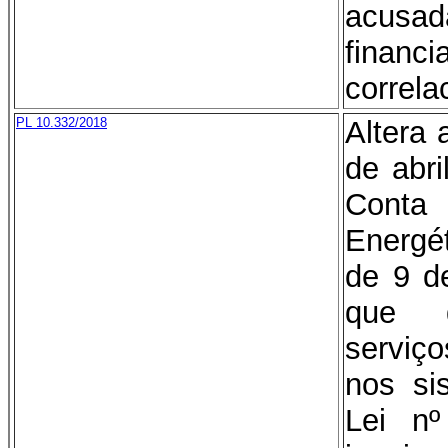
acusad
finan
correla
PL 10.332/2018
Altera 
de abri
Conta 
Energét
de 9 d
que 
serviço
nos si
Lei n