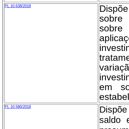
Dispõ
PL 10.638/2018
sobre
sobre
aplic
inves
tratam
vari
invest
em so
estabel
PL 10.590/2018
Dispõe 
saldo 