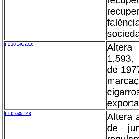
recup
recuper
falênc
socied
PL 10.146/2018
Alter
1.593,
de 1977
marcaç
cigar
export
PL 9.558/2018
Altera 
de ju