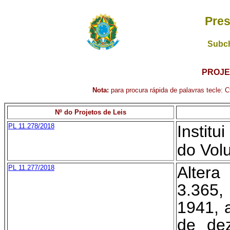
Pres
Subch
PROJE
Nota:
para procura rápida de palavras tecle: Ct
Nº do Projetos de Leis
PL 11.278/2018
Institu
do Vol
Alter
PL 11.277/2018
3.365,
1941, 
de de