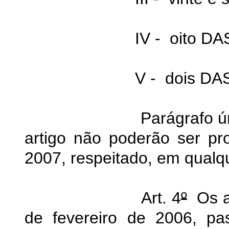
IV - oito DAS-2
V - dois DAS-
Parágrafo único. Os
artigo não poderão ser pr
2007, respeitado, em qualqu
Art. 4
º
Os a
de fevereiro de 2006, p