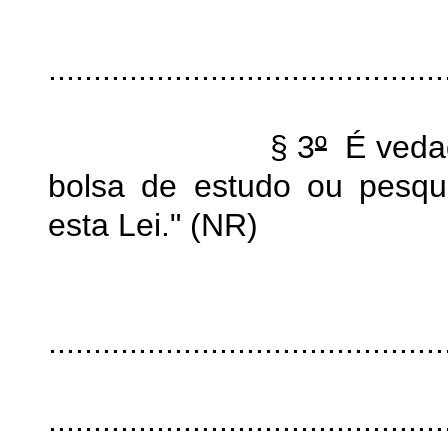
............................................
§ 3
º
É vedad
bolsa de estudo ou pesqu
esta Lei." (NR)
"Ar
............................................
............................................