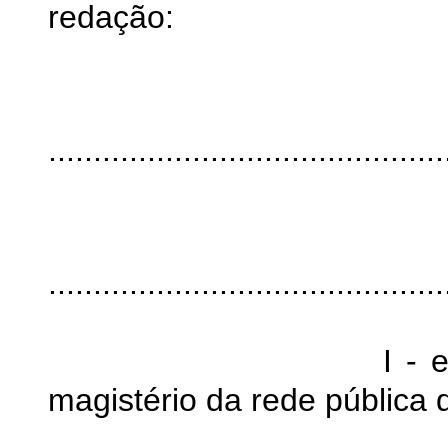
redação:
"A
............................................
§
............................................
I - estiverem em
magistério da rede pública 