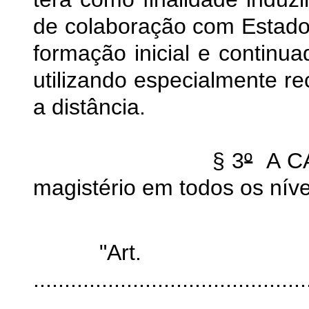
de colaboração com Estados,
formação inicial e continua
utilizando especialmente r
a distância.
§ 3
º
A CAP
magistério em todos os níve
"A
............................................
............................................