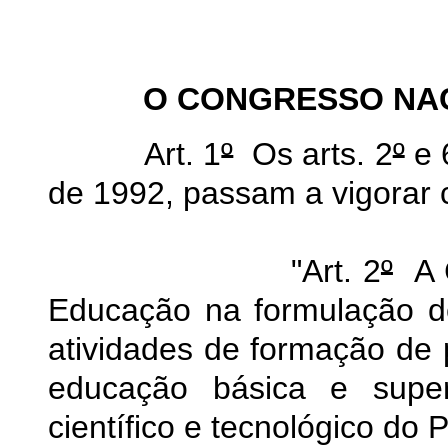
O CONGRESSO NA
Art. 1
º
Os arts.
2
º
e 
de 1992, passam a vigorar 
"Art. 2
º
A C
Educação na formulação de
atividades de formação de p
educação básica e super
científico e tecnológico do P