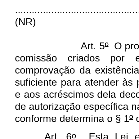
............................................
(NR)
Art. 5
º
O prov
comissão criados por e
comprovação da existência
suficiente para atender às
e aos acréscimos dela deco
de autorização específica n
conforme determina o § 1
º
d
o
Art. 6
Esta Lei en