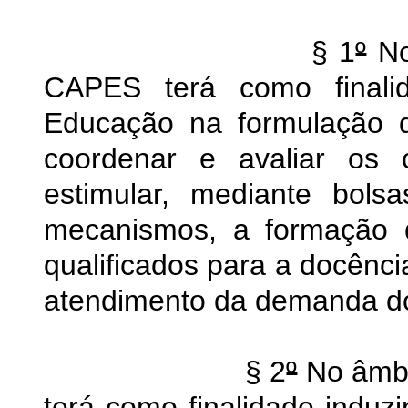
§ 1
º
No
CAPES terá como finalid
Educação na formulação d
coordenar e avaliar os 
estimular, mediante bols
mecanismos, a formação 
qualificados para a docênci
atendimento da demanda dos
§ 2
º
No âmbi
terá como finalidade induzi