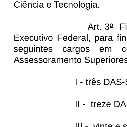
Ciência e Tecnologia.
Art. 3
º
Fic
Executivo Federal, para f
seguintes cargos em c
Assessoramento Superiores
I - três DAS-5
II - treze DAS
III - vinte e seis