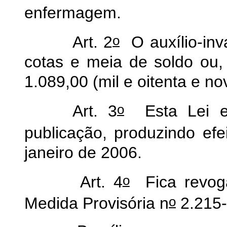
enfermagem.
o
Art. 2
O auxílio-inva
cotas e meia de soldo ou,
1.089,00 (mil e oitenta e no
o
Art. 3
Esta Lei en
publicação, produzindo efei
janeiro de 2006.
o
Art. 4
Fica revoga
o
Medida Provisória n
2.215-