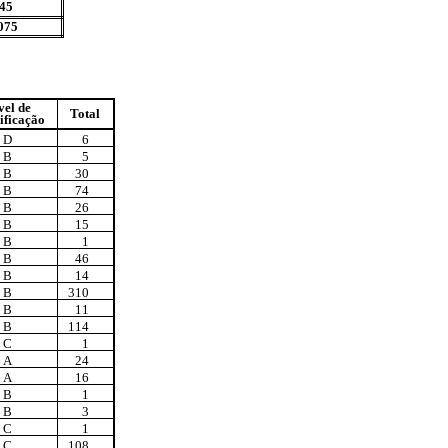
45
075
vel de
Total
ificação
D
6
B
5
B
30
B
74
B
26
B
15
B
1
B
46
B
14
B
310
B
11
B
114
C
1
A
24
A
16
B
1
B
3
C
1
C
108