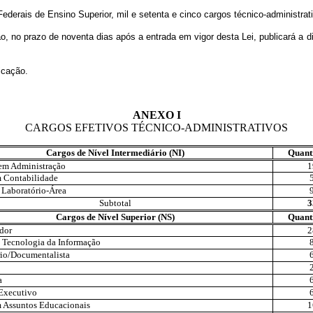
ederais de Ensino Superior, mil e setenta e cinco cargos técnico-administrat
e noventa dias após a entrada em vigor desta Lei, publicará a discrimi
icação.
ANEXO I
CARGOS EFETIVOS TÉCNICO-ADMINISTRATIVOS
Cargos de Nível Intermediário (NI)
Quanti
 em Administração
1
 Contabilidade
 Laboratório-Área
Subtotal
3
Cargos de Nível Superior (NS)
Quanti
dor
2
e Tecnologia da Informação
rio/Documentalista
a
-Executivo
 Assuntos Educacionais
1