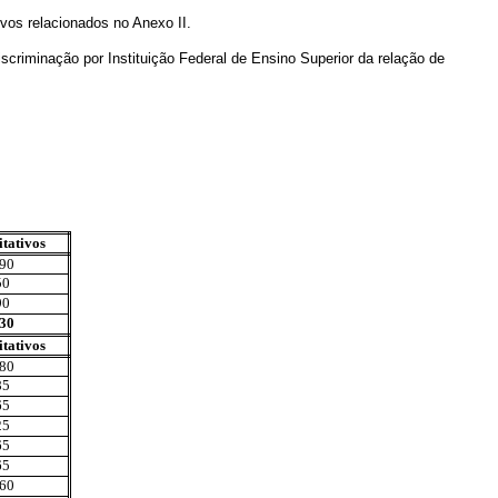
ivos relacionados no Anexo II.
nação por Instituição Federal de Ensino Superior da relação de
tativos
90
50
90
30
tativos
80
85
65
25
65
65
60