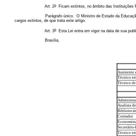
o
Art. 2
Ficam extintos, no âmbito das Instituições F
Parágrafo único. O Ministro de Estado da Educação, no prazo d
cargos extintos, de que trata este artigo.
o
Art. 3
Esta Lei entra em vigor na data de sua publ
Brasília,
Assistente
Técnico em
Técnico de
Administra
Analista d
Bibliotecá
Contador
Economist
Secretário
Técnico em