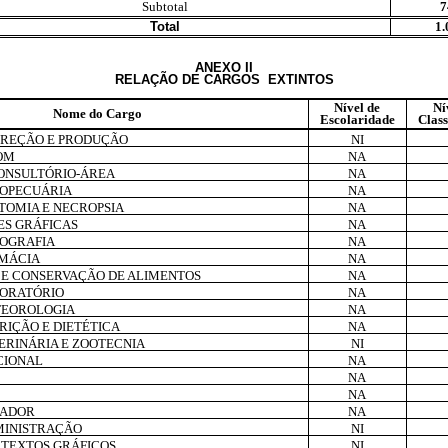
Subtotal
7
Total
1.
ANEXO II
RELAÇÃO DE CARGOS EXTINTOS
Nível de
Ní
Nome do Cargo
Escolaridade
Class
DIREÇÃO E PRODUÇÃO
NI
SOM
NA
ONSULTÓRIO-ÁREA
NA
ROPECUÁRIA
NA
TOMIA E NECROPSIA
NA
ES GRÁFICAS
NA
NOGRAFIA
NA
RMÁCIA
NA
. E CONSERVAÇÃO DE ALIMENTOS
NA
BORATÓRIO
NA
TEOROLOGIA
NA
RIÇÃO E DIETÉTICA
NA
ERINÁRIA E ZOOTECNIA
NI
CIONAL
NA
NA
NA
DADOR
NA
MINISTRAÇÃO
NI
 TEXTOS GRÁFICOS
NI