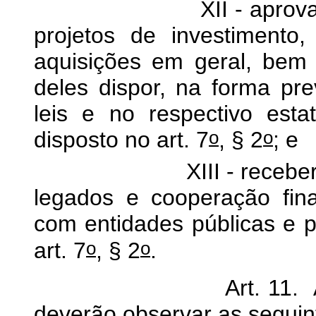
XII - aprovar e exe
projetos de investimento,
aquisições em geral, bem
deles dispor, na forma pre
leis e no respectivo est
o
o
disposto no art. 7
, § 2
; e
XIII - receber subve
legados e cooperação fina
com entidades públicas e p
o
o
art. 7
, § 2
.
Art. 11. As institu
deverão observar as seguint