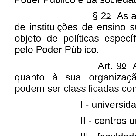
o
§ 2
As at
de instituições de ensino 
objeto de políticas especí
pelo Poder Público.
o
Art. 9
As
quanto à sua organizaçã
podem ser classificadas co
I - universidad
II - centros univer