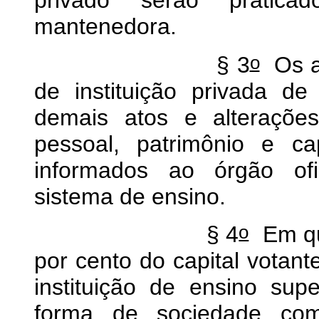
privado serão pratic
mantenedora.
o
§ 3
Os at
de instituição privada d
demais atos e alteraçõe
pessoal, patrimônio e ca
informados ao órgão ofi
sistema de ensino.
o
§ 4
Em qua
por cento do capital votan
instituição de ensino sup
forma de sociedade com 