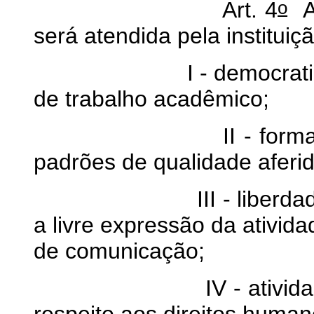
o
Art. 4
A 
será atendida pela instituiç
I - democratização 
de trabalho acadêmico;
II - formação acad
padrões de qualidade aferid
III - liberdade acad
a livre expressão da atividade
de comunicação;
IV - atividades cur