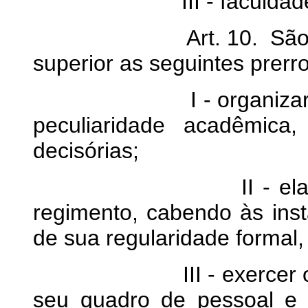
III - faculdade
Art. 10. São comuns 
superior as seguintes prerro
I - organizar-se de
peculiaridade acadêmica,
decisórias;
II - elaborar e re
regimento, cabendo às inst
de sua regularidade formal,
III - exercer o poder 
seu quadro de pessoal e 