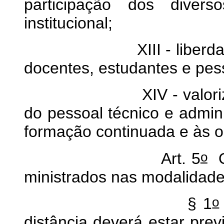
participação dos diver
institucional;
XIII - liberdade de 
docentes, estudantes e pess
XIV - valorização pr
do pessoal técnico e adminis
formação continuada e às 
o
Art. 5
Os
ministrados nas modalidades
o
§ 1
distância deverá estar pre