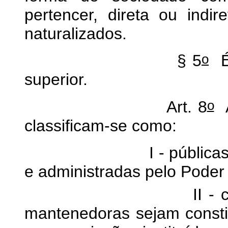
pertencer, direta ou indir
naturalizados.
o
§ 5
É 
superior.
o
Art. 8
A
classificam-se como:
I - públicas, as inst
e administradas pelo Poder 
II - comunitárias,
mantenedoras sejam consti