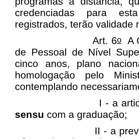
programas a distância, qu
credenciadas para est
registrados, terão validade 
o
Art. 6
A C
de Pessoal de Nível Supe
cinco anos, plano nacion
homologação pelo Mini
contemplando necessariam
I - a articulação
sensu
com a graduação;
II - a previsão par