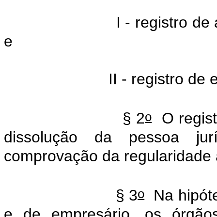
I - registro de
e
II - registro de
o
§ 2
O regist
dissolução da pessoa jur
comprovação da regularidade 
o
§ 3
Na hipótes
e de empresário, os órgãos