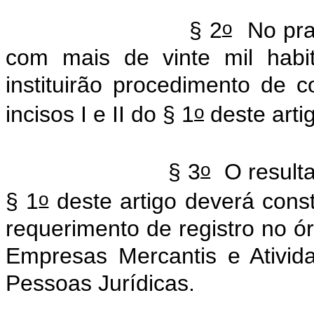
o
§ 2
No praz
com mais de vinte mil habi
instituirão procedimento de 
o
incisos I e II do § 1
deste arti
o
§ 3
O resulta
o
§ 1
deste artigo deverá cons
requerimento de registro no ó
Empresas Mercantis e Ativida
Pessoas Jurídicas.