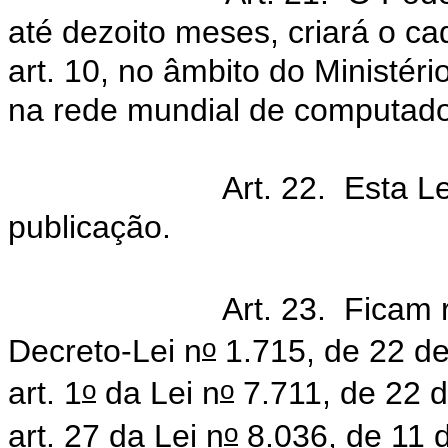
até dezoito meses, criará o cad
art. 10, no âmbito do Ministéri
na rede mundial de computado
Art. 22. Esta L
publicação.
Art. 23. Ficam
o
Decreto-Lei n
1.715, de 22 de
o
o
art. 1
da Lei n
7.711, de 22 d
o
art. 27 da Lei n
8.036, de 11 d