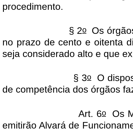
procedimento.
o
§ 2
Os órgãos 
no prazo de cento e oitenta di
seja considerado alto e que exi
o
§ 3
O dispos
de competência dos órgãos fa
o
Art. 6
Os Mu
emitirão Alvará de Funcionamen