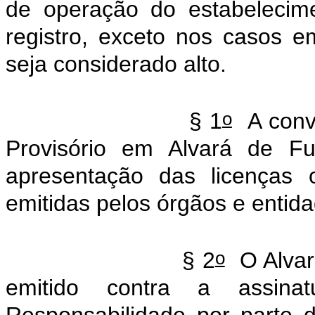
de operação do estabelecim
registro, exceto nos casos e
seja considerado alto.
o
§ 1
A convo
Provisório em Alvará de Fu
apresentação das licenças 
emitidas pelos órgãos e entid
o
§ 2
O Alvará
emitido contra a assin