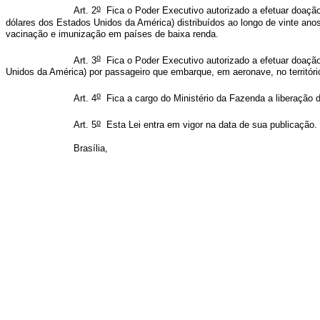
o
Art. 2
Fica o Poder Executivo autorizado a efetuar doação
dólares dos Estados Unidos da América) distribuídos ao longo de vinte ano
vacinação e imunização em países de baixa renda.
o
Art. 3
Fica o Poder Executivo autorizado a efetuar doação
Unidos da América) por passageiro que embarque, em aeronave, no território
o
Art. 4
Fica a cargo do Ministério da Fazenda a liberação 
o
Art. 5
Esta Lei entra em vigor na data de sua publicação.
Brasília,