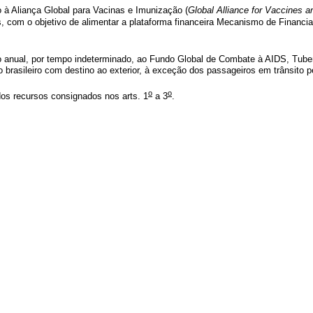
 à Aliança Global para Vacinas e Imunização (
Global Alliance for Vaccines 
s, com o objetivo de alimentar a plataforma financeira Mecanismo de Financia
 anual, por tempo indeterminado, ao Fundo Global de Combate à AIDS, Tuber
 brasileiro com destino ao exterior, à exceção dos passageiros em trânsito p
o
o
dos recursos consignados nos arts. 1
a 3
.