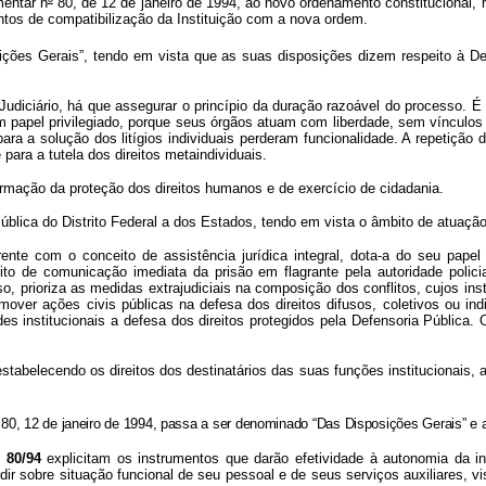
entar n
º
80, de 12 de janeiro de 1994, ao novo ordenamento constitucional, r
ntos de compatibilização da Instituição com a nova ordem.
ções Gerais”, tendo em vista que as suas disposições dizem respeito à Def
iário, há que assegurar o princípio da duração razoável do processo. É ne
 papel privilegiado, porque seus órgãos atuam com liberdade, sem vínculos
s para a solução dos litígios individuais perderam funcionalidade. A repeti
para a tutela dos direitos metaindividuais.
rmação da proteção dos direitos humanos e de exercício de cidadania.
ública do Distrito Federal a dos Estados, tendo em vista o âmbito de atuação
ente com o conceito de assistência jurídica integral, dota-a do seu papel 
o de comunicação imediata da prisão em flagrante pela autoridade policial
so, prioriza as medidas extrajudiciais na composição dos conflitos, cujos inst
mover ações civis públicas na defesa dos direitos difusos, coletivos ou in
des institucionais a defesa dos direitos protegidos pela Defensoria Pública. 
stabelecendo os direitos dos destinatários das suas funções institucionais, a
80, 12 de janeiro de 1994, passa a ser denominado “Das Disposições Gerais”
e 
C 80/94
explicitam os instrumentos que darão efetividade à autonomia da i
dir sobre situação funcional de seu pessoal e de seus serviços auxiliares, vi