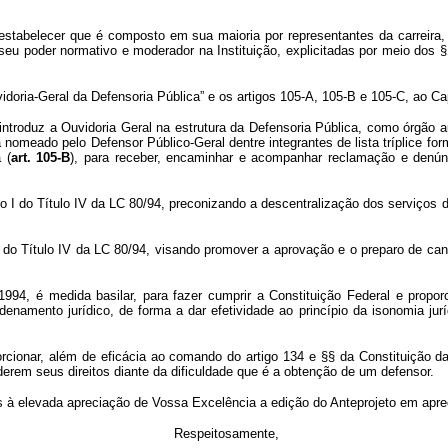
stabelecer que é composto em sua maioria por representantes da carreira, já
 seu poder normativo e moderador na Instituição, explicitadas por meio dos §
oria-Geral da Defensoria Pública” e os artigos 105-A, 105-B e 105-C, ao Capi
introduz a Ouvidoria Geral na estrutura da Defensoria Pública, como órgão 
 nomeado pelo Defensor Público-Geral dentre integrantes de lista tríplice for
 (
art. 105-B
), para receber, encaminhar e acompanhar reclamação e denúnc
o I do Título IV da LC 80/94, preconizando a descentralização dos serviços da
I do Título IV da LC 80/94, visando promover a aprovação e o preparo de can
994, é medida basilar, para fazer cumprir a Constituição Federal e proporc
enamento jurídico, de forma a dar efetividade ao princípio da isonomia juríd
r, além de eficácia ao comando do artigo 134 e §§ da Constituição da Re
erem seus direitos diante da dificuldade que é a obtenção de um defensor.
evada apreciação de Vossa Excelência a edição do Anteprojeto em apre
Respeitosamente,