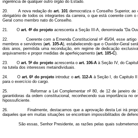
ingerência de qualquer outro órgão do Estado.
20. A nova redação do
art. 101
democratiza o Conselho Superior, ao e
obrigatório de todos os integrantes da carreira, o que está coerente com o
Geral como membro nato do Conselho.
21. O
art. 4
º
do projeto
acrescenta a Seção III-A, denominada “Da Ouvid
22. Coerente com a Emenda Constitucional n
º
45/04, esse artigo 
membros e servidores (
art. 105-A
), estabelecendo que o Ouvidor-Geral será
dois anos, permitida uma recondução, em regime de dedicação exclusiva
arquivamento e propor medidas de aperfeiçoamento (
art. 105-C
).
23. O
art. 5
º
do projeto
acrescenta o
art. 106-A
à Seção IV, do Capitul
na tutela dos interesses metaindividuais.
24. O
art. 6
º
do projeto
introduz o
art. 112-A
à Seção I, do Capitulo I
para o exercício do cargo.
25. Reformar a Lei Complementar n
º
80, de 12 de janeiro de 1
garantidoras da ordem constitucional, reconhecendo sua importância no ord
hipossuficiente.
26. Finalmente, destacamos que a aprovação desta Lei irá proporciona
daqueles que em muitas situações se encontram impossibilitados de defend
São essas, Senhor Presidente, as razões pelas quais submetemos à el