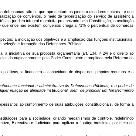
efensorias são os que apresentam os piores indicadores sociais - e que
alização de convênios, o meio de terceirização do serviço de assistência
ncia jurídica integral e gratuita preconizada pela Constituição, a avaliação
o de que onde não existem convênios chega a 71% o percentual de comarcas
pectos: a indicação dos objetivos e a ampliação das funções institucionais;
 a seleção e formação dos Defensores Públicos.
, a iniciativa de sua proposta orçamentária (art. 134, § 2
º
) e o direito ao
elecida originariamente pelo Poder Constituinte e ampliada pela Reforma da
 políticas; a financeira a capacidade de dispor dos próprios recursos e a
autonomia funcional e administrativa às Defensorias Públicas, e o poder de
uer relação de afinidade institucional, além de propiciar um fortalecimento
cessários ao cumprimento de suas atribuições constitucionais, de forma a
nstituições para a sociedade, criando mecanismos de controle, redefinindo
o, Executivo e Judiciário para agilizar a Justiça brasileira, por meio de