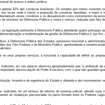
iversal de acesso à ordem jurídica.
apenas 42% das comarcas brasileiras. Os estados que menos investem nas d
e nos locais onde é menor a proporção de comarcas atendidas, é maior a re
ue desnaturam esses convênios e os desautorizam como instrumentos da assistê
o da estrutura da Defensoria Pública e onera o serviço, realçada pelo fat
a legislação pertinente à Defensoria Pública abordando quatro principais as
a democratização e modernização da gestão da Defensoria Pública e, por fim,
ibuiu à Defensoria Pública dos Estados autonomia funcional e administrativa
es dos Três Poderes e do Ministério Público, aprofundando a simetria estab
diciário.
os seus próprios serviços; a funcional a capacidade de definir as próprias
udiciário, em seu parecer observou apropriadamente que “
a atribuição da 
a importante desvinculação do Poder Executivo, com o qual não guardam qualq
uição, livrando-a de ingerência do Estado e dotando-a dos instrumentos ne
 Judiciário, foi um esforço de reforma do sistema judicial, abrindo suas i
serem as mudanças preconizadas no pacto firmado entre os Poderes Legislativ