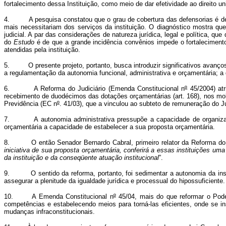
fortalecimento dessa Instituição, como meio de dar efetividade ao direito un
4. A pesquisa constatou que o grau de cobertura das defensorias é de 
mais necessitariam dos serviços da instituição. O diagnóstico mostra qu
judicial. A par das considerações de natureza jurídica, legal e política, q
do
Estudo
é de que a grande incidência convênios impede o fortaleciment
atendidas pela instituição.
5. O presente projeto, portanto, busca introduzir significativos avanços n
a regulamentação da autonomia funcional, administrativa e orçamentária; 
6. A Reforma do Judiciário (Emenda Constitucional n
º
45/2004) atr
recebimento de duodécimos das dotações orçamentárias (art. 168), nos mold
Previdência (EC n
º
. 41/03), que a vinculou ao subteto de remuneração do Ju
7. A
autonomia administrativa pressupõe a capacidade de organizar 
orçamentária a capacidade de estabelecer a sua proposta orçamentária.
8. O então Senador Bernardo Cabral, primeiro relator da Reforma do J
iniciativa de sua proposta orçamentária, conferirá a essas instituições um
da instituição e da conseqüente atuação institucional
”.
9. O sentido da reforma, portanto, foi sedimentar a autonomia da instit
assegurar a plenitude da igualdade jurídica e processual do hipossuficiente.
10. A Emenda Constitucional n
º
45/04, mais do que reformar o Poder
competências e estabelecendo meios para torná-las eficientes, onde se in
mudanças infraconstitucionais.