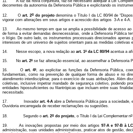
11. À luz da nova conjuntura, faz-se necessário adequar a Lei Complem
decorrentes da autonomia da Defensoria Pública e explicitando os instrume
o
12. O
art. 2
do projeto
denomina o Título I da LC 80/94 de “Disposi
vigorar com alterações em seus artigos e acrescido dos artigos 3-A e 4-A.
13. Ao mesmo tempo em que se amplia a possibilidade de acesso ao Judic
de forma a evitar demandas desnecessárias, onde a Defensoria Pública tem
o litígio. De outro lado, os instrumentos processuais direcionados apena
interesses de um universo de sujeitos orientam para as medidas coletivas e 
14. Nesse escopo, a nova redação ao
art. 1
º
da LC 80/94
acentua a afi
15. No
art. 2
º
se faz alteração essencial, ao assemelhar a Defensoria P
16. O
art. 4
º
, ao explicitar as funções da Defensoria Pública, coer
fundamentais, como na prevenção de qualquer forma de abuso e no direit
atendimento interdisciplinar, para o exercício de suas atribuições. Além dis
coletivas, inclusive impetrar mandado de segurança coletivo, podendo pro
entidades hipossuficientes ou filantrópicas que incluam entre suas finalida
necessitado.
17. Inovador
art. 4-A
abre a Defensoria Pública para a sociedade, e
Ouvidoria encarregada de receber reclamações ou sugestões.
o
o
18. Segundo o
art. 2
do projeto
, o
Título I da Lei Complementar n
19. As inovações propostas por meio dos artigos
97-A e 97-B à L
administração, suas unidades administrativas, praticar atos de gestão, deci