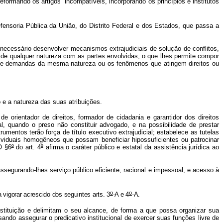
eformando os artigos incompatíveis, incorporando os princípios e institutos
ensoria Pública da União, do Distrito Federal e dos Estados, que passa a
cessário desenvolver mecanismos extrajudiciais de solução de conflitos,
 de qualquer natureza com as partes envolvidas, o que lhes permite compor
ção de demandas da mesma natureza ou os fenômenos que atingem direitos ou
 e a natureza das suas atribuições.
de orientador de direitos, formador de cidadania e garantidor dos direitos
, quando o preso não constituir advogado, e na possibilidade de prestar
rumentos terão força de título executivo extrajudicial; estabelece as tutelas
dividuais homogêneos que possam beneficiar hipossuficientes ou patrocinar
O §6
º
do art. 4
º
afirma o caráter público e estatal da assistência jurídica ao
ssegurando-lhes serviço público eficiente, racional e impessoal, e acesso à
o
o
a vigorar acrescido dos seguintes arts. 3
-A e 4
-A.
nstituição e delimitam o seu alcance, de forma a que possa organizar sua
sando assegurar o predicativo institucional de exercer suas funções livre de