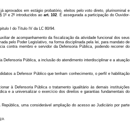
 aprovados em estágio probatório, eleitos pelo voto direto, plurinominal e
§ 1
º
e 2
º
introduzidos ao
art. 102
. É assegurada a participação do Ouvidor-
tulo I do Título IV da LC 80/94.
auxiliar de acompanhamento da fiscalização da atividade funcional dos seus
mada pelo Poder Legislativo, na forma disciplinada pela lei, para mandato de
ia contra membro e servidor da Defensoria Pública, podendo recorrer do
 Defensoria Pública, a inclusão do atendimento interdisciplinar e a atuação
didatos a Defensor Público que tenham conhecimento, o perfil e habilitação
ionar à Defensoria Pública o tratamento igualitário às demais instituições
ica e a universalizar o exercício dos direitos e garantias fundamentais do
pública, uma considerável ampliação do acesso ao Judiciário por parte
ço.