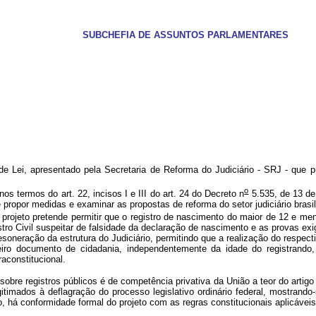
SUBCHEFIA DE ASSUNTOS PARLAMENTARES
 Lei, apresentado pela Secretaria de Reforma do Judiciário - SRJ - que pr
o
s termos do art. 22, incisos I e III do art. 24 do Decreto n
5.535, de 13 de
propor medidas e examinar as propostas de reforma do setor judiciário brasil
projeto pretende permitir que o registro de nascimento do maior de 12 e meno
stro Civil suspeitar de falsidade da declaração de nascimento e as provas exi
neração da estrutura do Judiciário, permitindo que a realização do respectivo
imeiro documento de cidadania, independentemente da idade do registra
aconstitucional.
sobre registros públicos é de competência privativa da União a teor do artigo
timados à deflagração do processo legislativo ordinário federal, mostrando-s
, há conformidade formal do projeto com as regras constitucionais aplicáveis