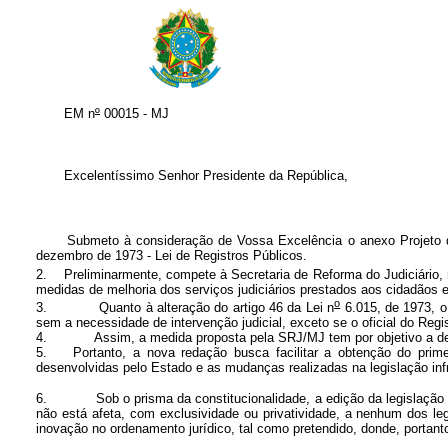
EM n
º
00015 - MJ
Excelentíssimo Senhor Presidente da República,
Submeto à consideração de Vossa Excelência o anexo Projeto de
dezembro de 1973 - Lei de Registros Públicos.
2.
Preliminarmente, compete à Secretaria de Reforma do Judiciário, no
medidas de melhoria dos serviços judiciários prestados aos cidadãos e 
o
3.
Quanto à alteração do artigo 46 da Lei n
6.015, de 1973, o 
sem a necessidade de intervenção judicial, exceto se o oficial do Regi
4.
Assim, a medida proposta pela SRJ/MJ tem por objetivo a deso
5.
Portanto, a nova redação busca facilitar a obtenção do pr
desenvolvidas pelo Estado e as mudanças realizadas na legislação infr
6.
Sob o prisma da constitucionalidade, a edição da legislação 
não está afeta, com exclusividade ou privatividade, a nenhum dos legi
inovação no ordenamento jurídico, tal como pretendido, donde, portanto