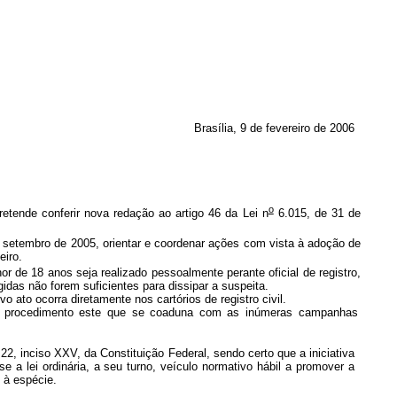
Brasília, 9 de fevereiro de 2006
o
etende conferir nova redação ao artigo 46 da Lei n
6.015, de 31 de
 setembro de 2005, orientar e coordenar ações com vista à adoção de
eiro.
r de 18 anos seja realizado pessoalmente perante oficial de registro,
gidas não forem suficientes para dissipar a suspeita.
 ato ocorra diretamente nos cartórios de registro civil.
ndo, procedimento este que se coaduna com as inúmeras campanhas
 22, inciso XXV, da Constituição Federal, sendo certo que a iniciativa
e a lei ordinária, a seu turno, veículo normativo hábil a promover a
 à espécie.