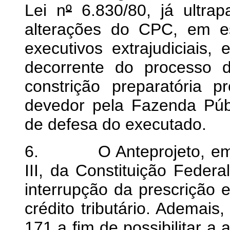
Lei n
º
6.830/80, já ultra
alterações do CPC, em es
executivos extrajudiciais,
decorrente do processo de
constrição preparatória p
devedor pela Fazenda Públ
de defesa do executado.
6. O Anteprojeto, em ob
III, da Constituição Feder
interrupção da prescrição 
crédito tributário. Ademais
171 a fim de possibilitar 