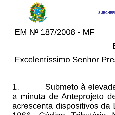
SUBCHEF
EM N
º
187/2008 - MF
B
Excelentíssimo Senhor Pres
1. Submeto à elevada ap
a minuta de Anteprojeto d
acrescenta dispositivos da 