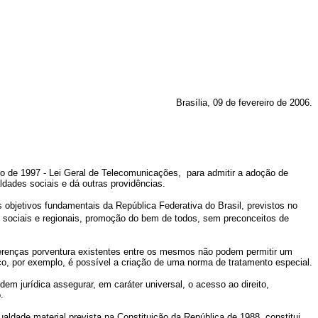
Brasília, 09 de fevereiro de 2006.
ho de 1997 - Lei Geral de Telecomunicações,
para admitir a adoção de
dades sociais e dá outras providências.
objetivos fundamentais da República Federativa do Brasil, previstos no
s sociais e regionais, promoção do bem de todos, sem preconceitos de
iferenças porventura existentes entre os mesmos não podem permitir um
o, por exemplo, é possível a criação de uma norma de tratamento especial.
em jurídica assegurar, em caráter universal, o acesso ao direito,
.
aldade material prevista na Constituição da República de 1988, constitui