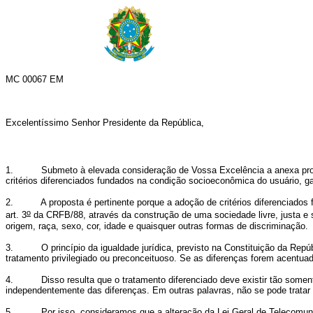
MC 00067 EM
Excelentíssimo Senhor Presidente da República,
1.
Submeto à elevada consideração de Vossa Excelência a anexa pro
critérios diferenciados fundados na condição socioeconômica do usuário, g
2.
A proposta é pertinente porque a adoção de critérios diferenciado
o
art. 3
da CRFB/88, através da construção de uma sociedade livre, justa e s
origem, raça, sexo, cor, idade e quaisquer outras formas de discriminação.
3.
O princípio da igualdade jurídica, previsto na Constituição da Re
tratamento privilegiado ou preconceituoso. Se as diferenças forem acentu
4.
Disso resulta que o tratamento diferenciado deve existir tão somen
independentemente das diferenças. Em outras palavras, não se pode trata
5.
Por isso, consideramos que a alteração da Lei Geral de Telecomunic