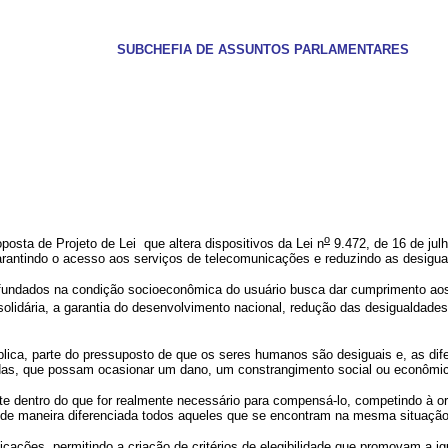
SUBCHEFIA DE ASSUNTOS PARLAMENTARES
o
posta de Projeto de Lei
que altera dispositivos da Lei n
9.472, de 16 de jul
arantindo o acesso aos serviços de telecomunicações e reduzindo as desigual
s fundados na condição socioeconômica do usuário busca dar cumprimento aos 
olidária, a garantia do desenvolvimento nacional, redução das desigualdade
pública, parte do pressuposto de que os seres humanos são desiguais e, as d
adas, que possam ocasionar um dano, um constrangimento social ou econômic
te dentro do que for realmente necessário para compensá-lo, competindo à ord
r de maneira diferenciada todos aqueles que se encontram na mesma situação
ações, permitindo a criação de critérios de elegibilidade que promovam a igu