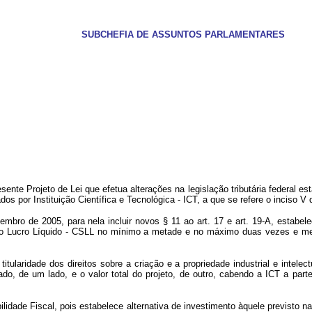
SUBCHEFIA DE ASSUNTOS PARLAMENTARES
rojeto de Lei que efetua alterações na legislação tributária federal esta
s por Instituição Científica e Tecnológica - ICT, a que se refere o inciso V d
mbro de 2005, para nela incluir novos § 11 ao art. 17 e art. 19-A, estabelec
re o Lucro Líquido - CSLL no mínimo a metade e no máximo
duas vezes e me
titularidade dos direitos sobre a criação e a propriedade industrial e intele
izado, de um lado, e o valor total do projeto, de outro, cabendo a ICT a pa
e Fiscal, pois estabelece alternativa de investimento àquele previsto na