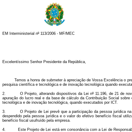
EM Interministerial n
º
113/2006 - MF/MEC
Excelentíssimo Senhor Presidente da República,
Temos a honra de submeter à apreciação de Vossa Excelência o presente P
pesquisa científica e tecnológica e de inovação tecnológica quando executado
2. O Projeto, alterando dispositivos da Lei n
º
11.196, de 21 de nove
apuração do lucro real e da base de cálculo da Contribuição Social sob
tecnológica e de inovação tecnológica, quando executados por ICT.
3. O Projeto de Lei
prevê que a participação da pessoa jurídica na 
despendido pela pessoa jurídica e o valor do efetivo benefício fiscal util
benefício fiscal usufruído pela empresa.
4. Este Projeto de Lei está em consonância com a Lei de Responsabilidad