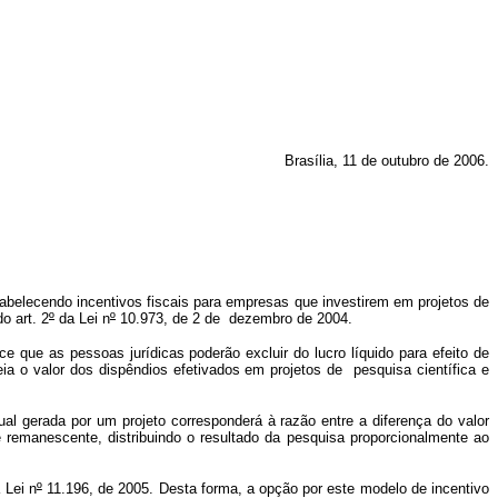
Brasília, 11 de outubro de 2006.
belecendo incentivos fiscais para empresas que investirem em projetos de
o art. 2
º
da Lei n
º
10.973, de 2 de dezembro de 2004.
e que as pessoas jurídicas poderão excluir do lucro líquido para efeito de
ia o valor dos
dispêndios efetivados em projetos de pesquisa científica e
ctual gerada por um projeto corresponderá à razão entre a diferença do valor
rte remanescente, distribuindo o resultado da pesquisa proporcionalmente ao
 Lei n
º
11.196, de 2005. Desta forma, a opção por este modelo de incentivo