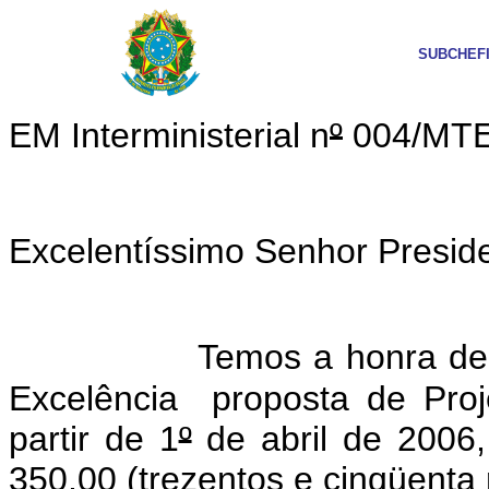
SUBCHEF
EM Interministerial n
º
004/MT
Excelentíssimo Senhor Presid
Temos a honra de
Excelência
proposta de Proj
partir de 1
º
de abril de 2006,
350,00 (trezentos e cinqüenta 