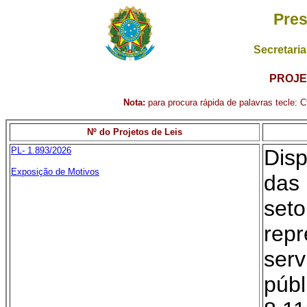
Pres
Secretaria
PROJE
Nota:
para procura rápida de palavras tecle: Ct
Nº do Projetos de Leis
PL- 1.893/2026
Dis
Exposição de Motivos
das
se
rep
ser
púb