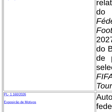
rela
do
Fédé
Foot
2027
do B
de 
sel
FIF
Tou
PL- 1.160/2026
Aut
Exposição de Motivos
fede