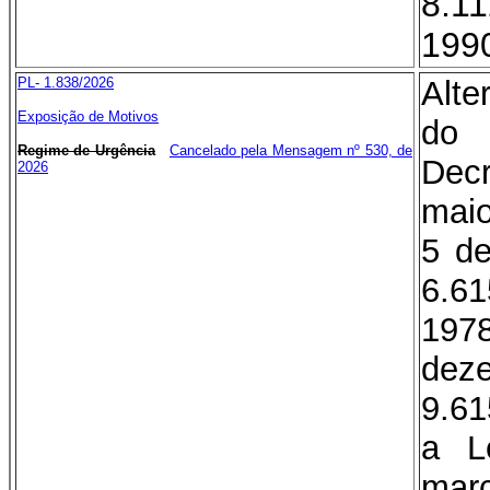
8.1
199
PL- 1.838/2026
Alte
Exposição de Motivos
do 
Regime de Urgência
Cancelado pela Mensagem nº 530, de
Decr
2026
maio
5 de
6.6
1978
dez
9.61
a L
ma