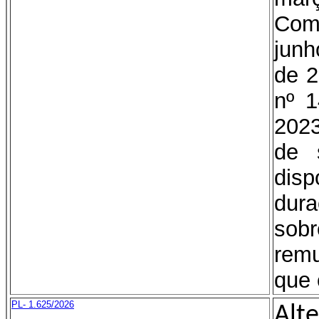
Comp
junh
de 2
nº 1
2023
de 
dis
dura
sob
remu
que 
PL- 1.625/2026
Alte