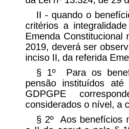
da Lei nº 13.324, de 29 
II - quando o benefíc
critérios a integralida
Emenda Constitucional 
2019, deverá ser observa
inciso II, da referida Em
§ 1º Para os benef
pensão instituídos at
GDPGPE correspond
considerados o nível, a 
§ 2º Aos benefícios n