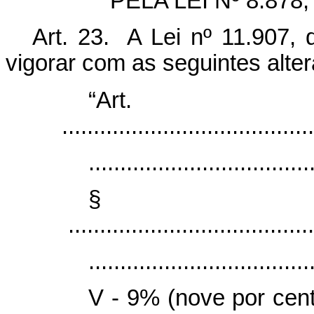
PELA LEI Nº 8.878
Art. 23. A Lei nº 11.907, 
vigorar com as seguintes alte
“Art
........................................
...................................
§
.......................................
...................................
V - 9% (nove por cento