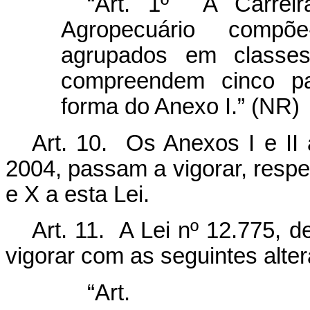
“Art. 1º A Carreir
Agropecuário compõ
agrupados em classe
compreendem cinco p
forma do Anexo I.” (NR)
Art. 10. Os Anexos I e II 
2004, passam a vigorar, resp
e X a esta Lei.
Art. 11. A Lei nº 12.775, 
vigorar com as seguintes alte
“Ar