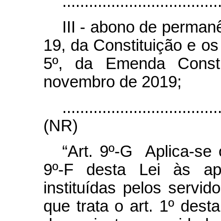
...................................
III - abono de permanê
19, da Constituição e os a
5º, da Emenda Consti
novembro de 2019;
...................................
(NR)
“Art. 9º-G Aplica-se 
9º-F desta Lei às ap
instituídas pelos servid
que trata o art. 1º dest