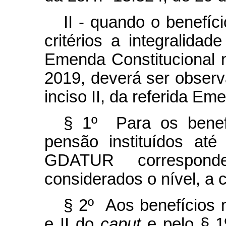
II - quando o benefíc
critérios a integralida
Emenda Constitucional 
2019, deverá ser observa
inciso II, da referida Em
§ 1º Para os benef
pensão instituídos at
GDATUR correspond
considerados o nível, a 
§ 2º Aos benefícios n
e II do
caput
e pelo § 1º