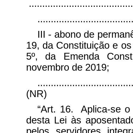
.......................................
...................................
III - abono de permanê
19, da Constituição e os a
5º, da Emenda Consti
novembro de 2019;
...................................
(NR)
“Art. 16. Aplica-se o
desta Lei às aposentado
pelos servidores integ