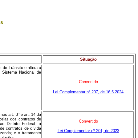
os
Situação
 de Trânsito e altera o
 Sistema Nacional de
Convertido
Lei Complementar nº 207, de 16.5.2024
os art. 3º e art. 14 da
elas dos contratos de
Convertido
o Distrito Federal; a
e contratos de dívida
Lei Complementar nº 201, de 2023
azenda; e o tratamento
culações.