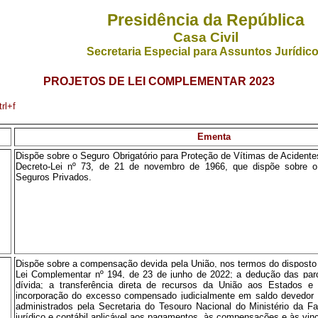
Presidência da República
Casa Civil
Secretaria Especial para Assuntos Jurídic
PROJETOS DE LEI COMPLEMENTAR 2023
rl+f
Ementa
Dispõe sobre o Seguro Obrigatório para Proteção de Vítimas de Acidentes
Decreto-Lei nº 73, de 21 de novembro de 1966, que dispõe sobre o
Seguros Privados.
Dispõe sobre a compensação devida pela União, nos termos do disposto n
Lei Complementar nº 194, de 23 de junho de 2022; a dedução das parc
dívida; a transferência direta de recursos da União aos Estados e a
incorporação do excesso compensado judicialmente em saldo devedor d
administrados pela Secretaria do Tesouro Nacional do Ministério da F
jurídico e contábil aplicável aos pagamentos, às compensações e às vin