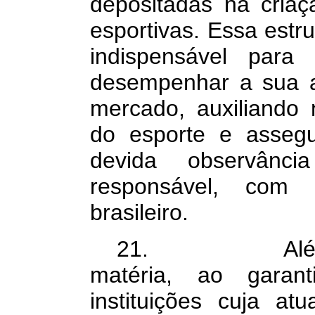
depositadas na cria
esportivas. Essa est
indispensável par
desempenhar a sua a
mercado, auxiliando 
do esporte e asseg
devida observânc
responsável, com 
brasileiro.
21. Além da i
matéria, ao garan
instituições cuja at