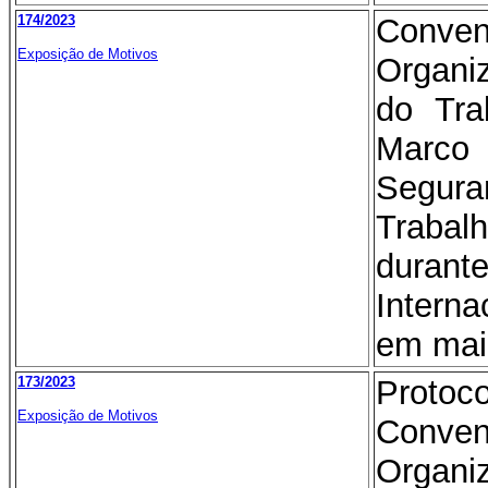
174/2023
Conv
Exposição de Motivos
Organi
do Tra
Marco 
Segur
Traba
durant
Intern
em mai
173/2023
Proto
Exposição de Motivos
Conv
Organi