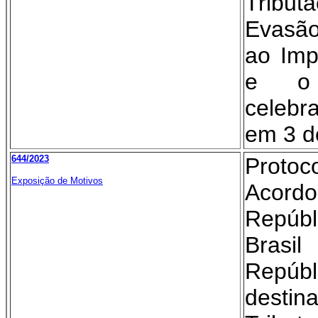
Tribu
Evasão
ao Imp
e o 
celeb
em 3 de
644/2023
Proto
Exposição de Motivos
Acordo
Repúb
Brasi
Repúbl
destin