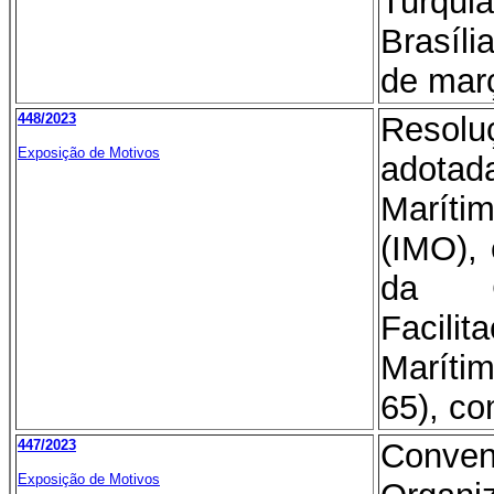
Turqu
Brasíl
de mar
448/2023
Resol
Exposição de Motivos
adota
Marít
(IMO), 
da C
Facil
Maríti
65), c
447/2023
Conven
Exposição de Motivos