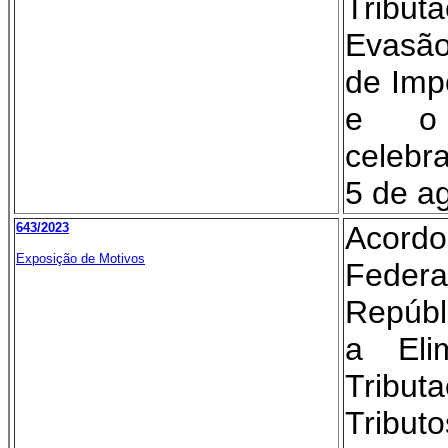
Tribu
Evasão
de Imp
e o 
celebr
5 de a
643/2023
Acordo
Exposição de Motivos
Federa
Repúbl
a Eli
Tribut
Tribut