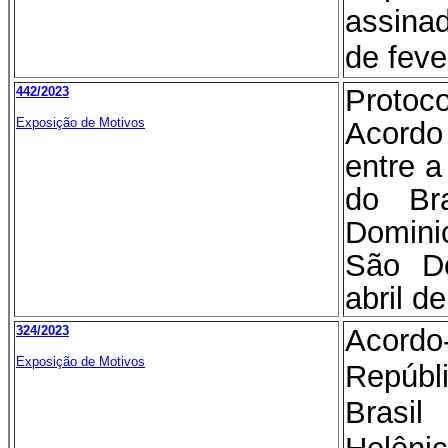
assina
de feve
Protoc
442/2023
Exposição de Motivos
Acordo
entre a
do Br
Domin
São D
abril d
324/2023
Acord
Exposição de Motivos
Repúb
Brasi