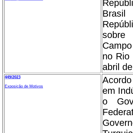
Repúb
Brasi
Repúb
sobr
Campo 
no Rio
abril d
449/2023
Acord
Exposição de Motivos
em Indú
o Gov
Federa
Gover