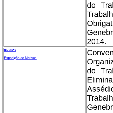
do Tra
Trab
Obrig
Genebr
2014.
86/2023
Conv
Exposição de Motivos
Organi
do Tra
Elimina
Assé
Traba
Genebr