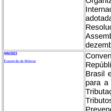
Organ
Inter
adota
Resol
Assem
dezemb
446/2023
Conv
Exposição de Motivos
Repúb
Brasil
para a
Tribut
Tribut
Preven