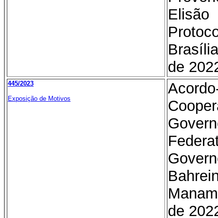
Elisã
Proto
Brasíl
de 202
445/2023
Acor
Exposição de Motivos
Cooper
Gover
Federa
Gove
Bahre
Manama
de 202