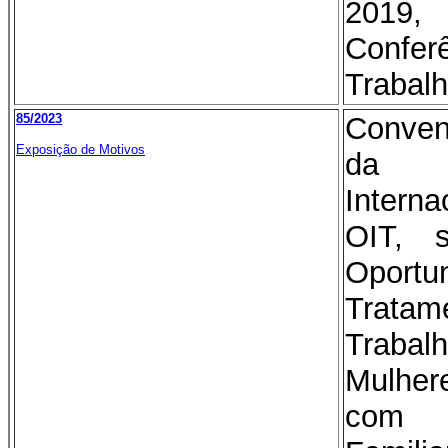
2019,
Conferê
Trabalh
85/2023
Conven
Exposição de Motivos
da 
Intern
OIT, 
Opor
Trat
Traba
Mulhe
com R