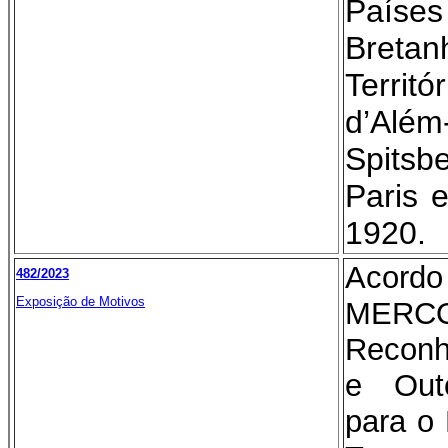
País
Breta
Terri
d’Além
Spits
Paris 
1920.
Aco
482/2023
Exposição de Motivos
ME
Reconh
e Out
para o 