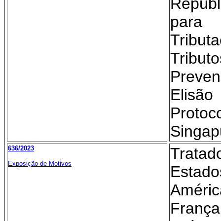
Repúb
para 
Tribut
Tribut
Preve
Elisã
Proto
Singap
636/2023
Trata
Exposição de Motivos
Esta
Amér
Franç