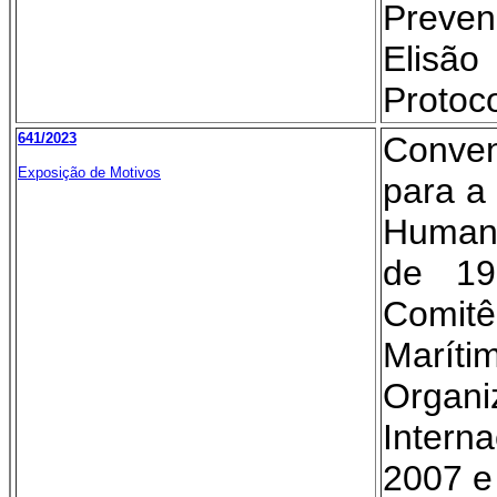
Preven
Elisã
Protoco
641/2023
Conve
Exposição de Motivos
para a
Human
de 19
Comi
Marí
Organ
Intern
2007 e