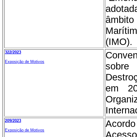
adota
âmbit
Marít
(IMO).
322/2023
Conve
Exposição de Motivos
sobr
Destro
em 20
Organ
Interna
209/2023
Acord
Exposição de Motivos
Acess