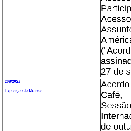
Parti
Aces
Assun
Améric
(“Aco
assina
27 de 
208/2023
Acord
Exposição de Motivos
Café,
Sess
Intern
de outu