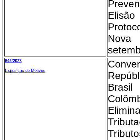
Preven
Elisã
Proto
Nova
setemb
642/2023
Conv
Exposição de Motivos
Repúb
Brasi
Col
Elim
Tribut
Tribut