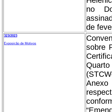
Helêni
no Do
assina
de feve
323/2023
Conve
Exposição de Motivos
sobre 
Certif
Quart
(STCW-
Anexo 
respe
conf
“Emen