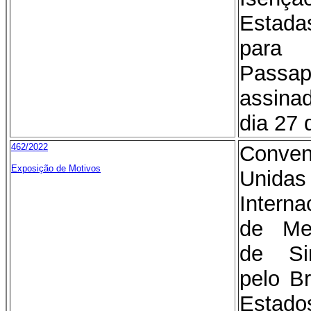
Estada
para 
Pass
assina
dia 27 
462/2022
Conve
Exposição de Motivos
Unida
Intern
de Me
de Sin
pelo B
Estado