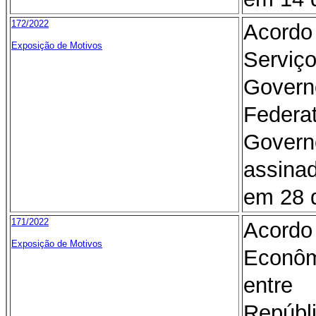
172/2022
Acord
Exposição de Motivos
Servi
Gover
Federa
Govern
assina
em 28 
171/2022
Acord
Exposição de Motivos
Econô
entr
Repúb