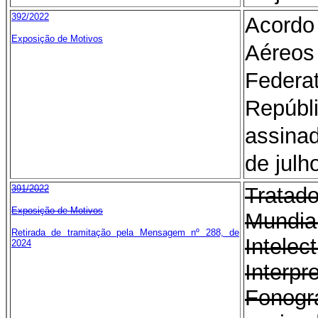
392/2022
Acord
Exposição de Motivos
Aéreos
Federa
Repúb
assina
de julh
391/2022
Trata
Exposição de Motivos
Mundi
Retirada de tramitação pela Mensagem nº 288, de
Intele
2024
Inte
Fono