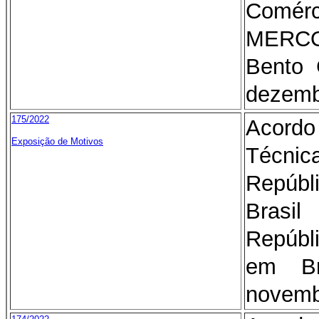
Comér
MERCO
Bento 
dezemb
175/2022
Acord
Exposição de Motivos
Técnic
Repúb
Brasi
Repúbl
em Br
novemb