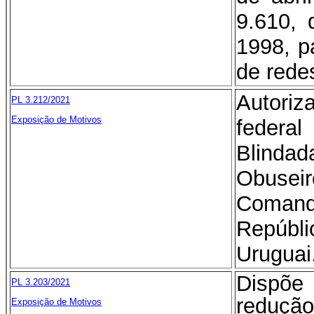
9.610, 
1998, p
de redes
Autori
PL 3.212/2021
Exposição de Motivos
federal
Blind
Obuseir
Comando
Repúb
Uruguai
Dispõe
PL 3.203/2021
redução
Exposição de Motivos