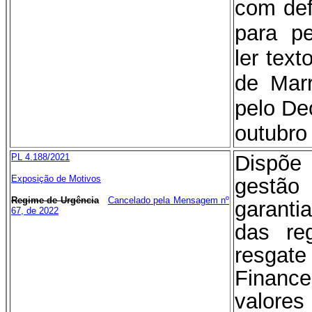
com def
para p
ler tex
de Mar
pelo De
outubro
Dispõe
PL 4.188/2021
Exposição de Motiv
os
gestão
Regime de Urgência
Cancelado pela Mensagem nº
garant
67, de 202
2
das re
resgate
Finance
valores