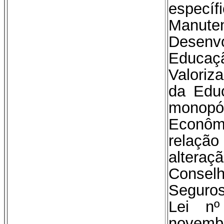
especí
Man
Dese
Educa
Valoriz
da Edu
mono
Econô
relação
altera
Conse
Seguros
Lei n
novemb