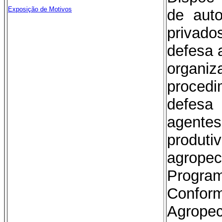
Exposição de Motivos
de auto
privad
defesa 
orga
procedi
defesa
agent
produ
agrope
Progra
Confo
Agrope