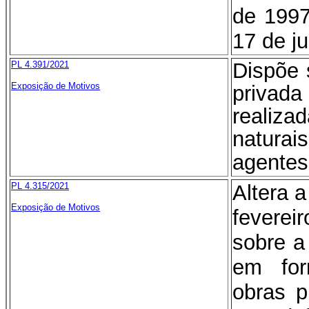
de 1997
17 de j
Dispõe 
PL 4.391/2021
Exposição de Motivos
priva
reali
naturai
agentes
PL 4.315/2021
Altera a
Exposição de Motivos
feverei
sobre a
em for
obras p