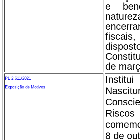
e bene
nature
encerr
fisca
dispost
Constit
de març
Instit
PL 2.611/2021
Exposição de Motivos
Nas
Consci
Riscos
comemo
8 de ou