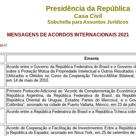
Presidência da República
Casa Civil
Subchefia para Assuntos Jurídicos
MENSAGENS DE ACORDOS INTERNACIONAIS 2021
rl+f
Ementa
Acordo entre o Governo da República Federativa do Brasil e o Governo 
sobre a Proteção Mútua da Propriedade Intelectual e Outros Resultados d
Utilizados e Obtidos no Curso da Cooperação Técnico-Militar Bilatera
em 14 de maio de 2010.
Primeiro Protocolo Adicional ao “Acordo de Complementação Econômica
República Argentina, da República Federativa do Brasil, da Repúb
República Oriental do Uruguai, Estados Partes do Mercosul, e o Go
Colômbia”, assinado na cidade de Puerto Vallarta, México, em 23 de julh
Acordo entre a República Federativa do Brasil e a República Tcheca sobr
Acordo de Cooperação e Facilitação de Investimentos Entre a República 
a República do Equador, assinado em Nova York, em 25 de setembro de 