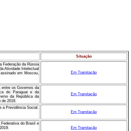
Situação
da Federação da Rússia
a Atividade Intelectual
Em Tramitação
l, assinado em Moscou,
 entre os Governos da
lica do Paraguai e da
Em Tramitação
verno da República da
o de 2018
.
e a Previdência Social.
Em Tramitação
Federativa do Brasil e
2019.
Em Tramitação