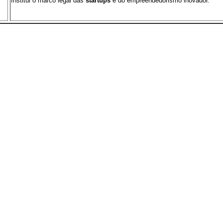
Institui o marco legal das
startups
e do empreendedorismo inovador.