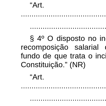
“Ar
........................................
...................................
§ 4º O disposto no in
recomposição salarial
fundo de que trata o inc
Constituição.” (NR)
“Ar
........................................
...................................