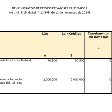
DEMONSTRATIVO DE DESVIOS DE VALORES CANCELADOS
(Art. 45, § 18, da Lei nº 13.898, de 11 de novembro de 2019)
Cancelamentos
LOA
Lei + Créditos
em Tramitação
C
A
B
de I da Justiça Federal
90.500
90.500
0
Sede da Subseção
2.000.000
2.000.000
0
João del Rei - MG