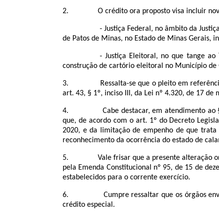
2. O crédito ora proposto visa incluir novas 
- Justiça Federal, no âmbito da Justi
de Patos de Minas, no Estado de Minas Gerais, in
- Justiça Eleitoral, no que tange ao
construção de cartório eleitoral no Município de 
3. Ressalta-se que o pleito em referência se
art. 43, § 1º, inciso III, da Lei nº 4.320, de 17 d
4. Cabe destacar, em atendimento ao § 4º do
que, de acordo com o art. 1º do Decreto Legisla
2020, e da limitação de empenho de que trata 
reconhecimento da ocorrência do estado de cala
5. Vale frisar que a presente alteração orçame
pela Emenda Constitucional nº 95, de 15 de deze
estabelecidos para o corrente exercício.
6. Cumpre ressaltar que os órgãos envolvidos
crédito especial.