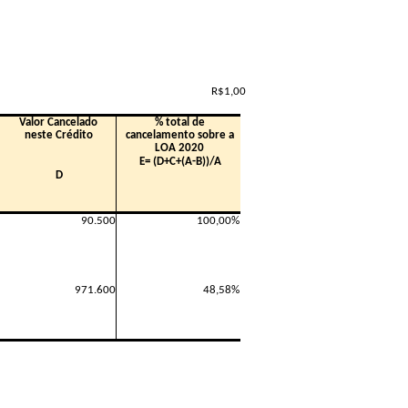
R$1,00
Valor Cancelado
% total de
neste Crédito
cancelamento sobre a
LOA 2020
E= (D+C+(A-B))/A
D
90.500
100,00%
971.600
48,58%