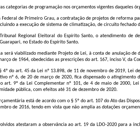
categorias de programação nos orçamentos vigentes daqueles órgãos
ça Federal de Primeiro Grau, a contratação de projetos de reforma par
cluindo a execução de sistema de climatização, de circuito fechado 
 Tribunal Regional Eleitoral do Espírito Santo, o atendimento de de
Guarapari, no Estado do Espírito Santo.
rá viabilizado mediante Projeto de Lei, à conta de anulação de 
e março de 1964, obedecidas as prescrições do art. 167, inciso V, da Co
 art. 45 da Lei nº 13.898, de 11 de novembro de 2019, Lei de D
tivo nº 6, de 20 de março de 2020, fica dispensado o atingimento dos
o art. 9º da Lei Complementar nº 101, de 4 de maio de 2000, Lei d
midade pública, com efeitos até 31 de dezembro de 2020.
ntária está de acordo com o § 5º do art. 107 do Ato das Disposiçõe
mbro de 2016, tendo em vista que não amplia as dotações orçamentá
 atestaram a observância ao art. 19 da LDO-2020 para a inclus