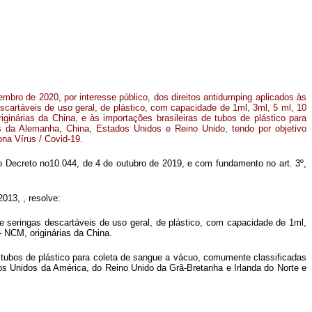
mbro de 2020, por interesse público, dos direitos antidumping aplicados às
escartáveis de uso geral, de plástico, com capacidade de 1ml, 3ml, 5 ml, 10
ginárias da China, e às importações brasileiras de tubos de plástico para
os da Alemanha, China, Estados Unidos e Reino Unido, tendo por objetivo
ona Vírus / Covid-19.
 do Decreto no10.044, de 4 de outubro de 2019, e com fundamento no art. 3º,
013, , resolve:
de seringas descartáveis de uso geral, de plástico, com capacidade de 1ml,
NCM, originárias da China.
de tubos de plástico para coleta de sangue a vácuo, comumente classificadas
s Unidos da América, do Reino Unido da Grã-Bretanha e Irlanda do Norte e