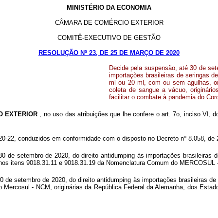
MINISTÉRIO DA ECONOMIA
CÂMARA DE COMÉRCIO EXTERIOR
COMITÊ-EXECUTIVO DE GESTÃO
RESOLUÇÃO Nº 23, DE 25 DE MARÇO DE 2020
Decide pela suspensão, até 30 de sete
importações brasileiras de seringas d
ml ou 20 ml, com ou sem agulhas, ori
coleta de sangue a vácuo, originári
facilitar o combate à pandemia do Cor
O EXTERIOR
, no uso das atribuições que lhe confere o art. 7o, inciso VI,
-22, conduzidos em conformidade com o disposto no Decreto nº 8.058, de 2
 30 de setembro de 2020, do direito antidumping às importações brasileiras 
 nos itens 9018.31.11 e 9018.31.19 da Nomenclatura Comum do MERCOSUL - 
 30 de setembro de 2020, do direito antidumping às importações brasileiras 
Mercosul - NCM, originárias da República Federal da Alemanha, dos Estado