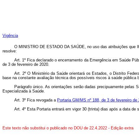
Vigência
O MINISTRO DE ESTADO DA SAÚDE, no uso das atribuições que lhe con
resolve:
Art. 1º Fica declarado o encerramento da Emergência em Saúde Públ
de 3 de fevereiro de 2020.
Art. 2º O Ministério da Saúde orientará os Estados, o Distrito Fe
base na constante avaliação técnica dos possíveis riscos à saúde pública 
Parágrafo único. As orientações serão dadas precipuamente pelas Se
Especializada à Saúde.
Art. 3º Fica revogada a
Portaria GM/MS nº 188, de 3 de fevereiro de
Art. 4º Esta Portaria entrará em vigor 30 (trinta) dias após a data de
Este texto não substitui o publicado no DOU de 22.4.2022 - Edição extra