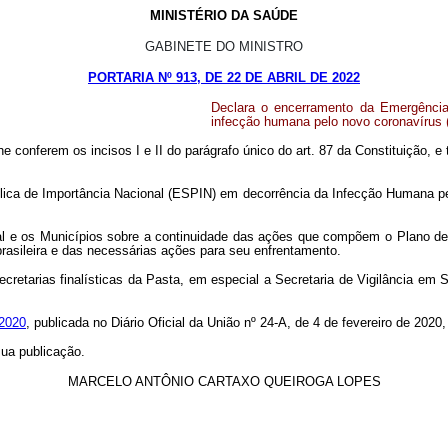
MINISTÉRIO DA SAÚDE
GABINETE DO MINISTRO
PORTARIA Nº 913, DE 22 DE ABRIL DE 2022
Declara o encerramento da Emergência
infecção humana pelo novo coronavírus 
ferem os incisos I e II do parágrafo único do art. 87 da Constituição, e t
ica de Importância Nacional (ESPIN) em decorrência da Infecção Humana pe
deral e os Municípios sobre a continuidade das ações que compõem o Plano 
brasileira e das necessárias ações para seu enfrentamento.
cretarias finalísticas da Pasta, em especial a Secretaria de Vigilância em 
 2020
, publicada no Diário Oficial da União nº 24-A, de 4 de fevereiro de 2020
 sua publicação.
MARCELO ANTÔNIO CARTAXO QUEIROGA LOPES