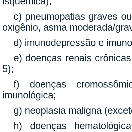
isquêmica);
c) pneumopatias graves o
oxigênio, asma moderada/gra
d) imunodepressão e imun
e) doenças renais crônicas
5);
f) doenças cromossômi
imunológica;
g) neoplasia maligna (excet
h) doenças hematológica