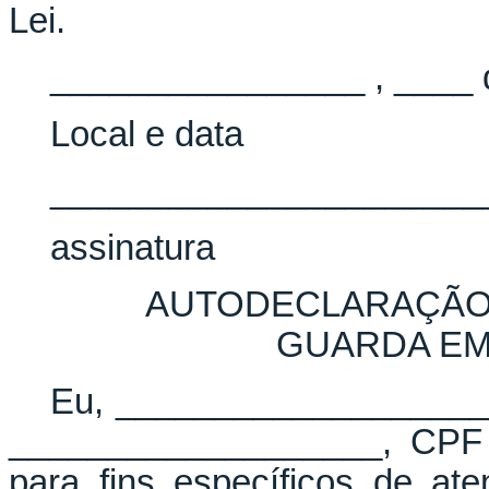
Lei.
________________ , ____ 
Local e data
______________________
assinatura
AUTODECLARAÇÃO 
GUARDA EM
Eu, ___________________
___________________, CPF 
para fins específicos de at