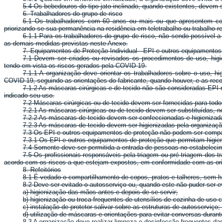
5.4 Os bebedouros do tipo jato inclinado, quando existentes, deve
6. Trabalhadores do grupo de risco
6.1 Os trabalhadores com 60 anos ou mais ou que apresentem con
priorizando-se sua permanência na residência em teletrabalho ou trabalho r
6.1.1 Para os trabalhadores do grupo de risco, não sendo possível a
as demais medidas previstas neste Anexo.
7. Equipamentos de Proteção Individual - EPI e outros equipamentos
7.1 Devem ser criados ou revisados os procedimentos de uso, higi
tendo em vista os riscos gerados pela COVID-19.
7.1.1 A organização deve orientar os trabalhadores sobre o uso, h
COVID-19, seguindo as orientações do fabricante, quando houver, e as re
7.1.2 As máscaras cirúrgicas e de tecido não são consideradas EPI 
indicado seu uso.
7.2 Máscaras cirúrgicas ou de tecido devem ser fornecidas para tod
7.2.1 As máscaras cirúrgicas ou de tecido devem ser substituídas, 
7.2.2 As máscaras de tecido devem ser confeccionadas e higieniza
7.2.3 As máscaras de tecido devem ser higienizadas pela organização
7.3 Os EPI e outros equipamentos de proteção não podem ser compart
7.3.1 Os EPI e outros equipamentos de proteção que permitam higien
7.4 Somente deve ser permitida a entrada de pessoas no estabeleci
7.5 Os profissionais responsáveis pela triagem ou pré-triagem dos t
acordo com os riscos a que estejam expostos, em conformidade com as or
8. Refeitórios
8.1 É vedado o compartilhamento de copos, pratos e talheres, sem h
8.2 Deve ser evitado o autosserviço ou, quando este não puder ser 
a) higienização das mãos antes e depois de se servir;
b) higienização ou troca frequentes de utensílios de cozinha de uso
c) instalação de protetor salivar sobre as estruturas de autosserviço;
d) utilização de máscaras e orientações para evitar conversas durant
8.3 A organização deve realizar limpeza e desinfecção frequentes d