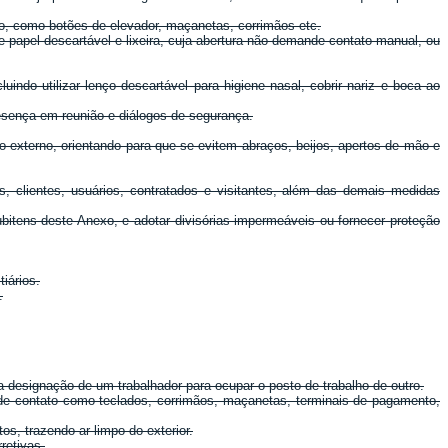
to, como botões de elevador, maçanetas, corrimãos etc.
e papel descartável e lixeira, cuja abertura não demande contato manual, ou
uindo utilizar lenço descartável para higiene nasal, cobrir nariz e boca ao
presença em reunião e diálogos de segurança.
o externo, orientando para que se evitem abraços, beijos, apertos de mão e
, clientes, usuários, contratados e visitantes, além das demais medidas
bitens deste Anexo, e adotar divisórias impermeáveis ou fornecer proteção
iários.
.
 designação de um trabalhador para ocupar o posto de trabalho de outro.
nde contato como teclados, corrimãos, maçanetas, terminais de pagamento,
os, trazendo ar limpo do exterior.
retivas.