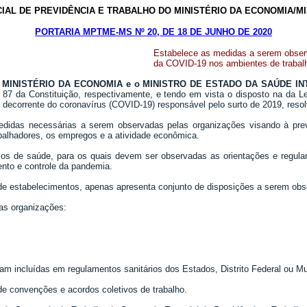
IAL DE PREVIDÊNCIA E TRABALHO DO MINISTÉRIO DA ECONOMIA/MI
PORTARIA MPTME-MS Nº 20, DE 18 DE JUNHO DE 2020
Estabelece as medidas a serem observ
da COVID-19 nos ambientes de trabalh
MINISTÉRIO DA ECONOMIA e o MINISTRO DE ESTADO DA SAÚDE IN
rt. 87 da Constituição, respectivamente, e tendo em vista o disposto na da 
 decorrente do coronavírus (COVID-19) responsável pelo surto de 2019, reso
edidas necessárias a serem observadas pelas organizações visando à pre
abalhadores, os empregos e a atividade econômica.
ços de saúde, para os quais devem ser observadas as orientações e regula
nto e controle da pandemia.
ra de estabelecimentos, apenas apresenta conjunto de disposições a serem o
las organizações:
jam incluídas em regulamentos sanitários dos Estados, Distrito Federal ou Mu
de convenções e acordos coletivos de trabalho.