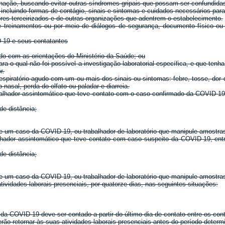
cinação, buscando evitar outras síndromes gripais que possam ser confundid
 incluindo formas de contágio, sinais e sintomas e cuidados necessários pa
res terceirizados e de outras organizações que adentrem o estabelecimento.
 treinamentos ou por meio de diálogos de segurança, documento físico ou el
-19 e seus contatantes
rdo com as orientações do Ministério da Saúde; ou
a o qual não foi possível a investigação laboratorial específica, e que ten
r.
espiratório agudo com um ou mais dos sinais ou sintomas: febre, tosse, dor
asal, perda do olfato ou paladar e diarreia.
lhador assintomático que teve contato com o caso confirmado da COVID-19, e
de distância;
e de um caso da COVID-19, ou trabalhador de laboratório que manipule amos
hador assintomático que teve contato com caso suspeito da COVID-19, entr
de distância;
e de um caso da COVID-19, ou trabalhador de laboratório que manipule amos
ividades laborais presenciais, por quatorze dias, nas seguintes situações:
a COVID-19 deve ser contado a partir do último dia de contato entre os con
rão retornar às suas atividades laborais presenciais antes do período deter