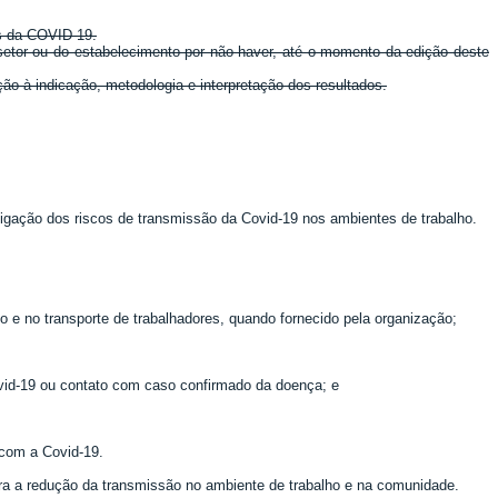
os da COVID-19.
setor ou do estabelecimento por não haver, até o momento da edição deste
o à indicação, metodologia e interpretação dos resultados.
tigação dos riscos de transmissão da Covid-19 nos ambientes de trabalho.
 e no transporte de trabalhadores, quando fornecido pela organização;
ovid-19 ou contato com caso confirmado da doença; e
 com a Covid-19.
ara a redução da transmissão no ambiente de trabalho e na comunidade.