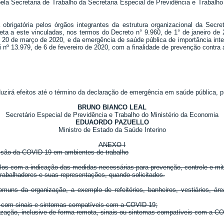
ela Secretaria de Trabalho da Secretaria Especial de Previdência e Trabalh
 obrigatória pelos órgãos integrantes da estrutura organizacional da Secr
ireta a este vinculadas, nos termos do Decreto n° 9.960, de 1° de janeiro de
e 20 de março de 2020, e da emergência de saúde pública de importância inte
 nº 13.979, de 6 de fevereiro de 2020, com a finalidade de prevenção contra
oduzirá efeitos até o término da declaração de emergência em saúde pública, 
BRUNO BIANCO LEAL
Secretário Especial de Previdência e Trabalho do Ministério da Economia
EDUAORDO PAZUELLO
Ministro de Estado da Saúde Interino
ANEXO I
issão da COVID-19 em ambientes de trabalho
colos com a indicação das medidas necessárias para prevenção, controle e m
trabalhadores e suas representações, quando solicitados.
uns da organização, a exemplo de refeitórios, banheiros, vestiários, áre
es com sinais e sintomas compatíveis com a COVID-19;
nização, inclusive de forma remota, sinais ou sintomas compatíveis com a 