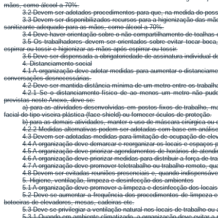
mãos, como álcool a 70%.
3.2 Devem ser adotados procedimentos para que, na medida do possív
3.3 Devem ser disponibilizados recursos para a higienização das mãos
sanitizante adequado para as mãos, como álcool a 70%.
3.4 Deve haver orientação sobre o não compartilhamento de toalhas 
3.5 Os trabalhadores devem ser orientados sobre evitar tocar boca, n
espirrar ou tossir e higienizar as mãos após espirrar ou tossir.
3.6 Deve ser dispensada a obrigatoriedade de assinatura individual d
4. Distanciamento social
4.1 A organização deve adotar medidas para aumentar o distanciament
conversações desnecessárias.
4.2 Deve ser mantida distância mínima de um metro entre os trabalha
4.2.1 Se o distanciamento físico de ao menos um metro não puder 
previstas neste Anexo, deve-se:
a) para as atividades desenvolvidas em postos fixos de trabalho, m
facial do tipo viseira plástica (face shield) ou fornecer óculos de proteção.
b) para as demais atividades, manter o uso de máscara cirúrgica ou 
4.2.2 Medidas alternativas podem ser adotadas com base em análise 
4.3 Devem ser adotadas medidas para limitação de ocupação de elevad
4.4 A organização deve demarcar e reorganizar os locais e espaços 
4.5 A organização deve priorizar agendamentos de horários de atendim
4.6 A organização deve priorizar medidas para distribuir a força de t
4.7 A organização deve promover teletrabalho ou trabalho remoto, qu
4.8 Devem ser evitadas reuniões presenciais e, quando indispensáve
5. Higiene, ventilação, limpeza e desinfecção dos ambientes
5.1 A organização deve promover a limpeza e desinfecção dos locais 
5.2 Deve-se aumentar a frequência dos procedimentos de limpeza e 
botoeiras de elevadores, mesas, cadeiras etc.
5.3 Deve-se privilegiar a ventilação natural nos locais de trabalho 
5.3.1 Quando em ambiente climatizado, a organização deve evitar a r