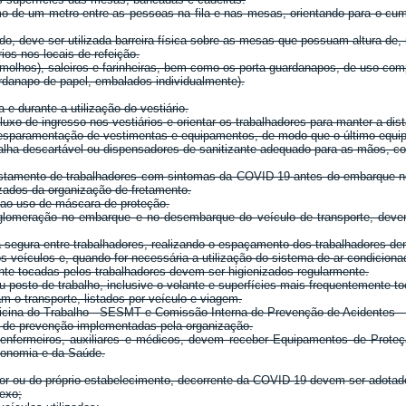
o de um metro entre as pessoas na fila e nas mesas, orientando para o cum
ado, deve ser utilizada barreira física sobre as mesas que possuam altura de
ios nos locais de refeição.
 molhos), saleiros e farinheiras, bem como os porta-guardanapos, de uso comp
ardanapo de papel, embalados individualmente).
e durante a utilização do vestiário.
xo de ingresso nos vestiários e orientar os trabalhadores para manter a dist
desparamentação de vestimentas e equipamentos, de modo que o último equip
alha descartável ou dispensadores de sanitizante adequado para as mãos, co
astamento de trabalhadores com sintomas da COVID-19 antes do embarque no 
izados da organização de fretamento.
 ao uso de máscara de proteção.
 aglomeração no embarque e no desembarque do veículo de transporte, de
 segura entre trabalhadores, realizando o espaçamento dos trabalhadores dent
 veículos e, quando for necessária a utilização do sistema de ar condicionad
te tocadas pelos trabalhadores devem ser higienizados regularmente.
posto de trabalho, inclusive o volante e superfícies mais frequentemente t
m o transporte, listados por veículo e viagem.
icina do Trabalho - SESMT e Comissão Interna de Prevenção de Acidentes -
 de prevenção implementadas pela organização.
nfermeiros, auxiliares e médicos, devem receber Equipamentos de Proteçã
conomia e da Saúde.
or ou do próprio estabelecimento, decorrente da COVID-19 devem ser adotado
exo;