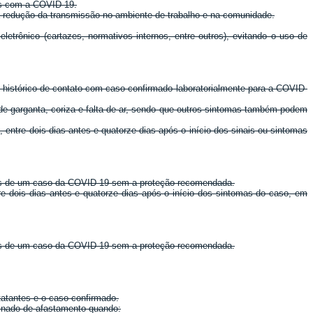
as com a COVID-19.
ra redução da transmissão no ambiente de trabalho e na comunidade.
etrônico (cartazes, normativos internos, entre outros), evitando o uso de
ha histórico de contato com caso confirmado laboratorialmente para a COVID-
 de garganta, coriza e falta de ar, sendo que outros sintomas também podem
ntre dois dias antes e quatorze dias após o início dos sinais ou sintomas
tras de um caso da COVID-19 sem a proteção recomendada.
e dois dias antes e quatorze dias após o início dos sintomas do caso, em
tras de um caso da COVID-19 sem a proteção recomendada.
tatantes e o caso confirmado.
minado de afastamento quando: