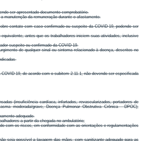
vendo ser apresentado documento comprobatório.
e a manutenção da remuneração durante o afastamento.
sobre contato com caso confirmado ou suspeito da COVID-19, podendo ser
 equivalente, antes que os trabalhadores iniciem suas atividades, inclusive
lhador suspeito ou confirmado da COVID-19.
rgimento de qualquer sinal ou sintoma relacionado à doença, descritos no
ndicadas.
a COVID-19, de acordo com o subitem 2.11.1, não devendo ser especificada
as (insuficiência cardíaca, infartados, revascularizados, portadores de
de asma moderada/grave, Doença Pulmonar Obstrutiva Crônica - DPOC);
nhamento adequado.
alhadores a partir da chegada no ambulatório;
ordo com os riscos, em conformidade com as orientações e regulamentações
 não seja possível a lavagem das mãos, com sanitizante adequado para as