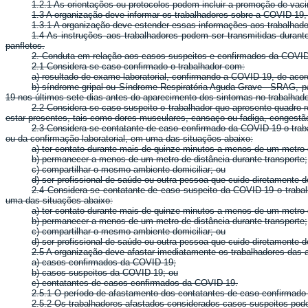
1.2.1 As orientações ou protocolos podem incluir a promoção de va
1.3 A organização deve informar os trabalhadores sobre a COVID-19,
1.3.1 A organização deve estender essas informações aos trabalhado
1.4 As instruções aos trabalhadores podem ser transmitidas durante
panfletos.
2. Conduta em relação aos casos suspeitos e confirmados da COVID
2.1 Considera-se caso confirmado o trabalhador com:
a) resultado de exame laboratorial, confirmando a COVID-19, de aco
b) síndrome gripal ou Síndrome Respiratória Aguda Grave - SRAG, par
19 nos últimos sete dias antes do aparecimento dos sintomas no trabalhado
2.2 Considera-se caso suspeito o trabalhador que apresente quadro r
estar presentes, tais como dores musculares, cansaço ou fadiga, congestão n
2.3 Considera-se contatante de caso confirmado da COVID-19 o traba
ou da confirmação laboratorial, em uma das situações abaixo:
a) ter contato durante mais de quinze minutos a menos de um metro 
b) permanecer a menos de um metro de distância durante transporte;
c) compartilhar o mesmo ambiente domiciliar; ou
d) ser profissional de saúde ou outra pessoa que cuide diretament
2.4 Considera-se contatante de caso suspeito da COVID-19 o trabal
uma das situações abaixo:
a) ter contato durante mais de quinze minutos a menos de um metro 
b) permanecer a menos de um metro de distância durante transporte;
c) compartilhar o mesmo ambiente domiciliar; ou
d) ser profissional de saúde ou outra pessoa que cuide diretament
2.5 A organização deve afastar imediatamente os trabalhadores das at
a) casos confirmados da COVID-19;
b) casos suspeitos da COVID-19; ou
c) contatantes de casos confirmados da COVID-19.
2.5.1 O período de afastamento dos contatantes de caso confirmado d
2.5.2 Os trabalhadores afastados considerados casos suspeitos pode