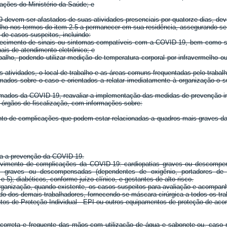
ações do Ministério da Saúde; e
 devem ser afastados de suas atividades presenciais por quatorze dias, de
alho nos termos do item 2.5 a permanecer em sua residência, assegurando-s
 de casos suspeitos, incluindo:
arecimento de sinais ou sintomas compatíveis com a COVID-19, bem como 
nais de atendimento eletrônico; e
alho, podendo utilizar medição de temperatura corporal por infravermelho ou
s atividades, o local de trabalho e as áreas comuns frequentadas pelo traba
dos sobre o caso e orientados a relatar imediatamente à organização o su
irmados da COVID-19, reavaliar a implementação das medidas de prevenção i
s órgãos de fiscalização, com informações sobre:
ento de complicações que podem estar relacionadas a quadros mais graves d
ra a prevenção da COVID-19.
lvimento de complicações da COVID-19: cardiopatias graves ou descompensad
tias graves ou descompensadas (dependentes de oxigênio, portadores 
5); diabéticos, conforme juízo clínico, e gestantes de alto risco.
organização, quando existente, os casos suspeitos para avaliação e acompa
o dos demais trabalhadores, fornecendo-se máscara cirúrgica a todos os trab
tos de Proteção Individual - EPI ou outros equipamentos de proteção de ac
o correta e frequente das mãos com utilização de água e sabonete ou, caso