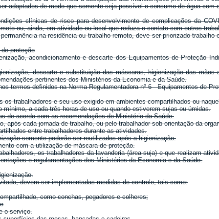
m ser adaptados de modo que somente seja possível o consumo de água com o
dições clínicas de risco para desenvolvimento de complicações da COVI
emoto ou, ainda, em atividade ou local que reduza o contato com outros traba
 permanência na residência ou trabalho remoto, deve ser priorizado trabalho 
 de proteção
enização, acondicionamento e descarte dos Equipamentos de Proteção Indiv
igienização, descarte e substituição das máscaras, higienização das mãos a
comendações pertinentes dos Ministérios da Economia e da Saúde.
nos termos definidos na Norma Regulamentadora nº 6 - Equipamentos de Prote
os os trabalhadores e seu uso exigido em ambientes compartilhados ou naqu
no mínimo, a cada três horas de uso ou quando estiverem sujas ou úmidas.
das de acordo com as recomendações do Ministério da Saúde.
, após cada jornada de trabalho, ou pelo trabalhador sob orientação da orga
ilhados entre trabalhadores durante as atividades.
ização somente poderão ser reutilizados após a higienização.
mento com a utilização de máscara de proteção.
rabalhadores, os trabalhadores da lavanderia (área suja) e que realizam ati
ientações e regulamentações dos Ministérios da Economia e da Saúde.
igienização.
evitado, devem ser implementadas medidas de controle, tais como:
 compartilhado, como conchas, pegadores e colheres;
 e
e o serviço.
as superfícies das mesas, bancadas e cadeiras.