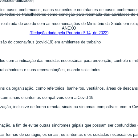
veículos utilizados;
o dos casos confirmados, casos suspeitos e contatantes de casos confirmad
 de todos os trabalhadores como condição para retomada das atividades do 
 realizada de acordo com as recomendações do Ministério da Saúde em relaçã
ANEXO
(Redação dada pela Portaria nº 14, de 2022)
ssão do coronavírus (covid-19) em ambientes de trabalho
colos com a indicação das medidas necessárias para prevenção, controle e mi
trabalhadores e suas representações, quando solicitados.
 da organização, como refeitórios, banheiros, vestiários, áreas de descanso
s com sinais e sintomas compatíveis com a Covid-19;
ização, inclusive de forma remota, sinais ou sintomas compatíveis com a C
inação, a fim de evitar outras síndromes gripais que possam ser confundidas
, as formas de contágio, os sinais, os sintomas e os cuidados necessários p