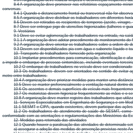
8.4 A organização deve promover nos refeitórios espaçamento mínim
conversas.
8.4.1 Quando o distanciamento frontal ou transversal não for observ
8.5 A organização deve distribuir os trabalhadores em diferentes horár
8.6 Devem ser retirados os recipientes de temperos (azeite, vinagre,
8.7 Deve ser entregue jogo de utensílios higienizados (talheres e gu
9. Vestiários
9.1 Deve-se evitar aglomeração de trabalhadores na entrada, na saída 
9.1.1 A organização deve adotar procedimento de monitoramento do flu
9.2 A organização deve orientar os trabalhadores sobre a ordem de 
9.3 Devem ser disponibilizados pia com água e sabonete líquido e to
10. Transporte de trabalhadores fornecido pela organização
10.1 Implantar procedimentos para comunicação, identificação e af
a impedir o embarque de pessoas sintomáticas, incluindo eventuais terceir
10.2 O embarque de trabalhadores no veículo deve ser condicionado
10.3 Os trabalhadores devem ser orientados no sentido de evitar
metro entre trabalhadores.
10.4 A organização deve priorizar medidas para manter uma distância
10.5 Deve-se manter preferencialmente a ventilação natural dentro dos
10.6 Os assentos e demais superfícies do veículo mais frequentemen
10.7 Os motoristas devem higienizar frequentemente as mãos e o seu 
10.8 A organização deve manter registro dos trabalhadores que utiliza
11. Serviços Especializados em Engenharia de Segurança e em Med
11.1 SESMT e CIPA, quando existentes, devem participar das ações
11.2 Os trabalhadores de atendimento de saúde do SESMT, como e
conformidade com as orientações e regulamentações dos Ministérios da E
12. Medidas para retomada das atividades
12.1 Quando houver a paralisação das atividades de determinado set
a) assegurar a adoção das medidas de prevenção previstas neste An