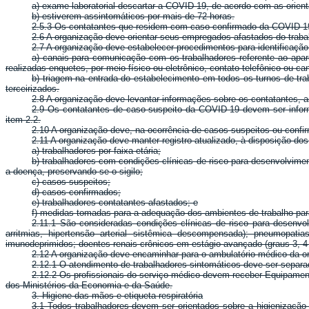
a) exame laboratorial descartar a COVID-19, de acordo com as orient
b) estiverem assintomáticos por mais de 72 horas.
2.5.3 Os contatantes que residem com caso confirmado da COVID-19
2.6 A organização deve orientar seus empregados afastados do trab
2.7 A organização deve estabelecer procedimentos para identificação
a) canais para comunicação com os trabalhadores referente ao ap
realizadas enquetes, por meio físico ou eletrônico, contato telefônico ou ca
b) triagem na entrada do estabelecimento em todos os turnos de trab
terceirizados.
2.8 A organização deve levantar informações sobre os contatantes, a
2.9 Os contatantes de caso suspeito da COVID-19 devem ser informa
item 2.2.
2.10 A organização deve, na ocorrência de casos suspeitos ou conf
2.11 A organização deve manter registro atualizado, à disposição do
a) trabalhadores por faixa etária;
b) trabalhadores com condições clínicas de risco para desenvolvim
a doença, preservando-se o sigilo;
c) casos suspeitos;
d) casos confirmados;
e) trabalhadores contatantes afastados; e
f) medidas tomadas para a adequação dos ambientes de trabalho pa
2.11.1 São consideradas condições clínicas de risco para desenvo
arritmias, hipertensão arterial sistêmica descompensada); pneumopa
imunodeprimidos; doentes renais crônicos em estágio avançado (graus 3, 4 e 
2.12 A organização deve encaminhar para o ambulatório médico da 
2.12.1 O atendimento de trabalhadores sintomáticos deve ser separad
2.12.2 Os profissionais do serviço médico devem receber Equipamen
dos Ministérios da Economia e da Saúde.
3. Higiene das mãos e etiqueta respiratória
3.1 Todos trabalhadores devem ser orientados sobre a higienizaçã