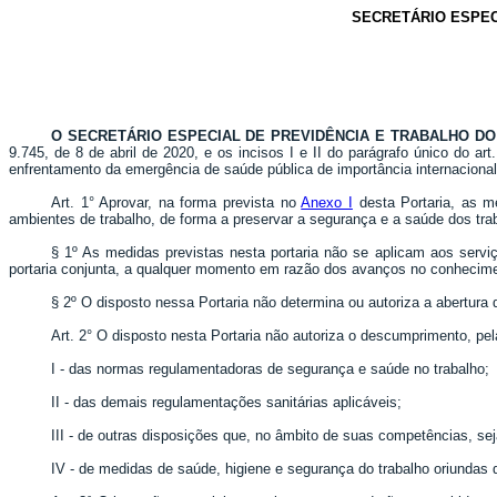
SECRETÁRIO ESPEC
O SECRETÁRIO ESPECIAL DE PREVIDÊNCIA E TRABALHO DO 
9.745, de 8 de abril de 2020, e os incisos I e II do parágrafo único do a
enfrentamento da emergência de saúde pública de importância internacional
Art. 1° Aprovar, na forma prevista no
Anexo I
desta Portaria, as m
ambientes de trabalho, de forma a preservar a segurança e a saúde dos tr
§ 1º As medidas previstas nesta portaria não se aplicam aos servi
portaria conjunta, a qualquer momento em razão dos avanços no conhecime
§ 2º O disposto nessa Portaria não determina ou autoriza a abertu
Art. 2° O disposto nesta Portaria não autoriza o descumprimento, pe
I - das normas regulamentadoras de segurança e saúde no trabalho;
II - das demais regulamentações sanitárias aplicáveis;
III - de outras disposições que, no âmbito de suas competências, se
IV - de medidas de saúde, higiene e segurança do trabalho oriundas 