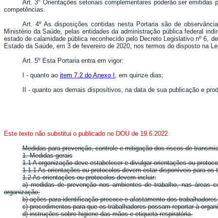
Art. 3° Orientações setoriais complementares poderão ser emitidas p
competências.
Art. 4º As disposições contidas nesta Portaria são de observância
Ministério da Saúde, pelas entidades da administração pública federal ind
estado de calamidade pública reconhecido pelo Decreto Legislativo nº 6, d
Estado da Saúde, em 3 de fevereiro de 2020, nos termos do disposto na Lei
Art. 5º Esta Portaria entra em vigor:
I - quanto ao
item 7.2 do Anexo I
, em quinze dias;
II - quanto aos demais dispositivos, na data de sua publicação e pr
Este texto não substitui o publicado no DOU de 19.6.2022
Medidas para prevenção, controle e mitigação dos riscos de transm
1. Medidas gerais
1.1 A organização deve estabelecer e divulgar orientações ou proto
1.1.1 As orientações ou protocolos devem estar disponíveis para os 
1.2 As orientações ou protocolos devem incluir:
a) medidas de prevenção nos ambientes de trabalho, nas áreas com
organização;
b) ações para identificação precoce e afastamento dos trabalhador
c) procedimentos para que os trabalhadores possam reportar à orga
d) instruções sobre higiene das mãos e etiqueta respiratória.