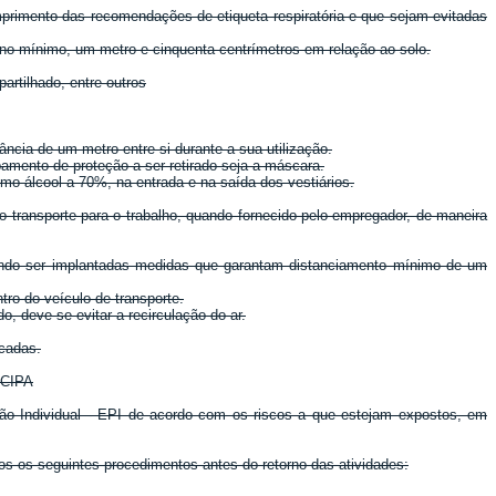
primento das recomendações de etiqueta respiratória e que sejam evitadas
, no mínimo, um metro e cinquenta centrímetros em relação ao solo.
artilhado, entre outros
ância de um metro entre si durante a sua utilização.
amento de proteção a ser retirado seja a máscara.
mo álcool a 70%, na entrada e na saída dos vestiários.
transporte para o trabalho, quando fornecido pelo empregador, de maneira
vendo ser implantadas medidas que garantam distanciamento mínimo de um
ro do veículo de transporte.
o, deve-se evitar a recirculação do ar.
ocadas.
 CIPA
o Individual - EPI de acordo com os riscos a que estejam expostos, em
s os seguintes procedimentos antes do retorno das atividades: