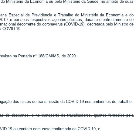
o do Ministério da Economia ou pelo Ministério da Saúde, no âmbito de suas
etaria Especial de Previdência e Trabalho do Ministério da Economia e do
 2019, e por seus respectivos agentes públicos, durante o enfrentamento do
rnacional decorrente do coronavírus (COVID-19), decretada pelo Ministro de
 a COVID-19.
previsto na Portaria n° 188/GM/MS, de 2020.
itigação dos riscos de transmissão da COVID-19 nos ambientes de trabalho.
as de descanso, e no transporte de trabalhadores, quando fornecido pela
COVID-19 ou contato com caso confirmado da COVID-19; e