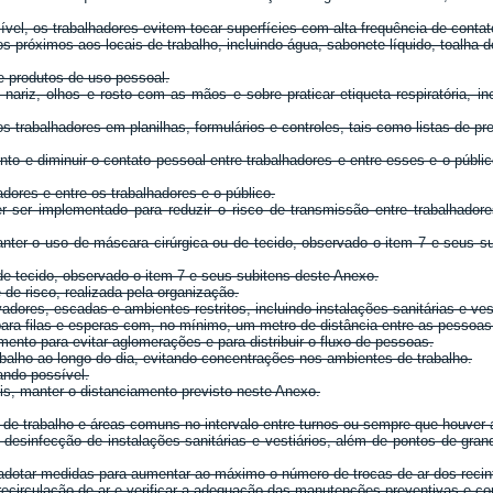
el, os trabalhadores evitem tocar superfícies com alta frequência de conta
 próximos aos locais de trabalho, incluindo água, sabonete líquido, toalha d
e produtos de uso pessoal.
ariz, olhos e rosto com as mãos e sobre praticar etiqueta respiratória, incl
os trabalhadores em planilhas, formulários e controles, tais como listas de 
o e diminuir o contato pessoal entre trabalhadores e entre esses e o públic
dores e entre os trabalhadores e o público.
ser implementado para reduzir o risco de transmissão entre trabalhadores
anter o uso de máscara cirúrgica ou de tecido, observado o item 7 e seus su
de tecido, observado o item 7 e seus subitens deste Anexo.
de risco, realizada pela organização.
ores, escadas e ambientes restritos, incluindo instalações sanitárias e vest
para filas e esperas com, no mínimo, um metro de distância entre as pessoas
ento para evitar aglomerações e para distribuir o fluxo de pessoas.
rabalho ao longo do dia, evitando concentrações nos ambientes de trabalho.
ando possível.
is, manter o distanciamento previsto neste Anexo.
de trabalho e áreas comuns no intervalo entre turnos ou sempre que houver a
desinfecção de instalações sanitárias e vestiários, além de pontos de gra
ou adotar medidas para aumentar ao máximo o número de trocas de ar dos recint
ecirculação de ar e verificar a adequação das manutenções preventivas e cor