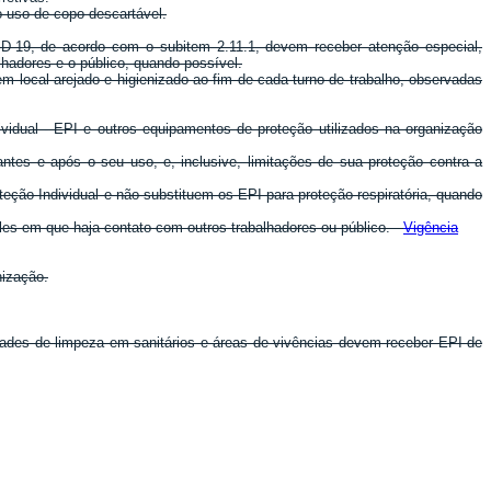
 uso de copo descartável.
D-19, de acordo com o subitem 2.11.1, devem receber atenção especial,
lhadores e o público, quando possível.
em local arejado e higienizado ao fim de cada turno de trabalho, observadas
idual - EPI e outros equipamentos de proteção utilizados na organização
ntes e após o seu uso, e, inclusive, limitações de sua proteção contra a
ção Individual e não substituem os EPI para proteção respiratória, quando
eles em que haja contato com outros trabalhadores ou público.
Vigência
nização.
vidades de limpeza em sanitários e áreas de vivências devem receber EPI de