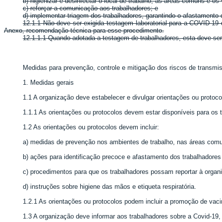
b) higienizar e desinfectar o local de trabalho, as áreas comuns e os 
c) reforçar a comunicação aos trabalhadores; e
d) implementar triagem dos trabalhadores, garantindo o afastament
12.1.1 Não deve ser exigida testagem laboratorial para a COVID-19
Anexo, recomendação técnica para esse procedimento.
12.1.1.1 Quando adotada a testagem de trabalhadores, esta deve ser
Medidas para prevenção, controle e mitigação dos riscos de transmi
1. Medidas gerais
1.1 A organização deve estabelecer e divulgar orientações ou proto
1.1.1 As orientações ou protocolos devem estar disponíveis para os 
1.2 As orientações ou protocolos devem incluir:
a) medidas de prevenção nos ambientes de trabalho, nas áreas comuns
b) ações para identificação precoce e afastamento dos trabalhadore
c) procedimentos para que os trabalhadores possam reportar à organ
d) instruções sobre higiene das mãos e etiqueta respiratória.
1.2.1 As orientações ou protocolos podem incluir a promoção de vac
1.3 A organização deve informar aos trabalhadores sobre a Covid-19