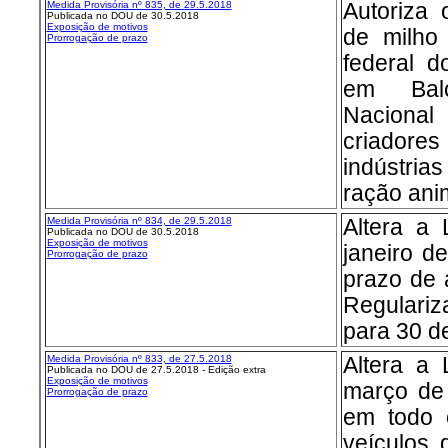
Medida Provisória nº 835, de 29.5.2018
Autoriza
Publicada no DOU de 30.5.2018
Exposição de motivos
de milho
Prorrogação de prazo
federal 
em Bal
Nacional
criadores
indústri
ração anim
Medida Provisória nº 834, de 29.5.2018
Altera a 
Publicada no DOU de 30.5.2018
Exposição de motivos
janeiro d
Prorrogação de prazo
prazo de
Regulari
para 30 d
Medida Provisória nº 833, de 27.5.2018
Altera a 
Publicada no DOU de 27.5.2018 - Edição extra
Exposição de motivos
março de 
Prorrogação de prazo
em todo o
veículos 