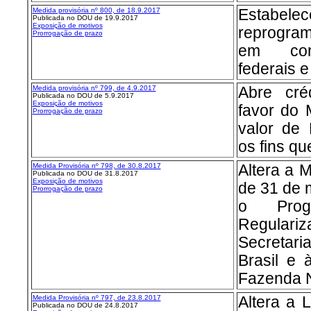
Medida provisória nº 8
00, de 18.9.2017
Estabelec
Publicada no DOU de 19.9.2017
Exposição de motivos
reprogra
Prorrogação de prazo
em conc
federais e
Medida provisória nº 7
99, de 4.9.2017
Abre créd
Publicada no DOU de 5.9.2017
Exposição de motivos
favor do 
Prorrogação de prazo
valor de 
os fins qu
Medida Provisória nº 7
98, de 30.8.2017
Altera a 
Publicada no DOU de 31.8.2017
Exposição de motivos
de 31 de m
Prorrogação de prazo
o Prog
Regulariz
Secretari
Brasil e 
Fazenda N
Medida Provisória nº 7
97, de 23.8.2017
Altera a 
Publicada no DOU de 24.8.2017