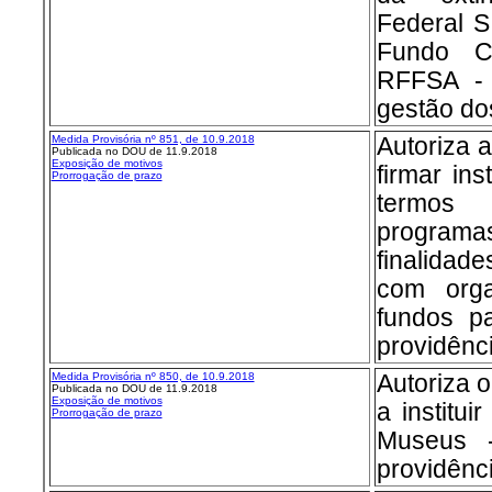
Federal S
Fundo Co
RFFSA -
gestão do
Medida Provisória nº 851, de 10.9.2018
Autoriza a
Publicada no DOU de 11.9.2018
Exposição de motivos
firmar in
Prorrogação de prazo
termos
programa
finalidad
com orga
fundos pa
providênc
Medida Provisória nº 850, de 10.9.2018
Autoriza o
Publicada no DOU de 11.9.2018
Exposição de motivos
a institui
Prorrogação de prazo
Museus 
providênc