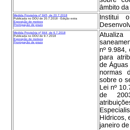
âmbito da
Medida Provisória nº 845, de 20.7.2018
Institui
Publicada no DOU de 20.7.2018 - Edição extra
Exposição de motivos
Desenvolv
Prorrogação de prazo
Medida Provisória nº 844, de 6.7.2018
Atualiz
Publicada no DOU de 9.7.2018
Exposição de motivos
saneament
Prorrogação de prazo
nº 9.984,
para atri
de Águas 
normas d
sobre o s
Lei nº 10
de 2003
atribu
Especia
Hídricos, 
janeiro de