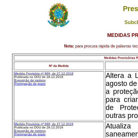
Pres
Subch
MEDIDAS PR
Nota:
para procura rápida de palavras tecl
Medidas Provisórias Po
Nº da Medida
Medida Provisória nº 869, de 27.12.2018
Altera a 
Publicada no DOU de 28.12.2018
Exposição de motivos
agosto de
Prorrogação de prazo
a proteç
para cria
de Prot
outras pro
Medida Provisória nº 868, de 27.12.2018
Atualiz
Publicada no DOU de 28.12.2018
Exposição de motivos
saneament
Prorrogação de prazo