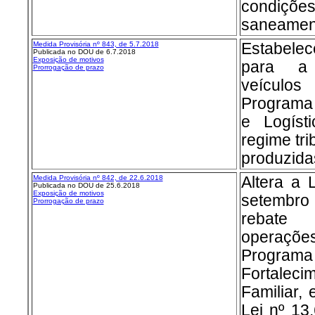
condiçõ
saneament
Medida Provisória nº 843, de 5.7.2018
Estabelece
Publicada no DOU de 6.7.2018
Exposição de motivos
para a 
Prorrogação de prazo
veículos
Programa 
e Logíst
regime tri
produzida
Medida Provisória nº 842, de 22.6.2018
Altera a 
Publicada no DOU de 25.6.2018
Exposição de motivos
setembro 
Prorrogação de prazo
rebate 
operaçõe
Progr
Fortalec
Familiar, 
Lei nº 13