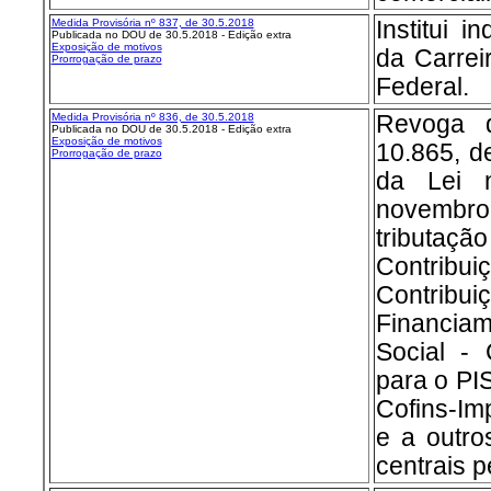
Medida Provisória nº 837, de 30.5.2018
Institui i
Publicada no DOU de 30.5.2018 - Edição extra
Exposição de motivos
da Carreir
Prorrogação de prazo
Federal.
Medida Provisória nº 836, de 30.5.2018
Revoga d
Publicada no DOU de 30.5.2018 - Edição extra
Exposição de motivos
10.865, d
Prorrogação de prazo
da Lei 
novembro
tribut
Contribui
Contr
Financi
Social - 
para o PI
Cofins-Imp
e a outro
centrais p