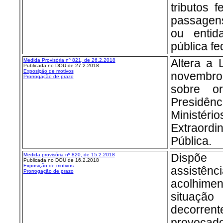
tributos 
passagen
ou entid
pública fe
Medida Provisória nº 8
21, de 26.2.2018
Altera a 
Publicada no DOU de 27.2.2018
Exposição de motivos
novembro
Prorrogação de prazo
sobre o
Presidên
Ministério
Extraor
Pública.
Medida provisória nº 8
20, de 15.2.2018
Dispõe
Publicada no DOU de 16.2.2018
Exposição de motivos
assistên
Prorrogação de prazo
acolhim
situaçã
decorren
provocado