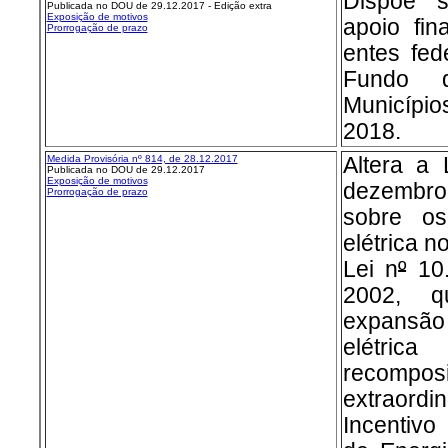
Dispõe 
Publicada no DOU de 29.12.2017 - Edição extra
Exposição de motivos
apoio fin
Prorrogação de prazo
entes fed
Fundo d
Município
2018.
Medida Provisória nº 8
14, de 28.12.2017
Altera a 
Publicada no DOU de 29.12.2017
Exposição de motivos
dezembro
Prorrogação de prazo
sobre os
elétrica n
Lei n
º
10.
2002, q
expansão
elétri
recomp
extraordin
Incentivo