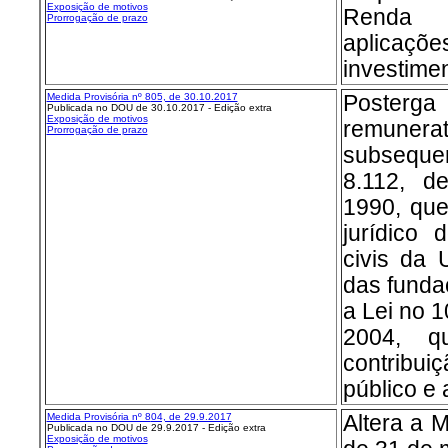
Exposição de motivos
Renda i
Prorrogação de prazo
aplica
investimen
Medida Provisória nº 8
05, de 30.10.2017
Posterga
Publicada no DOU de 30.10.2017 - Edição extra
Exposição de motivos
remunerat
Prorrogação de prazo
subseque
8.112, 
1990, que
jurídico 
civis da 
das fundaç
a Lei no 1
2004, q
contribui
público e 
Medida Provisória nº 8
04, de 29.9.2017
Altera a 
Publicada no DOU de 29.9.2017 - Edição extra
Exposição de motivos