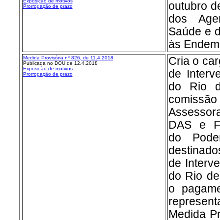
Exposição de motivos
outubro de
Prorrogação de prazo
dos Age
Saúde e 
às Endemi
Medida Provisória nº 826, de 11.4.2018
Cria o ca
Publicada no DOU de 12.4.2018
Exposição de motivos
de Interv
Prorrogação de prazo
do Rio d
comissã
Assesso
DAS e F
do Pode
destinad
de Interv
do Rio de
o pagame
represen
Medida Pr