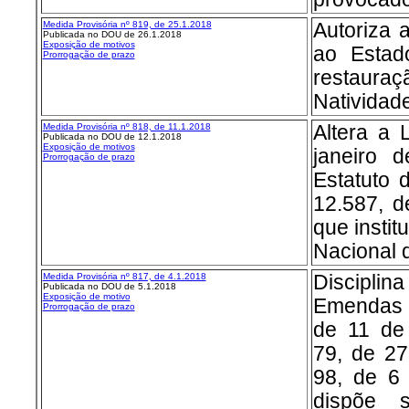
Medida Provisória nº 8
19, de 25.1.2018
Autoriza 
Publicada no DOU de 26.1.2018
Exposição de motivos
ao Estad
Prorrogação de prazo
restaur
Natividade
Medida Provisória nº 8
18, de 11.1.2018
Altera a 
Publicada no DOU de 12.1.2018
Exposição de motivos
janeiro d
Prorrogação de prazo
Estatuto 
12.587, d
que institu
Nacional 
Medida Provisória nº 8
17, de 4.1.2018
Discipl
Publicada no DOU de 5.1.2018
Exposição de motivo
Emendas 
Prorrogação de prazo
de 11 de
79, de 27
98, de 6
dispõe 