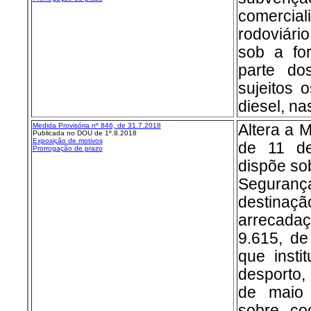
comercia
rodoviário
sob a fo
parte do
sujeitos o
diesel, na
Medida Provisória nº 846, de 31.7.2018
Altera a M
Publicada no DOU de 1º.8.2018
Exposição de motivos
de 11 d
Prorrogação de prazo
disp
õe so
Seguran
destina
arrecadaç
9.615, d
que insti
desporto, 
de maio
sobre co