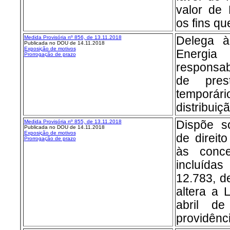
valor de 
os fins qu
Medida Provisória nº 856, de 13.11.2018
Delega à
Publicada no DOU de 14.11.2018
Exposição de motivos
Energia
Prorrogação de prazo
responsab
de pres
temporári
distribuiç
Medida Provisória nº 855, de 13.11.2018
Dispõe s
Publicada no DOU de 14.11.2018
Exposição de motivos
de direit
Prorrogação de prazo
às conce
incluídas
12.783, d
altera a 
abril d
providênc