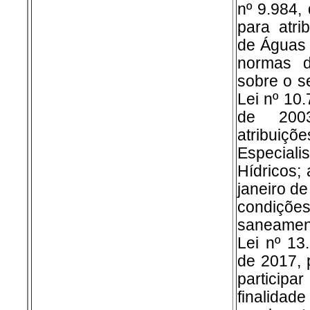
nº 9.984,
para atri
de Águas 
normas d
sobre o s
Lei nº 10
de 2003
atribu
Especia
Hídricos; 
janeiro de
condiçõ
saneamen
Lei nº 13
de 2017, 
partici
finalidad