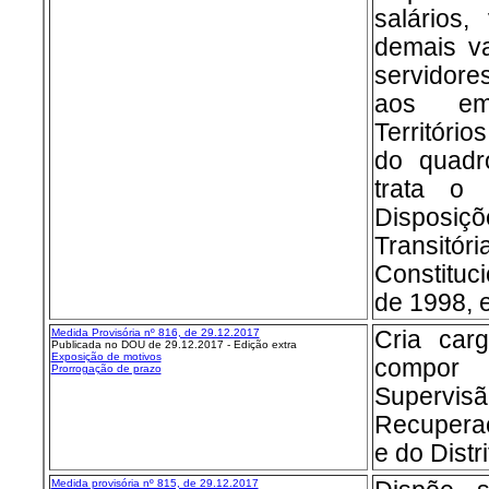
salários,
demais va
servidore
aos em
Territóri
do quadr
trata o
Disposi
Transitóri
Constituci
de 1998, e
Medida Provisória nº 8
16, de 29.12.2017
Cria car
Publicada no DOU de 29.12.2017 - Edição extra
Exposição de motivos
compor
Prorrogação de prazo
Supervi
Recupera
e do Distr
Medida provisória nº 815, de 29.12.2017