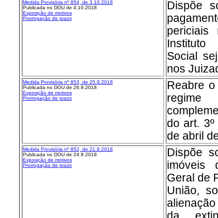
Medida Provisória nº 854, de 3.10.2018
Dispõe s
Publicada no DOU de 4.10.2018
Exposição de motivos
pagamen
Prorrogação de prazo
periciai
Institut
Social se
nos Juiza
Medida Provisória nº 853, de 25.9.2018
Reabre o
Publicada no DOU de 26.9.2018
Exposição de motivos
regime
Prorrogação de prazo
complemen
do art. 3º
de abril d
Medida Provisória nº 852, de 21.9.2018
Dispõe so
Publicada no DOU de 24.9.2018
Exposição de motivos
imóveis
Prorrogação de prazo
Geral de P
União, so
alienação
da exti