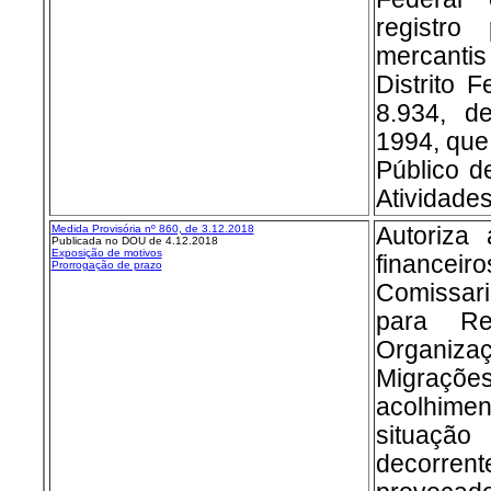
registro
mercantis
Distrito F
8.934, 
1994, que
Público d
Atividades
Medida Provisória nº 860, de 3.12.2018
Autoriza
Publicada no DOU de 4.12.2018
Exposição de motivos
financ
Prorrogação de prazo
Comissar
para Re
Organizaç
Migraç
acolhim
situaçã
decorren