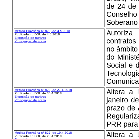
de 24 de
Conselho
Soberano 
Medida Provisória nº 829, de 3.5.2018
Autoriz
Publicada no DOU de 4.5.2018
Exposição de motivos
contratos
Prorrogação de prazo
no âmbito 
do Minist
Social e d
Tecnol
Comunica
Medida Provisória nº 828, de 27.4.2018
Altera a 
Publicada no DOU de 30.4.2018
Exposição de motivos
janeiro d
Prorrogação de prazo
prazo de
Regulariz
PRR para 
Medida Provisória nº 827, de 19.4.2018
Altera a 
Publicada no DOU de 20.4.2018