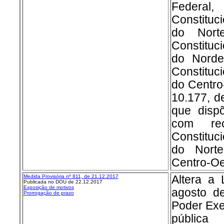
Federal
Constituc
do Nor
Constituc
do Nord
Constituc
do Centro
10.177, d
que disp
com re
Constituc
do Nort
Centro-Oe
Medida Provisória nº 8
11, de 21.12.2017
Altera a 
Publicada no DOU de 22.12.2017
Exposição de motivos
agosto d
Prorrogação de prazo
Poder Exe
pública