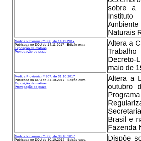
sobre a 
Institut
Ambien
Naturais 
Medida Provisória nº 8
08, de 14.11.2017
Altera a 
Publicada no DOU de 14.11.2017 - Edição extra
Exposição de motivos
Trabalho
Prorrogação de prazo
Decreto-
maio de 1
Medida Provisória nº 8
07, de 31.10.2017
Altera a 
Publicada no DOU de 31.10.2017 - Edição extra
Exposição de motivos
outubro d
Prorrogação de prazo
Progr
Regulariza
Secretari
Brasil e 
Fazenda N
Medida Provisória nº 8
06, de 30.10.2017
Dispõe s
Publicada no DOU de 30.10.2017 - Edição extra