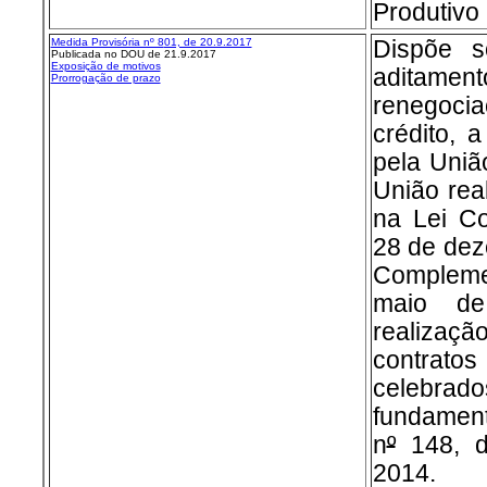
Produtivo
Medida Provisória nº 8
01, de 20.9.2017
Dispõe s
Publicada no DOU de 21.9.2017
Exposição de motivos
aditamen
Prorrogação de prazo
renegoci
crédito, 
pela Uniã
União rea
na Lei C
28 de dez
Compleme
maio d
realizaçã
contrato
celebra
fundamen
n
º
148, d
2014.