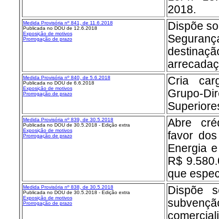
2018.
Medida Provisória nº 841, de 11.6.2018
Dispõe so
Publicada no DOU de 12.6.2018
Exposição de motivos
Seguran
Prorrogação de prazo
destina
arrecadaçã
Medida Provisória nº 840, de 5.6.2018
Cria ca
Publicada no DOU de 6.6.2018
Exposição de motivos
Grupo-Di
Prorrogação de prazo
Superiore
Medida Provisória nº 839, de 30.5.2018
Abre créd
Publicada no DOU de 30.5.2018 - Edição extra
Exposição de motivos
favor dos
Prorrogação de prazo
Energia e
R$ 9.580.
que especi
Medida Provisória nº 838, de 30.5.2018
Dispõe 
Publicada no DOU de 30.5.2018 - Edição extra
Exposição de motivos
subven
Prorrogação de prazo
comerciali