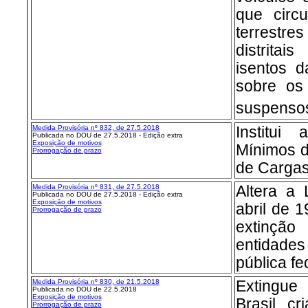
que circ
terrestre
distritai
isentos 
sobre os
suspenso
Medida Provisória nº 832, de 27.5.2018
Institui
Publicada no DOU de 27.5.2018 - Edição extra
Exposição de motivos
Mínimos d
Prorrogação de prazo
de Cargas
Medida Provisória nº 831, de 27.5.2018
Altera a 
Publicada no DOU de 27.5.2018 - Edição extra
Exposição de motivos
abril de 
Prorrogação de prazo
extinçã
entidad
pública fe
Medida Provisória nº 830, de 21.5.2018
Extingue
Publicada no DOU de 22.5.2018
Exposição de motivos
Brasil, cr
Prorrogação de prazo