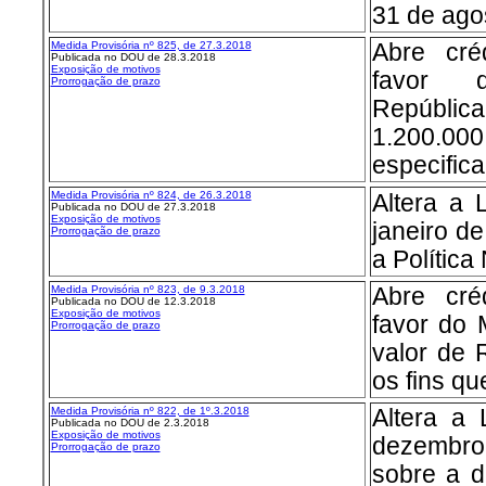
31 de ago
Medida Provisória nº 825, de 27.3.2018
Abre créd
Publicada no DOU de 28.3.2018
Exposição de motivos
favor 
Prorrogação de prazo
Repúbli
1.200.000.
especifica
Medida Provisória nº 824, de 26.3.2018
Altera a 
Publicada no DOU de 27.3.2018
Exposição de motivos
janeiro d
Prorrogação de prazo
a Política
Medida Provisória nº 823, de 9.3.2018
Abre créd
Publicada no DOU de 12.3.2018
Exposição de motivos
favor do 
Prorrogação de prazo
valor de 
os fins qu
Medida Provisória nº 822, de 1º.3.2018
Altera a 
Publicada no DOU de 2.3.2018
Exposição de motivos
dezembro
Prorrogação de prazo
sobre a d