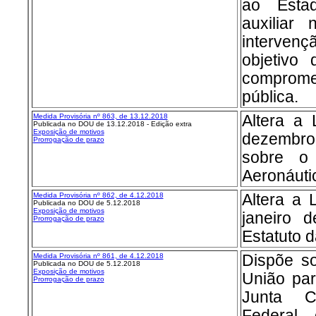
ao Esta
auxiliar
interve
objetivo
comprom
pública.
Medida Provisória nº 863, de 13.12.2018
Altera a 
Publicada no DOU de 13.12.2018 - Edição extra
Exposição de motivos
dezembro
Prorrogação de prazo
sobre o 
Aeronáuti
Medida Provisória nº 862, de 4.12.2018
Altera a 
Publicada no DOU de 5.12.2018
Exposição de motivos
janeiro d
Prorrogação de prazo
Estatuto d
Medida Provisória nº 861, de 4.12.2018
Dispõe so
Publicada no DOU de 5.12.2018
Exposição de motivos
União par
Prorrogação de prazo
Junta C
Federal