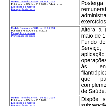
Medida Provisória nº 849, de 31.8.2018
Posterg
Publicada no DOU de 1º.9.2018 - Edição extra
Exposição de motivos
remunerató
Prorrogação de prazo
administra
exercício
Medida Provisória nº 848, de 16.8.2018
Altera a 
Publicada no DOU de 17.8.2018
Exposição de motivos
maio de 1
Prorrogação de prazo
Fundo de
Serviço,
aplicaç
operações
às enti
filantrópi
que pa
compleme
de Saúde.
Medida Provisória nº 847, de 31.7.2018
Dispõe 
Publicada no DOU de 1º.8.2018
Exposição de motivos
subven
Prorrogação de prazo