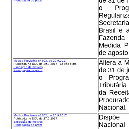
de 31 de m
Prorrogação de prazo
o Prog
Regulariz
Secretari
Brasil e 
Fazenda 
Medida Pr
de agosto
Medida Provisória nº 8
03, de 29.9.2017
Altera a 
Publicada no DOU de 29.9.2017 - Edição extra
Exposição de motivos
de 31 de j
Prorrogação de prazo
o Progr
Tributária
da Receit
Procurad
Nacional.
Medida Provisória nº 8
02, de 26.9.2017
Dispõe
Publicada no DOU de 27.9.2017
Exposição de motivos
Naciona
Prorrogação de prazo