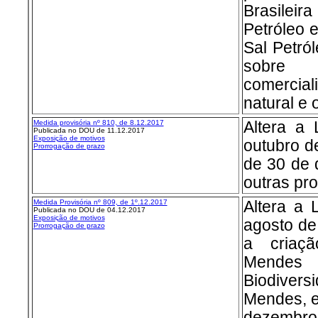
Brasilei
Petróleo e
Sal Petró
sobre
comercial
natural e 
Medida provisória nº 8
10, de 8.12.2017
Altera a 
Publicada no DOU de 11.12.2017
Exposição de motivos
outubro de
Prorrogação de prazo
de 30 de 
outras pro
Medida Provisória nº 8
09, de 1º.12.2017
Altera
a 
Publicada no DOU de 04.12.2017
Exposição de motivos
agosto de
Prorrogação de prazo
a criaçã
Mendes 
Biodivers
Mendes, e
dezembro