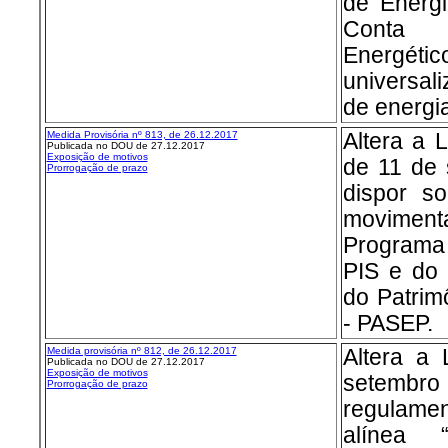
de Energi
Conta d
Energétic
universali
de energia
Medida Provisória nº 813, de 26.12.2017
Altera a 
Publicada no DOU de 27.12.2017
Exposição de motivos
de 11 de 
Prorrogação de prazo
dispor so
movimen
Programa 
PIS e do
do Patrim
- PASEP.
Medida provisória nº 8
12, de 26.12.2017
Altera a 
Publicada no DOU de 27.12.2017
Exposição de motivos
setemb
Prorrogação de prazo
regulamen
alínea 