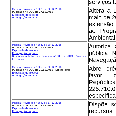
serviços t
Medida Provisória nº 867, de 26.12.2018
Altera a 
Publicada no DOU de 27.12.2018
Exposição de motivos
maio de 2
Prorrogação de prazo
extensão
ao Progr
Ambiental
Medida Provisória nº 866, de 20.12.2018
Autoriza
Publicada no DOU de 21.12.2018
Exposição de motivos
pública 
Prorrogação de prazo
Revogada pela Medida Provisória nº 883, de 2019
Vigência
Navegação
Encerrada
Medida Provisória nº 865, de 20.12.2018
Abre créd
Publicada no DOU de 20.12.2018 - Edição extra
Exposição de motivos
favor 
Prorrogação de prazo
Repúbli
225.710.0
especifica
Medida Provisória nº 864, de 17.12.2018
Dispõe so
Publicada no DOU de 18.12.2018
Exposição de motivos
recursos 
Prorrogação de prazo