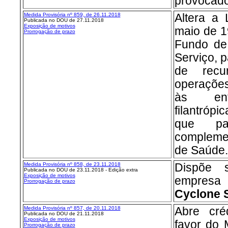
provocado
Medida Provisória nº 859, de 26.11.2018
Altera a 
Publicada no DOU de 27.11.2018
Exposição de motivos
maio de 1
Prorrogação de prazo
Fundo de
Serviço, p
de rec
operações
às enti
filantrópi
que pa
compleme
de Saúde.
Medida Provisória nº 858, de 23.11.2018
Dispõe 
Publicada no DOU de 23.11.2018 - Edição extra
Exposição de motivos
empresa 
Prorrogação de prazo
Cyclone 
Medida Provisória nº 857, de 20.11.2018
Abre créd
Publicada no DOU de 21.11.2018
Exposição de motivos
favor do 
Prorrogação de prazo