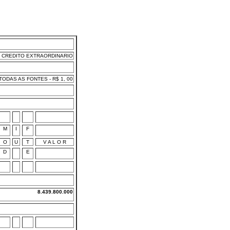
CREDITO EXTRAORDINARIO
ODAS AS FONTES - R$ 1, 00
M
I
F
O
U
T
V A L O R
D
E
8.439.800.000