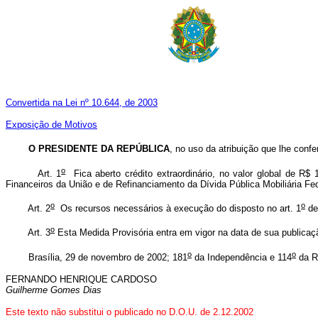
Convertida na Lei nº 10.644, de 2003
Exposição de Motivos
O PRESIDENTE DA REPÚBLICA
, no uso da atribuição que lhe conf
o
Art. 1
Fica aberto crédito extraordinário, no valor global de R$ 
Financeiros da União e de Refinanciamento da Dívida Pública Mobiliária Fe
o
o
Art. 2
Os recursos necessários à execução do disposto no art. 1
de
o
Art. 3
Esta Medida Provisória entra em vigor na data de sua publicaç
o
o
Brasília, 29 de novembro de 2002; 181
da Independência e 114
da R
FERNANDO HENRIQUE CARDOSO
Guilherme Gomes Dias
Este texto não substitui o publicado no D.O.U. de 2.12.2002