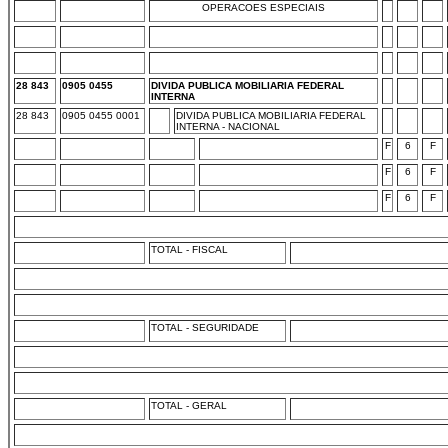
OPERACOES ESPECIAIS
28 843
0905 0455
DIVIDA PUBLICA MOBILIARIA FEDERAL
INTERNA
28 843
0905 0455 0001
DIVIDA PUBLICA MOBILIARIA FEDERAL
INTERNA - NACIONAL
F
6
F
F
6
F
F
6
F
TOTAL - FISCAL
TOTAL - SEGURIDADE
TOTAL - GERAL