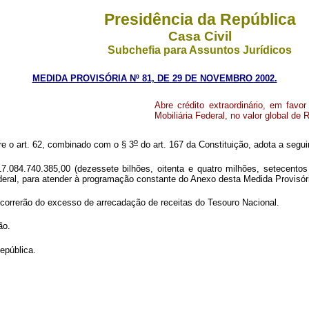
Presidência da República
Casa Civil
Subchefia para Assuntos Jurídicos
MEDIDA PROVISÓRIA Nº 81, DE 29 DE NOVEMBRO 2002.
Abre crédito extraordinário, em fav
Mobiliária Federal, no valor global de 
o
ere o art. 62, combinado com o § 3
do art. 167 da Constituição, adota a segui
17.084.740.385,00 (dezessete bilhões, oitenta e quatro milhões, setecentos
deral, para atender à programação constante do Anexo desta Medida Provisór
correrão do excesso de arrecadação de receitas do Tesouro Nacional.
ão.
epública.