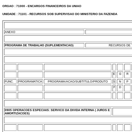
ORGAO : 71000 - ENCARGOS FINANCEIROS DA UNIAO
UNIDADE : 71101 - RECURSOS SOB SUPERVISAO DO MINISTERIO DA FAZENDA
ANEXO
PROGRAMA DE TRABALHO (SUPLEMENTACAO)
RECURSOS DE T
E
G
R
FUNC.
PROGRAMATICA
PROGRAMA/ACAO/SUBTITULO/PRODUTO
S
N
P
F
D
0905 OPERACOES ESPECIAIS: SERVICO DA DIVIDA INTERNA ( JUROS E
AMORTIZACOES)