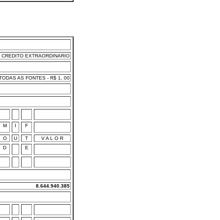
CREDITO EXTRAORDINARIO
ODAS AS FONTES - R$ 1, 00
M
I
F
O
U
T
V A L O R
D
E
8.644.940.385