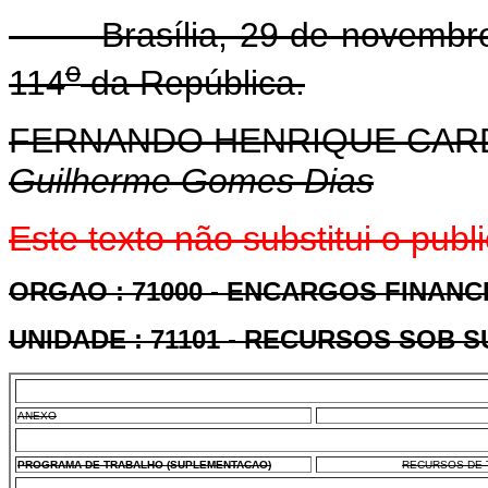
Brasília, 29 de novembro
o
114
da República.
FERNANDO HENRIQUE CA
Guilherme Gomes Dias
Este texto não substitui o pub
ORGAO : 71000 - ENCARGOS FINANC
UNIDADE : 71101 - RECURSOS SOB 
ANEXO
PROGRAMA DE TRABALHO (SUPLEMENTACAO)
RECURSOS DE T