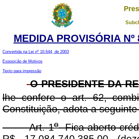
Pres
Subch
MEDIDA PROVISÓRIA Nº 
Convertida na Lei nº 10.644, de 2003
Exposição de Motivos
Texto para impressão
O PRESIDENTE DA R
lhe confere o art. 62, com
Constituição, adota a seguinte
o
Art. 1
Fica aberto crédi
R$ 17.084.740.385,00 (deze