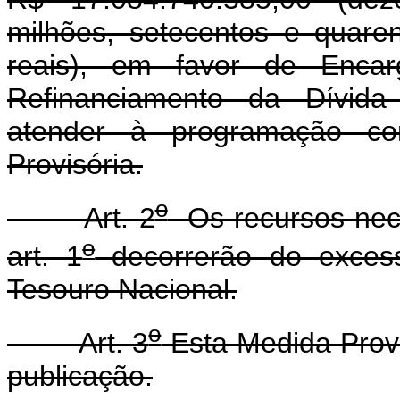
milhões, setecentos e quaren
reais), em favor de Enca
Refinanciamento da Dívida 
atender à programação co
Provisória.
o
Art. 2
Os recursos nece
o
art. 1
decorrerão do excess
Tesouro Nacional.
o
Art. 3
Esta Medida Provi
publicação.