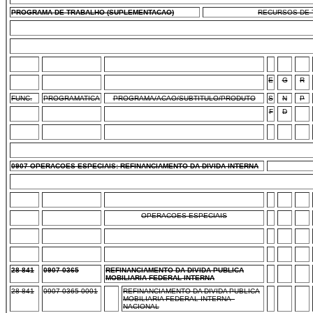
PROGRAMA DE TRABALHO (SUPLEMENTACAO)
RECURSOS DE T
E
G
R
FUNC.
PROGRAMATICA
PROGRAMA/ACAO/SUBTITULO/PRODUTO
S
N
P
F
D
0907 OPERACOES ESPECIAIS: REFINANCIAMENTO DA DIVIDA INTERNA
OPERACOES ESPECIAIS
28 841
0907 0365
REFINANCIAMENTO DA DIVIDA PUBLICA
MOBILIARIA FEDERAL INTERNA
28 841
0907 0365 0001
REFINANCIAMENTO DA DIVIDA PUBLICA
MOBILIARIA FEDERAL INTERNA -
NACIONAL