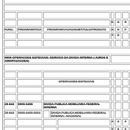
E
G
R
FUNC.
PROGRAMATICA
PROGRAMA/ACAO/SUBTITULO/PRODUTO
S
N
P
F
D
0905 OPERACOES ESPECIAIS: SERVICO DA DIVIDA INTERNA ( JUROS E
AMORTIZACOES)
OPERACOES ESPECIAIS
28 843
0905 0455
DIVIDA PUBLICA MOBILIARIA FEDERAL
INTERNA
28 843
0905 0455 0001
DIVIDA PUBLICA MOBILIARIA FEDERAL
INTERNA - NACIONAL
F
6
F
F
6
F