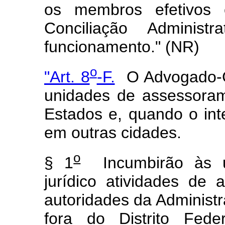
os membros efetivos
Conciliação Administ
funcionamento." (NR)
o
"Art. 8
-F.
O Advogado-Ge
unidades de assessorame
Estados e, quando o int
em outras cidades.
o
§ 1
Incumbirão às u
jurídico atividades de
autoridades da Administr
fora do Distrito Fede