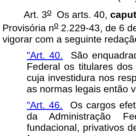
o
Art. 3
Os arts. 40,
capu
o
Provisória n
2.229-43, de 6 d
vigorar com a seguinte redaçã
"Art. 40.
São enquadrado
Federal os titulares dos
cuja investidura nos res
as normas legais então v
"Art. 46.
Os cargos efet
da Administração Fed
fundacional, privativos 