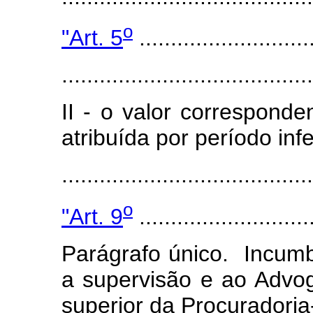
o
"Art. 5
............................
........................................
II - o valor correspond
atribuída por período inf
.....................................
o
"Art. 9
............................
Parágrafo único. Incum
a supervisão e ao Advo
superior da Procuradoria