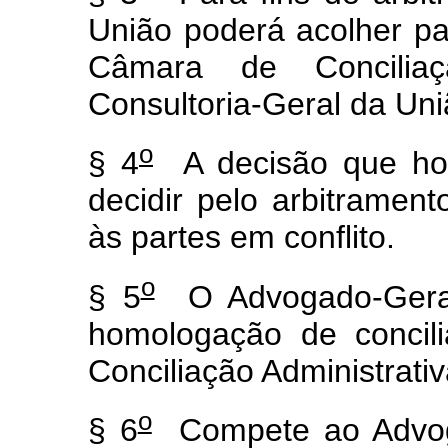
União poderá acolher p
Câmara de Conciliaç
Consultoria-Geral da Uni
o
§ 4
A decisão que hom
decidir pelo arbitrament
às partes em conflito.
o
§ 5
O Advogado-Geral
homologação de concil
Conciliação Administrativ
o
§ 6
Compete ao Advoga