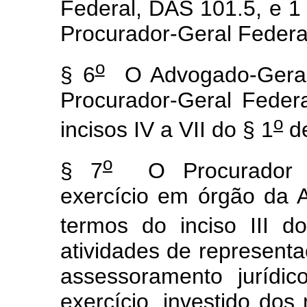
Federal, DAS 101.5, e 1
Procurador-Geral Federa
o
§ 6
O Advogado-Geral 
Procurador-Geral Federa
o
incisos IV a VII do § 1
de
o
§ 7
O Procurador Fe
exercício em órgão da 
termos do inciso III d
atividades de representaç
assessoramento jurídic
exercício, investido do