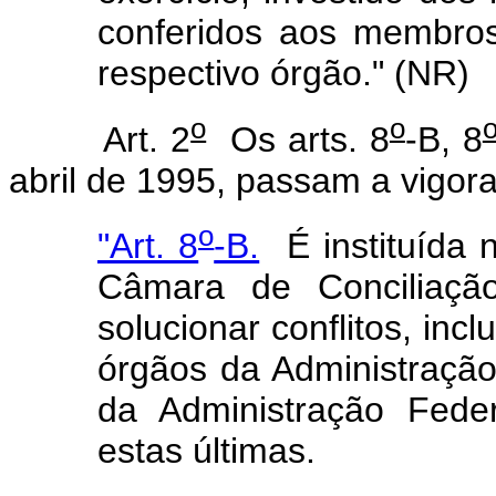
conferidos aos membros 
respectivo órgão." (NR)
o
o
Art. 2
Os arts. 8
-B, 8
abril de 1995, passam a vigor
o
"Art. 8
-B.
É instituída 
Câmara de Conciliação
solucionar conflitos, inc
órgãos da Administração
da Administração Fede
estas últimas.