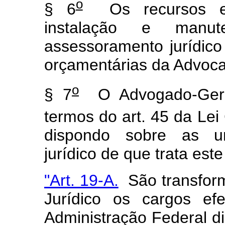
o
§ 6
Os recursos eve
instalação e manu
assessoramento jurídico
orçamentárias da Advoca
o
§ 7
O Advogado-Geral
termos do art. 45 da Le
dispondo sobre as u
jurídico de que trata este
"Art. 19-A.
São transform
Jurídico os cargos ef
Administração Federal di