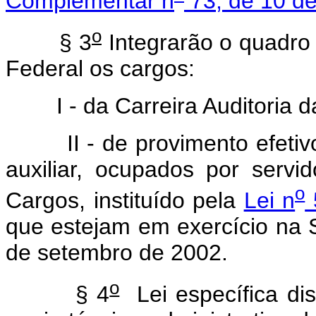
Complementar n
73, de 10 de
o
§ 3
Integrarão o quadro 
Federal os cargos:
I - da Carreira Auditoria da
II - de provimento efetivo, 
auxiliar, ocupados por servi
o
Cargos, instituído pela
Lei n
que estejam em exercício na 
de setembro de 2002.
o
§ 4
Lei específica dis