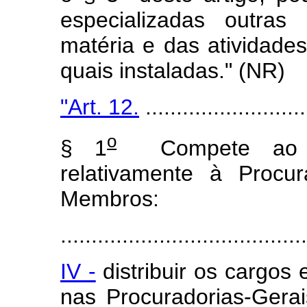
especializadas outras
matéria e das atividades
quais instaladas." (NR)
"Art. 12.
..........................
o
§ 1
Compete ao Ad
relativamente à Procu
Membros:
........................................
IV -
distribuir os cargos
nas Procuradorias-Gera