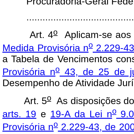
Procuradoria-Geral Feder
.....................................
o
Art. 4
Aplicam-se aos s
o
Medida Provisória n
2.229-43
a Tabela de Vencimentos cons
o
Provisória n
43, de 25 de j
Desempenho de Atividade Jurí
o
Art. 5
As disposições do 
o
arts. 19
e
19-A da Lei n
9.0
o
Provisória n
2.229-43, de 20