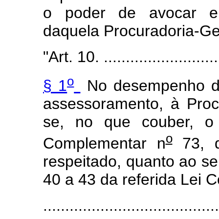
o poder de avocar e 
daquela Procuradoria-Ge
"Art. 10. ............................
o
§ 1
No desempenho das
assessoramento, à Procu
se, no que couber, o 
o
Complementar n
73, d
respeitado, quanto ao seu
40 a 43 da referida Lei 
........................................