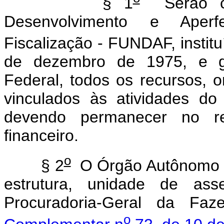
§ 1
Serão cr
Desenvolvimento e Aperf
Fiscalização - FUNDAF, institu
de dezembro de 1975, e ge
Federal, todos os recursos, o
vinculados às atividades do 
devendo permanecer no re
financeiro.
o
§ 2
O Órgão Autônomo de
estrutura, unidade de asse
Procuradoria-Geral da Fa
o