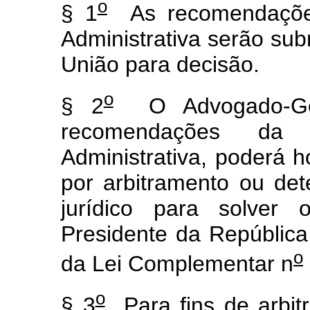
o
§ 1
As recomendações
Administrativa serão su
União para decisão.
o
§ 2
O Advogado-Ger
recomendações da 
Administrativa, poderá h
por arbitramento ou de
jurídico para solver 
Presidente da República
o
da Lei Complementar n
o
§ 3
Para fins de arbit