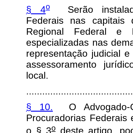
o
§ 4
Serão instalada
Federais nas capitais
Regional Federal e P
especializadas nas dema
representação judicial e
assessoramento jurídi
local.
........................................
§ 10.
O Advogado-Ge
Procuradorias Federais 
o
o § 3
deste artigo, pod