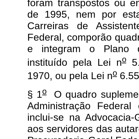
foram transpostos ou e
de 1995, nem por esta
Carreiras de Assisten
Federal, comporão quad
e integram o Plano d
o
instituído pela Lei n
5.
o
1970, ou pela Lei n
6.55
o
§ 1
O quadro suplement
Administração Federal
inclui-se na Advocacia-
aos servidores das autar