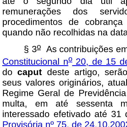
até o segundo dia útil 
remunerações dos servido
procedimentos de cobrança 
quando não recolhidas na dat
o
§ 3
As contribuições em
o
Constitucional n
20, de 15 d
do
caput
deste artigo, serã
seus valores originários, atu
Regime Geral de Previdência 
multa, em até sessenta m
interessado efetivado até 3
Provisória nº 75, de 24.10.200