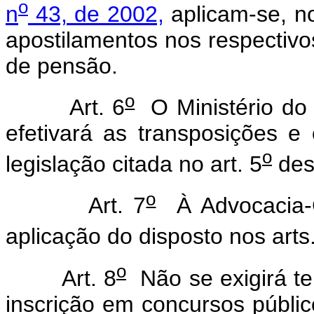
o
n
43, de 2002,
aplicam-se, no
apostilamentos nos respectivos
de pensão.
o
Art. 6
O Ministério do
efetivará as transposições 
o
legislação citada no art. 5
des
o
Art. 7
À Advocacia-G
aplicação do disposto nos arts
o
Art. 8
Não se exigirá te
inscrição em concursos público