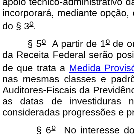
apoio técnico-administrativo d
incorporará, mediante opção, o
o
do § 3
.
o
o
§ 5
A partir de 1
de ou
da Receita Federal serão pos
de que trata a
Medida Provisó
nas mesmas classes e padrõ
Auditores-Fiscais da Previdên
as datas de investiduras n
consideradas progressões e pr
o
§ 6
No interesse do 