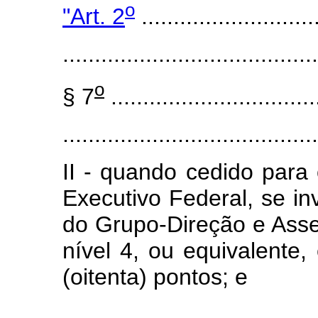
o
"Art. 2
............................
........................................
o
§ 7
................................
........................................
II - quando cedido para
Executivo Federal, se i
do Grupo-Direção e Ass
nível 4, ou equivalente
(oitenta) pontos; e
.....................................