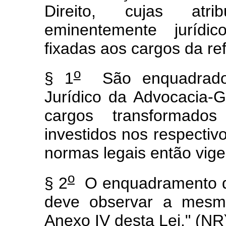
Direito, cujas atr
eminentemente jurídi
fixadas aos cargos da re
o
§ 1
São enquadrados 
Jurídico da Advocacia-G
cargos transformad
investidos nos respecti
normas legais então vige
o
§ 2
O enquadramento de
deve observar a mesma
Anexo IV desta Lei." (NR