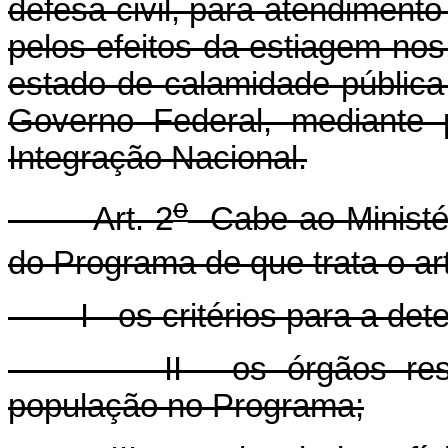
defesa civil, para atendimento 
pelos efeitos da estiagem no
estado de calamidade pública
Governo Federal, mediante 
Integração Nacional.
o
Art. 2
Cabe ao Ministér
do Programa de que trata o art
I - os critérios para a dete
II - os órgãos respons
população no Programa;