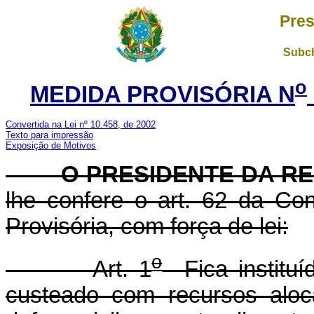
Pres
Subch
o
MEDIDA PROVISÓRIA N
Convertida na Lei nº 10.458, de 2002
Texto para impressão
Exposição de Motivos
O PRESIDENTE DA RE
lhe confere o art. 62 da Con
Provisória, com força de lei:
o
Art. 1
Fica instituí
custeado com recursos aloc