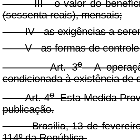
III - o valor do benefício
(sessenta reais), mensais;
IV - as exigências a serem 
V - as formas de controle 
o
Art. 3
A operação
condicionada à existência de d
o
Art. 4
Esta Medida Provi
publicação.
Brasília, 13 de fevereiro 
114º da República.