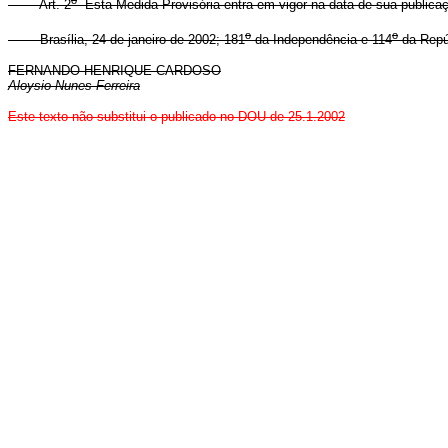
o
Art. 2
Esta Medida Provisória entra em vigor na data de sua publica
o
o
Brasília, 24 de janeiro de 2002; 181
da Independência e 114
da Repú
FERNANDO HENRIQUE CARDOSO
Aloysio Nunes Ferreira
Este texto não substitui o publicado no DOU de 25.1.2002