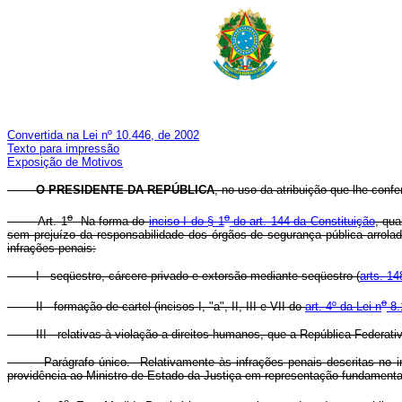
Convertida na Lei nº 10.446, de 2002
Texto para impressão
Exposição de Motivos
O PRESIDENTE DA REPÚBLICA
, no uso da atribuição que lhe confe
o
o
Art. 1
Na forma do
inciso I do § 1
do art. 144 da Constituição
, qua
sem prejuízo da responsabilidade dos órgãos de segurança pública arrolado
infrações penais:
I - seqüestro, cárcere privado e extorsão mediante seqüestro (
arts. 14
o
II - formação de cartel (incisos I, "a", II, III e VII do
art. 4º da Lei n
8.
III - relativas à violação a direitos humanos, que a República Federativa
Parágrafo único. Relativamente às infrações penais descritas no inc
providência ao Ministro de Estado da Justiça em representação fundament