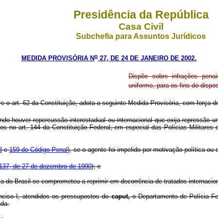
Presidência da República
Casa Civil
Subchefia para Assuntos Jurídicos
o
MEDIDA PROVISÓRIA N
27, DE 24 DE JANEIRO DE 2002.
Dispõe sobre infrações penai
uniforme, para os fins do dispos
re o art. 62 da Constituição, adota a seguinte Medida Provisória, com força de
ndo houver repercussão interestadual ou internacional que exija repressão u
s no art. 144 da Constituição Federal, em especial das Polícias Militares 
8
e
159 do Código Penal
), se o agente foi impelido por motivação política ou
137, de 27 de dezembro de 1990
); e
 do Brasil se comprometeu a reprimir em decorrência de tratados internacion
iso I, atendidos os pressupostos do
caput,
o Departamento de Polícia Fed
ada.