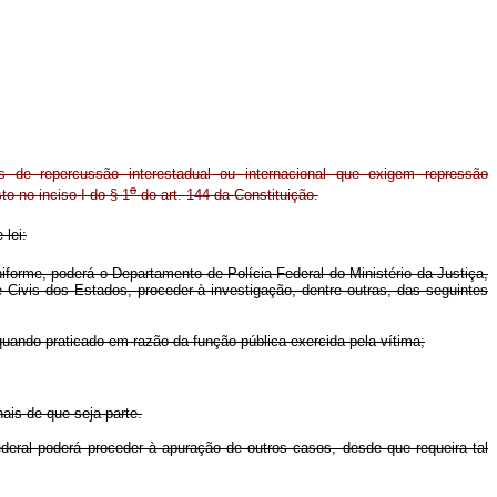
s de repercussão interestadual ou internacional que exigem repressão
o
to no inciso I do § 1
do art. 144 da Constituição.
 lei:
niforme, poderá o Departamento de Polícia Federal do Ministério da Justiça,
e Civis dos Estados, proceder à investigação, dentre outras, das seguintes
 quando praticado em razão da função pública exercida pela vítima;
ais de que seja parte.
eral poderá proceder à apuração de outros casos, desde que requeira tal