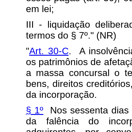
em lei;
III - liquidação delibe
termos do § 7º." (NR)
"
Art. 30-C
. A insolvênci
os patrimônios de afetaç
a massa concursal o t
bens, direitos creditório
da incorporação.
§ 1º
Nos sessenta dias 
da falência do incor