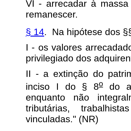
VI - arrecadar à massa 
remanescer.
§ 14
. Na hipótese dos §
I - os valores arrecadad
privilegiado dos adquiren
II - a extinção do patr
o
inciso I do § 8
do ar
enquanto não integra
tributárias, trabalhi
vinculadas." (NR)