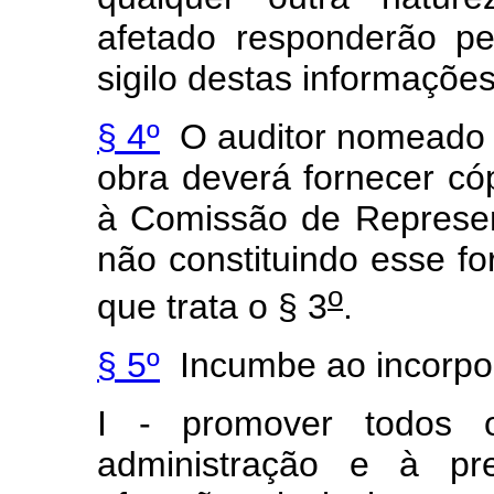
afetado responderão pe
sigilo destas informações
§ 4º
O auditor nomeado pe
obra deverá fornecer cóp
à Comissão de Represen
não constituindo esse fo
o
que trata o § 3
.
§ 5º
Incumbe ao incorpo
I - promover todos 
administração e à pr