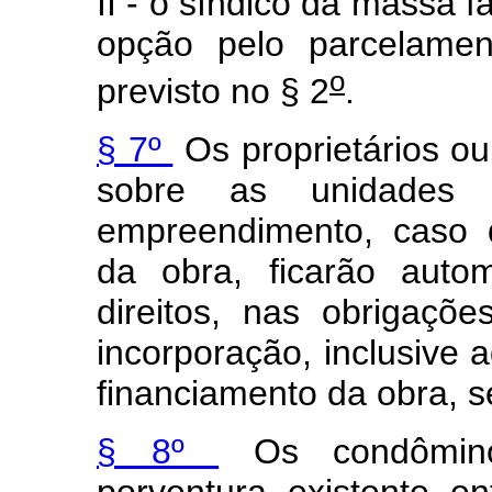
II - o síndico da massa 
opção pelo parcelamen
o
previsto no § 2
.
§ 7º
Os proprietários ou 
sobre as unidades im
empreendimento, caso 
da obra, ficarão auto
direitos, nas obrigaçõ
incorporação, inclusive a
financiamento da obra, s
§ 8º
Os condômino