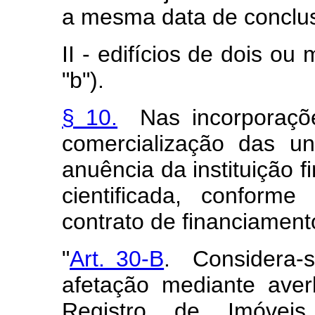
a mesma data de conclusão
II - edifícios de dois ou
"b").
§ 10.
Nas incorporações
comercialização das u
anuência da instituição f
cientificada, conform
contrato de financiament
"
Art. 30-B
. Considera-s
afetação mediante ave
Registro de Imóvei